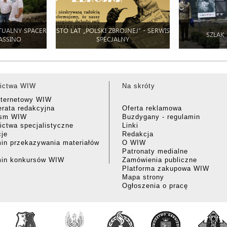
TUALNY SPACER
STO LAT „POLSKI ZBROJNEJ” - SERWIS
SZLAK
ASSINO
SPECJALNY
ictwa WIW
Na skróty
nternetowy WIW
rata redakcyjna
Oferta reklamowa
ism WIW
Buzdygany - regulamin
ctwa specjalistyczne
Linki
cje
Redakcja
in przekazywania materiałów
O WIW
Patronaty medialne
min konkursów WIW
Zamówienia publiczne
Platforma zakupowa WIW
Mapa strony
Ogłoszenia o pracę