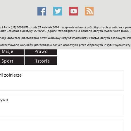
o i Rady (UE) 2016/679 z dnia 27 kwietnia 2016 r. w sprawie ochrony osób fizycznych w związku z 
Świat
Społeczność
Sport
Historia
Galerie
Wideo
ENGLI
oraz uchylenia dyrektywy 95/46/WE (ogólne rozporządzenie o ochronie danych, zwane także RODO).
acje dotyczące przetwarzania przez Wojskowy Instytut Wydawniczy Państwa danych osobowych. Pro
zaakceptowanie warunków przetwarzania danych osobowych przez Wojskowych Instytut Wydawniczy
Misje
Prawo
Sport
Historia
li żołnierze
 żywo