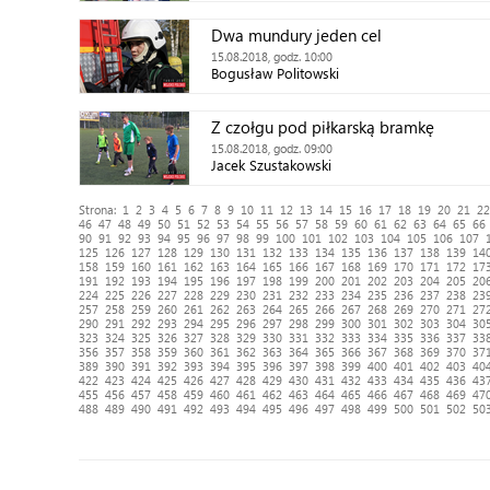
Dwa mundury jeden cel
15.08.2018, godz. 10:00
Bogusław Politowski
Z czołgu pod piłkarską bramkę
15.08.2018, godz. 09:00
Jacek Szustakowski
Strona:
1
2
3
4
5
6
7
8
9
10
11
12
13
14
15
16
17
18
19
20
21
22
46
47
48
49
50
51
52
53
54
55
56
57
58
59
60
61
62
63
64
65
66
90
91
92
93
94
95
96
97
98
99
100
101
102
103
104
105
106
107
125
126
127
128
129
130
131
132
133
134
135
136
137
138
139
14
158
159
160
161
162
163
164
165
166
167
168
169
170
171
172
17
191
192
193
194
195
196
197
198
199
200
201
202
203
204
205
20
224
225
226
227
228
229
230
231
232
233
234
235
236
237
238
23
257
258
259
260
261
262
263
264
265
266
267
268
269
270
271
27
290
291
292
293
294
295
296
297
298
299
300
301
302
303
304
30
323
324
325
326
327
328
329
330
331
332
333
334
335
336
337
33
356
357
358
359
360
361
362
363
364
365
366
367
368
369
370
37
389
390
391
392
393
394
395
396
397
398
399
400
401
402
403
40
422
423
424
425
426
427
428
429
430
431
432
433
434
435
436
43
455
456
457
458
459
460
461
462
463
464
465
466
467
468
469
47
488
489
490
491
492
493
494
495
496
497
498
499
500
501
502
50