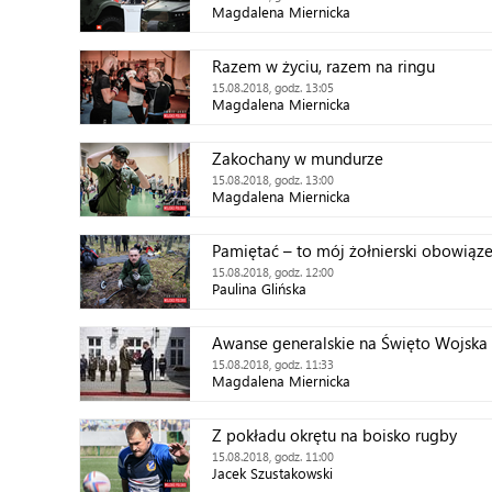
Magdalena Miernicka
Razem w życiu, razem na ringu
15.08.2018, godz. 13:05
Magdalena Miernicka
Zakochany w mundurze
15.08.2018, godz. 13:00
Magdalena Miernicka
Pamiętać – to mój żołnierski obowiąz
15.08.2018, godz. 12:00
Paulina Glińska
Awanse generalskie na Święto Wojska
15.08.2018, godz. 11:33
Magdalena Miernicka
Z pokładu okrętu na boisko rugby
15.08.2018, godz. 11:00
Jacek Szustakowski