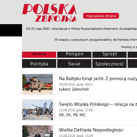
moja polska zbrojna
Od 25 maja 2018 r. obowiązuje w Polsce Rozporządzenie Parlamentu Europejskieg
Armia
Poligon
Sprzęt
Misje
Polityka
Prawo
W związku z powyższym przygotowaliśmy dla Państwa inform
Prosimy o 
Armia
Poligon
Sprzęt
Polityka
Świat
Społeczność
Na Bałtyku tonął jacht. Z pomocą ruszy
16.08.2018, godz. 09:21
Łukasz Zalesiński
Święto Wojska Polskiego – relacja na
15.08.2018, godz. 17:08
DK, EK, PB, MC
Wielka Defilada Niepodległości
15.08.2018, godz. 15:29