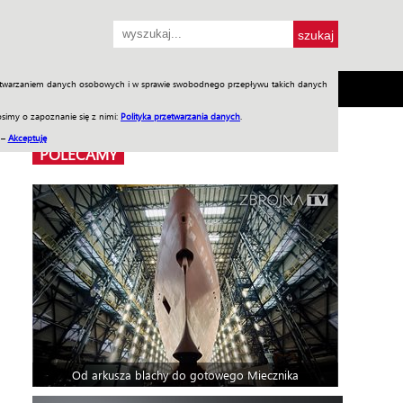
przetwarzaniem danych osobowych i w sprawie swobodnego przepływu takich danych
SH
SKLEP
Jednodniówki
Praca w WIW
simy o zapoznanie się z nimi:
Polityka przetwarzania danych
.
 –
Akceptuję
POLECAMY
Od arkusza blachy do gotowego Miecznika