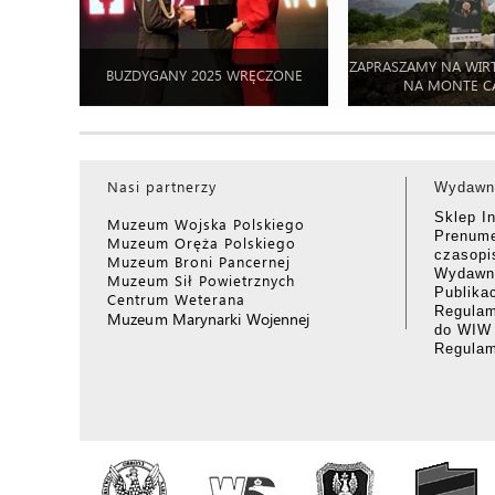
ZAPRASZAMY NA WIR
BUZDYGANY 2025 WRĘCZONE
NA MONTE C
Nasi partnerzy
Wydawn
Sklep I
Muzeum Wojska Polskiego
Prenume
Muzeum Oręża Polskiego
czasop
Muzeum Broni Pancernej
Wydawni
Muzeum Sił Powietrznych
Publika
Centrum Weterana
Regulam
Muzeum Marynarki Wojennej
do WIW
Regula