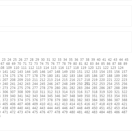
23
24
25
26
27
28
29
30
31
32
33
34
35
36
37
38
39
40
41
42
43
44
45
67
68
69
70
71
72
73
74
75
76
77
78
79
80
81
82
83
84
85
86
87
88
89
108
109
110
111
112
113
114
115
116
117
118
119
120
121
122
123
124
0
141
142
143
144
145
146
147
148
149
150
151
152
153
154
155
156
157
3
174
175
176
177
178
179
180
181
182
183
184
185
186
187
188
189
190
6
207
208
209
210
211
212
213
214
215
216
217
218
219
220
221
222
223
9
240
241
242
243
244
245
246
247
248
249
250
251
252
253
254
255
256
2
273
274
275
276
277
278
279
280
281
282
283
284
285
286
287
288
289
5
306
307
308
309
310
311
312
313
314
315
316
317
318
319
320
321
322
8
339
340
341
342
343
344
345
346
347
348
349
350
351
352
353
354
355
1
372
373
374
375
376
377
378
379
380
381
382
383
384
385
386
387
388
4
405
406
407
408
409
410
411
412
413
414
415
416
417
418
419
420
421
7
438
439
440
441
442
443
444
445
446
447
448
449
450
451
452
453
454
0
471
472
473
474
475
476
477
478
479
480
481
482
483
484
485
486
487
3