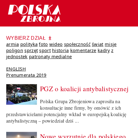
WYBIERZ DZIAŁ
armia
polityka
foto
wideo
społeczność
świat
misje
poligon
sprzęt
sport
historia
komentarze
kadry
z
jednostek
patronaty medialne
ENGLISH
Prenumerata 2019
PGZ o koalicji antybalistycznej
Polska Grupa Zbrojeniowa zaprosiła na
konsultacje inne firmy, by omówić z ich
przedstawicielami potencjalny wkład w europejską koalicję
antybalistyczną – powiedział dziś ...
Nowe wyrzutnie dla polskiego