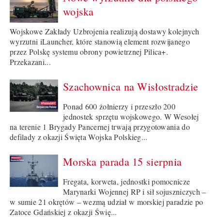
wojska
Wojskowe Zakłady Uzbrojenia realizują dostawy kolejnych
wyrzutni iLauncher, które stanowią element rozwijanego
przez Polskę systemu obrony powietrznej Pilica+.
Przekazani...
Szachownica na Wisłostradzie
Ponad 600 żołnierzy i przeszło 200
jednostek sprzętu wojskowego. W Wesołej
na terenie 1 Brygady Pancernej trwają przygotowania do
defilady z okazji Święta Wojska Polskieg...
Morska parada 15 sierpnia
Fregata, korweta, jednostki pomocnicze
Marynarki Wojennej RP i sił sojuszniczych –
w sumie 21 okrętów – wezmą udział w morskiej paradzie po
Zatoce Gdańskiej z okazji Świę...