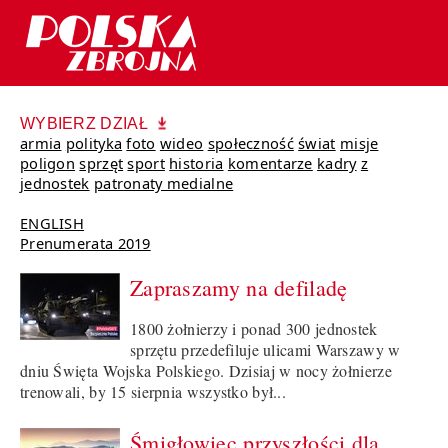
WYBIERZ DZIAŁ
armia
polityka
foto
wideo
społeczność
świat
misje
poligon
sprzęt
sport
historia
komentarze
kadry
z
jednostek
patronaty medialne
ENGLISH
Prenumerata 2019
Zapraszamy na defiladę
1800 żołnierzy i ponad 300 jednostek
sprzętu przedefiluje ulicami Warszawy w
dniu Święta Wojska Polskiego. Dzisiaj w nocy żołnierze
trenowali, by 15 sierpnia wszystko był...
Śmigłowiec przyszłości dla