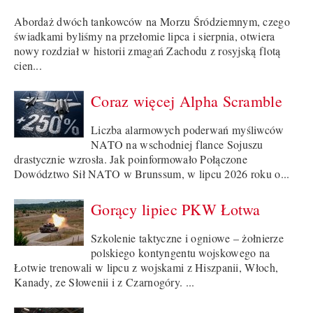
Abordaż dwóch tankowców na Morzu Śródziemnym, czego
świadkami byliśmy na przełomie lipca i sierpnia, otwiera
nowy rozdział w historii zmagań Zachodu z rosyjską flotą
cien...
Coraz więcej Alpha Scramble
Liczba alarmowych poderwań myśliwców
NATO na wschodniej flance Sojuszu
drastycznie wzrosła. Jak poinformowało Połączone
Dowództwo Sił NATO w Brunssum, w lipcu 2026 roku o...
Gorący lipiec PKW Łotwa
Szkolenie taktyczne i ogniowe – żołnierze
polskiego kontyngentu wojskowego na
Łotwie trenowali w lipcu z wojskami z Hiszpanii, Włoch,
Kanady, ze Słowenii i z Czarnogóry. ...