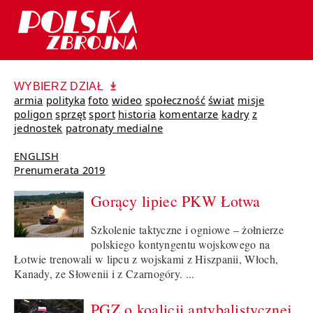
WYBIERZ DZIAŁ
armia
polityka
foto
wideo
społeczność
świat
misje
poligon
sprzęt
sport
historia
komentarze
kadry
z
jednostek
patronaty medialne
ENGLISH
Prenumerata 2019
Gorący lipiec PKW Łotwa
Szkolenie taktyczne i ogniowe – żołnierze
polskiego kontyngentu wojskowego na
Łotwie trenowali w lipcu z wojskami z Hiszpanii, Włoch,
Kanady, ze Słowenii i z Czarnogóry. ...
PGZ o koalicji antybalistycznej