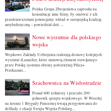
Polska Grupa Zbrojeniowa zaprosiła na
konsultacje inne firmy, by omówić z ich
przedstawicielami potencjalny wkład w europejską koalicję
antybalistyczną – powiedział dziś ...
Nowe wyrzutnie dla polskiego
wojska
Wojskowe Zakłady Uzbrojenia realizują dostawy kolejnych
wyrzutni iLauncher, które stanowią element rozwijanego
przez Polskę systemu obrony powietrznej Pilica+.
Przekazani...
Szachownica na Wisłostradzie
Ponad 600 żołnierzy i przeszło 200
jednostek sprzętu wojskowego. W Wesołej
na terenie 1 Brygady Pancernej trwają przygotowania do
defilady z okazji Święta Wojska Polskieg...