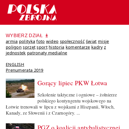
WYBIERZ DZIAŁ
armia
polityka
foto
wideo
społeczność
świat
misje
poligon
sprzęt
sport
historia
komentarze
kadry
z
jednostek
patronaty medialne
ENGLISH
Prenumerata 2019
Gorący lipiec PKW Łotwa
Szkolenie taktyczne i ogniowe – żołnierze
polskiego kontyngentu wojskowego na
Łotwie trenowali w lipcu z wojskami z Hiszpanii, Włoch,
Kanady, ze Słowenii i z Czarnogóry. ...
PGZ o koalicji antybalistycznej