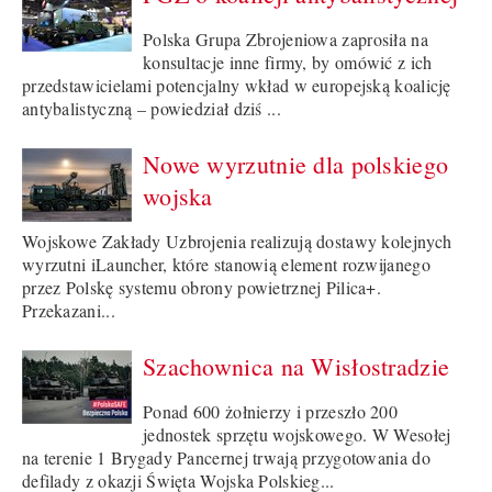
Polska Grupa Zbrojeniowa zaprosiła na
konsultacje inne firmy, by omówić z ich
przedstawicielami potencjalny wkład w europejską koalicję
antybalistyczną – powiedział dziś ...
Nowe wyrzutnie dla polskiego
wojska
Wojskowe Zakłady Uzbrojenia realizują dostawy kolejnych
wyrzutni iLauncher, które stanowią element rozwijanego
przez Polskę systemu obrony powietrznej Pilica+.
Przekazani...
Szachownica na Wisłostradzie
Ponad 600 żołnierzy i przeszło 200
jednostek sprzętu wojskowego. W Wesołej
na terenie 1 Brygady Pancernej trwają przygotowania do
defilady z okazji Święta Wojska Polskieg...