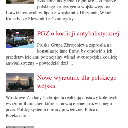
Szkolenie taktyczne i ogniowe – żołnierze
polskiego kontyngentu wojskowego na
Łotwie trenowali w lipcu z wojskami z Hiszpanii, Włoch,
Kanady, ze Słowenii i z Czarnogóry. ...
PGZ o koalicji antybalistycznej
Polska Grupa Zbrojeniowa zaprosiła na
konsultacje inne firmy, by omówić z ich
przedstawicielami potencjalny wkład w europejską koalicję
antybalistyczną – powiedział dziś ...
Nowe wyrzutnie dla polskiego
wojska
Wojskowe Zakłady Uzbrojenia realizują dostawy kolejnych
wyrzutni iLauncher, które stanowią element rozwijanego
przez Polskę systemu obrony powietrznej Pilica+.
Przekazani...