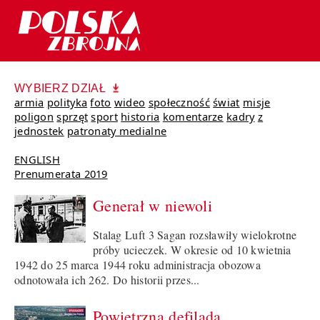
WYBIERZ DZIAŁ
armia
polityka
foto
wideo
społeczność
świat
misje
poligon
sprzęt
sport
historia
komentarze
kadry
z
jednostek
patronaty medialne
ENGLISH
Prenumerata 2019
Generał w niewoli
Stalag Luft 3 Sagan rozsławiły wielokrotne
próby ucieczek. W okresie od 10 kwietnia
1942 do 25 marca 1944 roku administracja obozowa
odnotowała ich 262. Do historii przes...
Powietrzna defilada