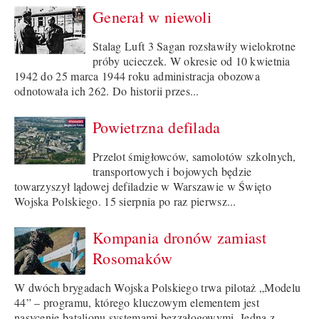
Generał w niewoli
Stalag Luft 3 Sagan rozsławiły wielokrotne
próby ucieczek. W okresie od 10 kwietnia
1942 do 25 marca 1944 roku administracja obozowa
odnotowała ich 262. Do historii przes...
Powietrzna defilada
Przelot śmigłowców, samolotów szkolnych,
transportowych i bojowych będzie
towarzyszył lądowej defiladzie w Warszawie w Święto
Wojska Polskiego. 15 sierpnia po raz pierwsz...
Kompania dronów zamiast
Rosomaków
W dwóch brygadach Wojska Polskiego trwa pilotaż „Modelu
44” – programu, którego kluczowym elementem jest
nasycenie batalionu systemami bezzałogowymi. Jedną z