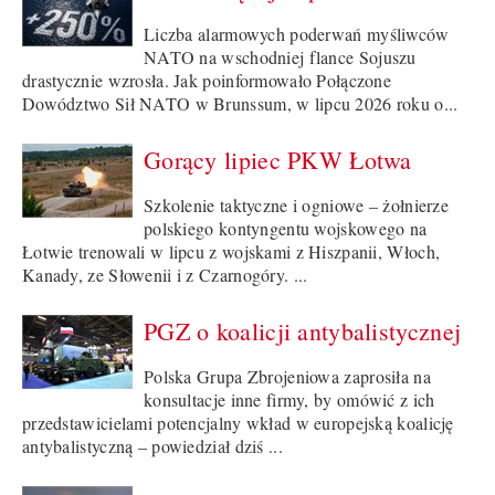
Liczba alarmowych poderwań myśliwców
NATO na wschodniej flance Sojuszu
drastycznie wzrosła. Jak poinformowało Połączone
Dowództwo Sił NATO w Brunssum, w lipcu 2026 roku o...
Gorący lipiec PKW Łotwa
Szkolenie taktyczne i ogniowe – żołnierze
polskiego kontyngentu wojskowego na
Łotwie trenowali w lipcu z wojskami z Hiszpanii, Włoch,
Kanady, ze Słowenii i z Czarnogóry. ...
PGZ o koalicji antybalistycznej
Polska Grupa Zbrojeniowa zaprosiła na
konsultacje inne firmy, by omówić z ich
przedstawicielami potencjalny wkład w europejską koalicję
antybalistyczną – powiedział dziś ...