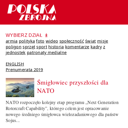
WYBIERZ DZIAŁ
armia
polityka
foto
wideo
społeczność
świat
misje
poligon
sprzęt
sport
historia
komentarze
kadry
z
jednostek
patronaty medialne
ENGLISH
Prenumerata 2019
Śmigłowiec przyszłości dla
NATO
NATO rozpoczęło kolejny etap programu „Next Generation
Rotorcraft Capability”, którego celem jest opracowanie
nowego średniego śmigłowca wielozadaniowego dla państw
Sojus...