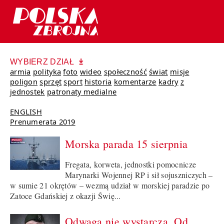
WYBIERZ DZIAŁ
armia
polityka
foto
wideo
społeczność
świat
misje
poligon
sprzęt
sport
historia
komentarze
kadry
z
jednostek
patronaty medialne
ENGLISH
Prenumerata 2019
Morska parada 15 sierpnia
Fregata, korweta, jednostki pomocnicze
Marynarki Wojennej RP i sił sojuszniczych –
w sumie 21 okrętów – wezmą udział w morskiej paradzie po
Zatoce Gdańskiej z okazji Świę...
Odwaga nie wystarcza. Od