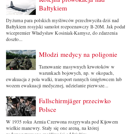
Bałtykiem
Dyżurna para polskich myśliwców przechwyciła dziś nad
Bałtykiem rosyjski samolot rozpoznawczy Ił-20M. Jak podał
wicepremier Władysław Kosiniak-Kamysz, do zdarzenia
doszło...
Młodzi medycy na poligonie
Tamowanie masywnych krwotoków w
warunkach bojowych, np. w okopach,
ewakuacja z pola walki, transport rannych śmigłowcem lub
wozem ewakuacji medycznej, udzielanie pierwsze...
Fallschirmjäger przeciwko
Polsce
W 1935 roku Armia Czerwona rozgrywała pod Kijowem
wielkie manewry. Stały się one areną, na której