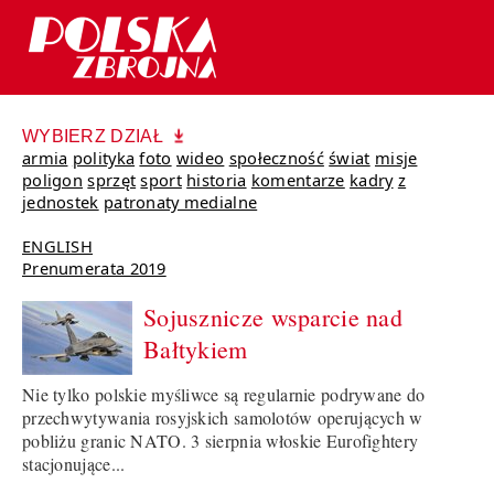
WYBIERZ DZIAŁ
armia
polityka
foto
wideo
społeczność
świat
misje
poligon
sprzęt
sport
historia
komentarze
kadry
z
jednostek
patronaty medialne
ENGLISH
Prenumerata 2019
Sojusznicze wsparcie nad
Bałtykiem
Nie tylko polskie myśliwce są regularnie podrywane do
przechwytywania rosyjskich samolotów operujących w
pobliżu granic NATO. 3 sierpnia włoskie Eurofightery
stacjonujące...