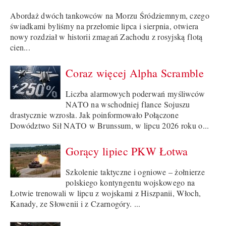
Abordaż dwóch tankowców na Morzu Śródziemnym, czego
świadkami byliśmy na przełomie lipca i sierpnia, otwiera
nowy rozdział w historii zmagań Zachodu z rosyjską flotą
cien...
Coraz więcej Alpha Scramble
Liczba alarmowych poderwań myśliwców
NATO na wschodniej flance Sojuszu
drastycznie wzrosła. Jak poinformowało Połączone
Dowództwo Sił NATO w Brunssum, w lipcu 2026 roku o...
Gorący lipiec PKW Łotwa
Szkolenie taktyczne i ogniowe – żołnierze
polskiego kontyngentu wojskowego na
Łotwie trenowali w lipcu z wojskami z Hiszpanii, Włoch,
Kanady, ze Słowenii i z Czarnogóry. ...