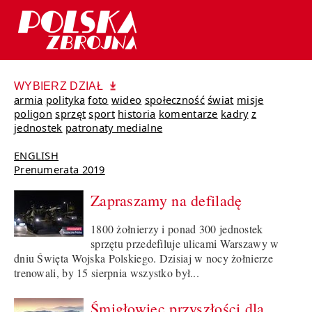
WYBIERZ DZIAŁ
armia
polityka
foto
wideo
społeczność
świat
misje
poligon
sprzęt
sport
historia
komentarze
kadry
z
jednostek
patronaty medialne
ENGLISH
Prenumerata 2019
Zapraszamy na defiladę
1800 żołnierzy i ponad 300 jednostek
sprzętu przedefiluje ulicami Warszawy w
dniu Święta Wojska Polskiego. Dzisiaj w nocy żołnierze
trenowali, by 15 sierpnia wszystko był...
Śmigłowiec przyszłości dla