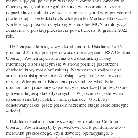
manewrującym, poleciłem wszczęcie kontroli w Dowództwie
Operacyjnym, które to zgodnie z ustawą o obronie ojczyzny
odpowiada za zadania związane z ochroną granicy w przestrzeni
powietrznej – powiedział dziś wicepremier Mariusz Błaszczak.
Konferencja prasowa odbyła się w siedzibie MON-u i dotyczyła
zdarzenia w polskiej przestrzeni powietrznej z 16 grudnia 2022
roku.
– Dziś zapoznałem się z wynikami kontroli. Ustalono, że 16
grudnia 2022 roku podległe dowódcy operacyjnemu RSZ Centrum
Operacji Powietrznych otrzymało od ukraińskiej strony
informację o zbliżającym się w stronę polskiej przestrzeni
obiekcie, który może być rakietą. Nawiązano współpracę ze
stroną ukraińską oraz amerykańską – wyjaśniał szef resortu
obrony. Wicepremier Błaszczak przyznał, że właściwie
uruchomiono procedury współpracy sojuszniczej i podwyższono
gotowość bojową służb dyżurnych. – W powietrze poderwano
dyżurne samoloty: polskie i amerykańskie. Obiekt był
odnotowany także przez polskie naziemne stacje radiolokacyjne
– dodał.
– Ustalenia kontroli jasno wskazują, że działania Centrum
Operacji Powietrznej były prawidłowe. COP poinformowało w
meldunku przełożonego, czyli dowódcę operacyjnego, o