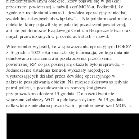
niezidentyfikowanym obiekcie, który pojawił się w polskiej
przestrzeni powietrznej – mówił szef MON-u. Podkreślił, że
zgodnie z ustaleniami kontroli „dowódca operacyjny zaniechał
swoich instrukcyjnych obowiązków”. – Nie poinformował mnie o
obiekcie, który pojawił się w polskiej przestrzeni powietrznej,
ani nie poinformował Rządowego Centrum Bezpieczeństwa oraz
innych przewidzianych w procedurach służb – mówił.
Wicepremier wyjaśnił, że w sprawozdaniu operacyjnym DORSZ
z 16 grudnia 2022 roku znalazła się informacja, że tego dnia nie
odnotowano naruszenia ani przekroczenia przestrzenia
powietrznej RP, co jak później się okazało było nieprawdą. –
Jednocześnie ustalenia kontroli wykazały niepodjęcie
wystarczających działań przez dowódcę operacyjnego w
zakresie poszukiwania obiektu. Na miejsce skierowano jedynie
patrol policji, a poszukiwania za pomocą śmigłowca
przeprowadzono dopiero 19 grudnia. Do poszukiwań nie
włączono żołnierzy WOT-u pełniących dyżury. Po 19 grudnia
całkowicie zaniechano poszukiwań – poinformował szef MON-u.