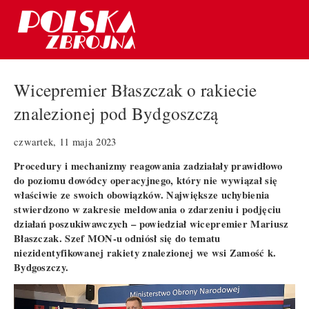
Wicepremier Błaszczak o rakiecie
znalezionej pod Bydgoszczą
czwartek, 11 maja 2023
Procedury i mechanizmy reagowania zadziałały prawidłowo
do poziomu dowódcy operacyjnego, który nie wywiązał się
właściwie ze swoich obowiązków. Największe uchybienia
stwierdzono w zakresie meldowania o zdarzeniu i podjęciu
działań poszukiwawczych – powiedział wicepremier Mariusz
Błaszczak. Szef MON-u odniósł się do tematu
niezidentyfikowanej rakiety znalezionej we wsi Zamość k.
Bydgoszczy.