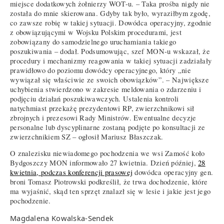
miejsce dodatkowych żołnierzy WOT-u. – Taka prośba nigdy nie
została do mnie skierowana. Gdyby tak było, wyraziłbym zgodę,
co zawsze robię w takiej sytuacji. Dowódca operacyjny, zgodnie
z obowiązującymi w Wojsku Polskim procedurami, jest
zobowiązany do samodzielnego uruchamiania takiego
poszukiwania – dodał. Podsumowując, szef MON-u wskazał, że
procedury i mechanizmy reagowania w takiej sytuacji zadziałały
prawidłowo do poziomu dowódcy operacyjnego, który „nie
wywiązał się właściwie ze swoich obowiązków”. – Największe
uchybienia stwierdzono w zakresie meldowania o zdarzeniu i
podjęciu działań poszukiwawczych. Ustalenia kontroli
natychmiast przekażę prezydentowi RP, zwierzchnikowi sił
zbrojnych i prezesowi Rady Ministrów. Ewentualne decyzje
personalne lub dyscyplinarne zostaną podjęte po konsultacji ze
zwierzchnikiem SZ – ogłosił Mariusz Błaszczak.
O znalezisku niewiadomego pochodzenia we wsi Zamość koło
Bydgoszczy MON informowało 27 kwietnia. Dzień później,
28
kwietnia, podczas konferencji prasowej
dowódca operacyjny gen.
broni Tomasz Piotrowski podkreślił, że trwa dochodzenie, które
ma wyjaśnić, skąd ten sprzęt znalazł się w lesie i jakie jest jego
pochodzenie.
Magdalena Kowalska-Sendek