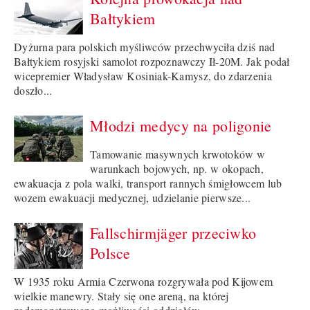
Bałtykiem
Dyżurna para polskich myśliwców przechwyciła dziś nad
Bałtykiem rosyjski samolot rozpoznawczy Ił-20M. Jak podał
wicepremier Władysław Kosiniak-Kamysz, do zdarzenia
doszło...
Młodzi medycy na poligonie
Tamowanie masywnych krwotoków w
warunkach bojowych, np. w okopach,
ewakuacja z pola walki, transport rannych śmigłowcem lub
wozem ewakuacji medycznej, udzielanie pierwsze...
Fallschirmjäger przeciwko
Polsce
W 1935 roku Armia Czerwona rozgrywała pod Kijowem
wielkie manewry. Stały się one areną, na której