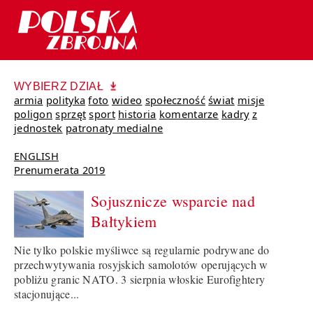
WYBIERZ DZIAŁ
armia
polityka
foto
wideo
społeczność
świat
misje
poligon
sprzęt
sport
historia
komentarze
kadry
z
jednostek
patronaty medialne
ENGLISH
Prenumerata 2019
Sojusznicze wsparcie nad
Bałtykiem
Nie tylko polskie myśliwce są regularnie podrywane do
przechwytywania rosyjskich samolotów operujących w
pobliżu granic NATO. 3 sierpnia włoskie Eurofightery
stacjonujące...