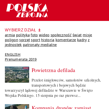
WYBIERZ DZIAŁ
armia
polityka
foto
wideo
społeczność
świat
misje
poligon
sprzęt
sport
historia
komentarze
kadry
z
jednostek
patronaty medialne
ENGLISH
Prenumerata 2019
Powietrzna defilada
Przelot śmigłowców, samolotów szkolnych,
transportowych i bojowych będzie
towarzyszył lądowej defiladzie w Warszawie w Święto
Wojska Polskiego. 15 sierpnia po raz pierwsz...
Kompania dronów zamiast