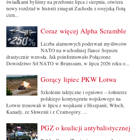
świadkami byliśmy na przełomie lipca i sierpnia, otwiera
nowy rozdział w historii zmagań Zachodu z rosyjską flotą
cien...
Coraz więcej Alpha Scramble
Liczba alarmowych poderwań myśliwców
NATO na wschodniej flance Sojuszu
drastycznie wzrosła. Jak poinformowało Połączone
Dowództwo Sił NATO w Brunssum, w lipcu 2026 roku o...
Gorący lipiec PKW Łotwa
Szkolenie taktyczne i ogniowe – żołnierze
polskiego kontyngentu wojskowego na
Łotwie trenowali w lipcu z wojskami z Hiszpanii, Włoch,
Kanady, ze Słowenii i z Czarnogóry. ...
PGZ o koalicji antybalistycznej