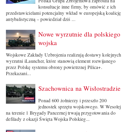
Polska Grupa Zbrojeniowa zaprosiła na
konsultacje inne firmy, by omówić z ich
przedstawicielami potencjalny wkład w europejską koalicję
antybalistyczną – powiedział dziś ...
Nowe wyrzutnie dla polskiego
wojska
Wojskowe Zakłady Uzbrojenia realizują dostawy kolejnych
wyrzutni iLauncher, które stanowią element rozwijanego
przez Polskę systemu obrony powietrznej Pilica+.
Przekazani...
Szachownica na Wisłostradzie
Ponad 600 żołnierzy i przeszło 200
jednostek sprzętu wojskowego. W Wesołej
na terenie 1 Brygady Pancernej trwają przygotowania do
defilady z okazji Święta Wojska Polskieg...