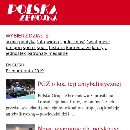
WYBIERZ DZIAŁ
armia
polityka
foto
wideo
społeczność
świat
misje
poligon
sprzęt
sport
historia
komentarze
kadry
z
jednostek
patronaty medialne
ENGLISH
Prenumerata 2019
PGZ o koalicji antybalistycznej
Polska Grupa Zbrojeniowa zaprosiła na
konsultacje inne firmy, by omówić z ich
przedstawicielami potencjalny wkład w europejską koalicję
antybalistyczną – powiedział dziś ...
Nowe wyrzutnie dla polskiego