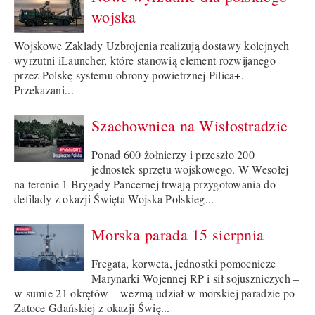
wojska
Wojskowe Zakłady Uzbrojenia realizują dostawy kolejnych
wyrzutni iLauncher, które stanowią element rozwijanego
przez Polskę systemu obrony powietrznej Pilica+.
Przekazani...
Szachownica na Wisłostradzie
Ponad 600 żołnierzy i przeszło 200
jednostek sprzętu wojskowego. W Wesołej
na terenie 1 Brygady Pancernej trwają przygotowania do
defilady z okazji Święta Wojska Polskieg...
Morska parada 15 sierpnia
Fregata, korweta, jednostki pomocnicze
Marynarki Wojennej RP i sił sojuszniczych –
w sumie 21 okrętów – wezmą udział w morskiej paradzie po
Zatoce Gdańskiej z okazji Świę...