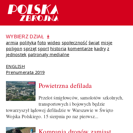
WYBIERZ DZIAŁ
armia
polityka
foto
wideo
społeczność
świat
misje
poligon
sprzęt
sport
historia
komentarze
kadry
z
jednostek
patronaty medialne
ENGLISH
Prenumerata 2019
Powietrzna defilada
Przelot śmigłowców, samolotów szkolnych,
transportowych i bojowych będzie
towarzyszył lądowej defiladzie w Warszawie w Święto
Wojska Polskiego. 15 sierpnia po raz pierwsz...
Kompania dronów zamiast