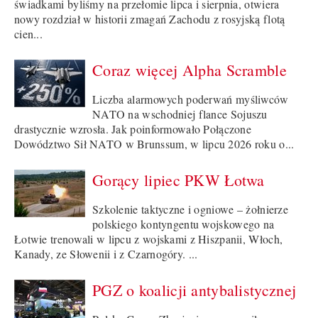
świadkami byliśmy na przełomie lipca i sierpnia, otwiera
nowy rozdział w historii zmagań Zachodu z rosyjską flotą
cien...
Coraz więcej Alpha Scramble
Liczba alarmowych poderwań myśliwców
NATO na wschodniej flance Sojuszu
drastycznie wzrosła. Jak poinformowało Połączone
Dowództwo Sił NATO w Brunssum, w lipcu 2026 roku o...
Gorący lipiec PKW Łotwa
Szkolenie taktyczne i ogniowe – żołnierze
polskiego kontyngentu wojskowego na
Łotwie trenowali w lipcu z wojskami z Hiszpanii, Włoch,
Kanady, ze Słowenii i z Czarnogóry. ...
PGZ o koalicji antybalistycznej