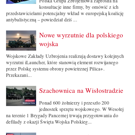
Polska Grupa Zbrojeniowa zaprosiła na
konsultacje inne firmy, by omówić z ich
przedstawicielami potencjalny wkład w europejską koalicję
antybalistyczną – powiedział dziś ...
Nowe wyrzutnie dla polskiego
wojska
Wojskowe Zakłady Uzbrojenia realizują dostawy kolejnych
wyrzutni iLauncher, które stanowią element rozwijanego
przez Polskę systemu obrony powietrznej Pilica+.
Przekazani...
Szachownica na Wisłostradzie
Ponad 600 żołnierzy i przeszło 200
jednostek sprzętu wojskowego. W Wesołej
na terenie 1 Brygady Pancernej trwają przygotowania do
defilady z okazji Święta Wojska Polskieg...