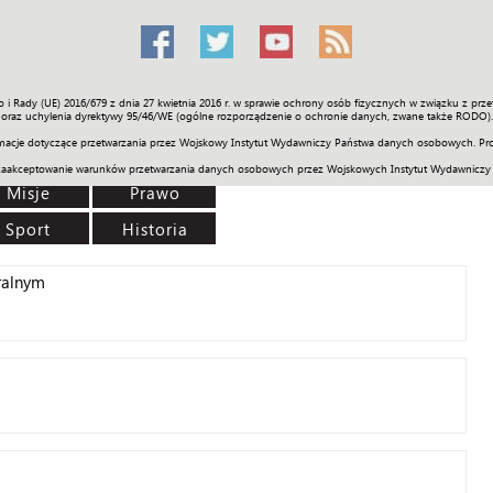
o i Rady (UE) 2016/679 z dnia 27 kwietnia 2016 r. w sprawie ochrony osób fizycznych w związku z 
Świat
Społeczność
Sport
Historia
Galerie
Wideo
ENGLI
oraz uchylenia dyrektywy 95/46/WE (ogólne rozporządzenie o ochronie danych, zwane także RODO).
acje dotyczące przetwarzania przez Wojskowy Instytut Wydawniczy Państwa danych osobowych. Pro
zaakceptowanie warunków przetwarzania danych osobowych przez Wojskowych Instytut Wydawniczy
Misje
Prawo
Sport
Historia
ralnym