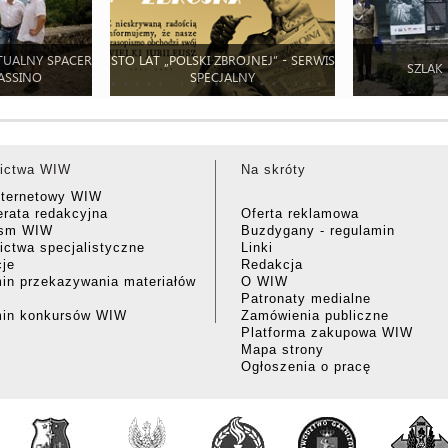
TUALNY SPACER
STO LAT „POLSKI ZBROJNEJ” - SERWIS
SZLAK
ASSINO
SPECJALNY
ictwa WIW
Na skróty
nternetowy WIW
rata redakcyjna
Oferta reklamowa
ism WIW
Buzdygany - regulamin
ctwa specjalistyczne
Linki
cje
Redakcja
in przekazywania materiałów
O WIW
Patronaty medialne
min konkursów WIW
Zamówienia publiczne
Platforma zakupowa WIW
Mapa strony
Ogłoszenia o pracę