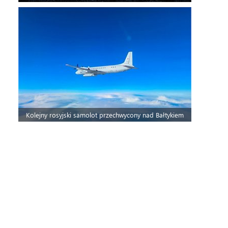
Kolejny rosyjski samolot przechwycony nad Bałtykiem