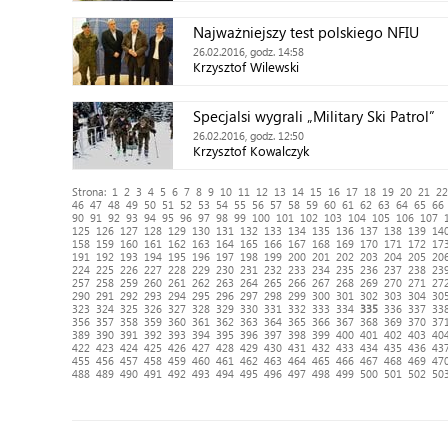
Najważniejszy test polskiego NFIU
26.02.2016, godz. 14:58
Krzysztof Wilewski
Specjalsi wygrali „Military Ski Patrol”
26.02.2016, godz. 12:50
Krzysztof Kowalczyk
Strona:
1
2
3
4
5
6
7
8
9
10
11
12
13
14
15
16
17
18
19
20
21
22
46
47
48
49
50
51
52
53
54
55
56
57
58
59
60
61
62
63
64
65
66
90
91
92
93
94
95
96
97
98
99
100
101
102
103
104
105
106
107
125
126
127
128
129
130
131
132
133
134
135
136
137
138
139
14
158
159
160
161
162
163
164
165
166
167
168
169
170
171
172
17
191
192
193
194
195
196
197
198
199
200
201
202
203
204
205
20
224
225
226
227
228
229
230
231
232
233
234
235
236
237
238
23
257
258
259
260
261
262
263
264
265
266
267
268
269
270
271
27
290
291
292
293
294
295
296
297
298
299
300
301
302
303
304
30
323
324
325
326
327
328
329
330
331
332
333
334
335
336
337
33
356
357
358
359
360
361
362
363
364
365
366
367
368
369
370
37
389
390
391
392
393
394
395
396
397
398
399
400
401
402
403
40
422
423
424
425
426
427
428
429
430
431
432
433
434
435
436
43
455
456
457
458
459
460
461
462
463
464
465
466
467
468
469
47
488
489
490
491
492
493
494
495
496
497
498
499
500
501
502
50