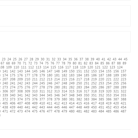
23
24
25
26
27
28
29
30
31
32
33
34
35
36
37
38
39
40
41
42
43
44
45
67
68
69
70
71
72
73
74
75
76
77
78
79
80
81
82
83
84
85
86
87
88
89
108
109
110
111
112
113
114
115
116
117
118
119
120
121
122
123
124
0
141
142
143
144
145
146
147
148
149
150
151
152
153
154
155
156
157
3
174
175
176
177
178
179
180
181
182
183
184
185
186
187
188
189
190
6
207
208
209
210
211
212
213
214
215
216
217
218
219
220
221
222
223
9
240
241
242
243
244
245
246
247
248
249
250
251
252
253
254
255
256
2
273
274
275
276
277
278
279
280
281
282
283
284
285
286
287
288
289
5
306
307
308
309
310
311
312
313
314
315
316
317
318
319
320
321
322
8
339
340
341
342
343
344
345
346
347
348
349
350
351
352
353
354
355
1
372
373
374
375
376
377
378
379
380
381
382
383
384
385
386
387
388
4
405
406
407
408
409
410
411
412
413
414
415
416
417
418
419
420
421
7
438
439
440
441
442
443
444
445
446
447
448
449
450
451
452
453
454
0
471
472
473
474
475
476
477
478
479
480
481
482
483
484
485
486
487
3