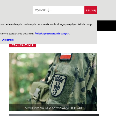
przetwarzaniem danych osobowych i w sprawie swobodnego przepływu takich danych
SH
SKLEP
Jednodniówki
Praca w WIW
simy o zapoznanie się z nimi:
Polityka przetwarzania danych
.
 –
Akceptuję
POLECAMY
MON informuje o formowaniu 8 DPAK