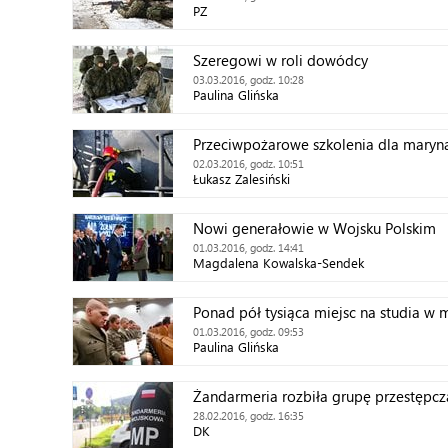
PZ
Szeregowi w roli dowódcy
03.03.2016, godz. 10:28
Paulina Glińska
Przeciwpożarowe szkolenia dla maryn
02.03.2016, godz. 10:51
Łukasz Zalesiński
Nowi generałowie w Wojsku Polskim
01.03.2016, godz. 14:41
Magdalena Kowalska-Sendek
Ponad pół tysiąca miejsc na studia w
01.03.2016, godz. 09:53
Paulina Glińska
Żandarmeria rozbiła grupę przestępcz
28.02.2016, godz. 16:35
DK