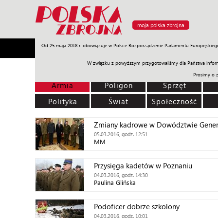
moja polska zbrojna
Od 25 maja 2018 r. obowiązuje w Polsce Rozporządzenie Parlamentu Europejskieg
Armia
Poligon
Sprzęt
Misje
Polityka
Prawo
W związku z powyższym przygotowaliśmy dla Państwa inform
Prosimy o 
Armia
Poligon
Sprzęt
Polityka
Świat
Społeczność
Zmiany kadrowe w Dowództwie Gene
05.03.2016, godz. 12:51
MM
Przysięga kadetów w Poznaniu
04.03.2016, godz. 14:30
Paulina Glińska
Podoficer dobrze szkolony
04.03.2016, godz. 10:01