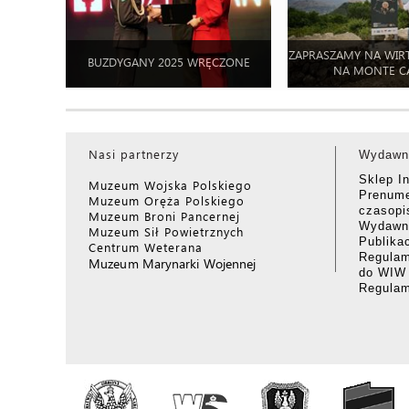
ZAPRASZAMY NA WIR
BUZDYGANY 2025 WRĘCZONE
NA MONTE C
Nasi partnerzy
Wydawn
Sklep I
Muzeum Wojska Polskiego
Prenume
Muzeum Oręża Polskiego
czasop
Muzeum Broni Pancernej
Wydawni
Muzeum Sił Powietrznych
Publika
Centrum Weterana
Regulam
Muzeum Marynarki Wojennej
do WIW
Regula