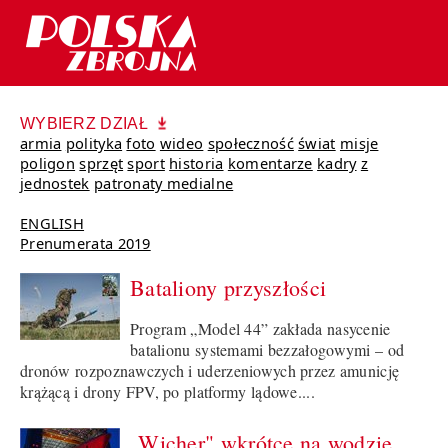
WYBIERZ DZIAŁ
armia
polityka
foto
wideo
społeczność
świat
misje
poligon
sprzęt
sport
historia
komentarze
kadry
z
jednostek
patronaty medialne
ENGLISH
Prenumerata 2019
Bataliony przyszłości
Program „Model 44” zakłada nasycenie
batalionu systemami bezzałogowymi – od
dronów rozpoznawczych i uderzeniowych przez amunicję
krążącą i drony FPV, po platformy lądowe....
„Wicher" wkrótce na wodzie