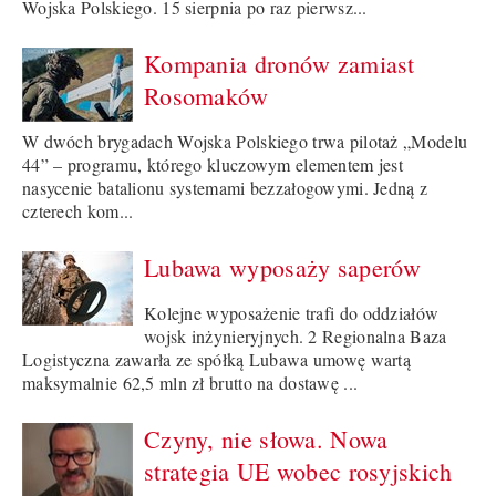
Wojska Polskiego. 15 sierpnia po raz pierwsz...
Kompania dronów zamiast
Rosomaków
W dwóch brygadach Wojska Polskiego trwa pilotaż „Modelu
44” – programu, którego kluczowym elementem jest
nasycenie batalionu systemami bezzałogowymi. Jedną z
czterech kom...
Lubawa wyposaży saperów
Kolejne wyposażenie trafi do oddziałów
wojsk inżynieryjnych. 2 Regionalna Baza
Logistyczna zawarła ze spółką Lubawa umowę wartą
maksymalnie 62,5 mln zł brutto na dostawę ...
Czyny, nie słowa. Nowa
strategia UE wobec rosyjskich