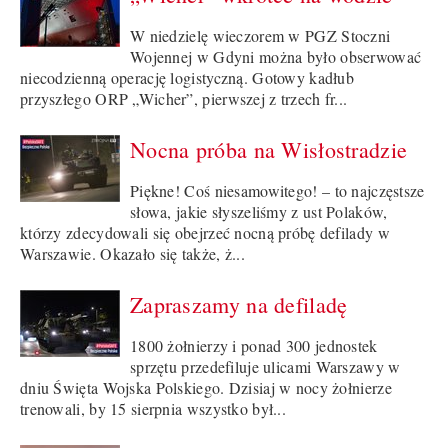
W niedzielę wieczorem w PGZ Stoczni
Wojennej w Gdyni można było obserwować
niecodzienną operację logistyczną. Gotowy kadłub
przyszłego ORP „Wicher”, pierwszej z trzech fr...
Nocna próba na Wisłostradzie
Piękne! Coś niesamowitego! – to najczęstsze
słowa, jakie słyszeliśmy z ust Polaków,
którzy zdecydowali się obejrzeć nocną próbę defilady w
Warszawie. Okazało się także, ż...
Zapraszamy na defiladę
1800 żołnierzy i ponad 300 jednostek
sprzętu przedefiluje ulicami Warszawy w
dniu Święta Wojska Polskiego. Dzisiaj w nocy żołnierze
trenowali, by 15 sierpnia wszystko był...