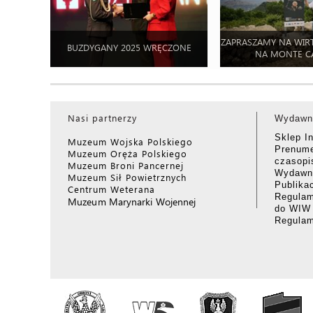
ZAPRASZAMY NA WIR
BUZDYGANY 2025 WRĘCZONE
NA MONTE C
Nasi partnerzy
Wydawn
Sklep I
Muzeum Wojska Polskiego
Prenume
Muzeum Oręża Polskiego
czasop
Muzeum Broni Pancernej
Wydawni
Muzeum Sił Powietrznych
Publika
Centrum Weterana
Regulam
Muzeum Marynarki Wojennej
do WIW
Regula