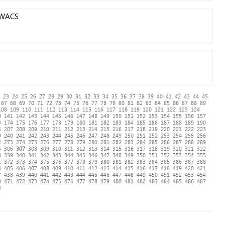
AWACS
23
24
25
26
27
28
29
30
31
32
33
34
35
36
37
38
39
40
41
42
43
44
45
67
68
69
70
71
72
73
74
75
76
77
78
79
80
81
82
83
84
85
86
87
88
89
108
109
110
111
112
113
114
115
116
117
118
119
120
121
122
123
124
0
141
142
143
144
145
146
147
148
149
150
151
152
153
154
155
156
157
3
174
175
176
177
178
179
180
181
182
183
184
185
186
187
188
189
190
6
207
208
209
210
211
212
213
214
215
216
217
218
219
220
221
222
223
9
240
241
242
243
244
245
246
247
248
249
250
251
252
253
254
255
256
2
273
274
275
276
277
278
279
280
281
282
283
284
285
286
287
288
289
5
306
307
308
309
310
311
312
313
314
315
316
317
318
319
320
321
322
8
339
340
341
342
343
344
345
346
347
348
349
350
351
352
353
354
355
1
372
373
374
375
376
377
378
379
380
381
382
383
384
385
386
387
388
4
405
406
407
408
409
410
411
412
413
414
415
416
417
418
419
420
421
7
438
439
440
441
442
443
444
445
446
447
448
449
450
451
452
453
454
0
471
472
473
474
475
476
477
478
479
480
481
482
483
484
485
486
487
3