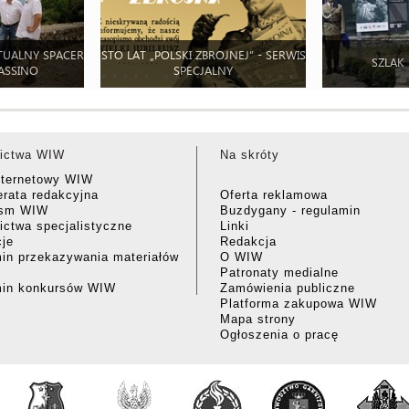
TUALNY SPACER
STO LAT „POLSKI ZBROJNEJ” - SERWIS
SZLAK
ASSINO
SPECJALNY
ictwa WIW
Na skróty
nternetowy WIW
rata redakcyjna
Oferta reklamowa
ism WIW
Buzdygany - regulamin
ctwa specjalistyczne
Linki
cje
Redakcja
in przekazywania materiałów
O WIW
Patronaty medialne
min konkursów WIW
Zamówienia publiczne
Platforma zakupowa WIW
Mapa strony
Ogłoszenia o pracę