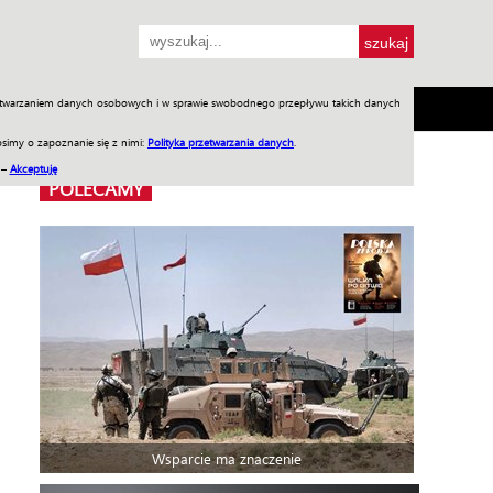
przetwarzaniem danych osobowych i w sprawie swobodnego przepływu takich danych
SH
SKLEP
Jednodniówki
Praca w WIW
simy o zapoznanie się z nimi:
Polityka przetwarzania danych
.
 –
Akceptuję
POLECAMY
Wsparcie ma znaczenie