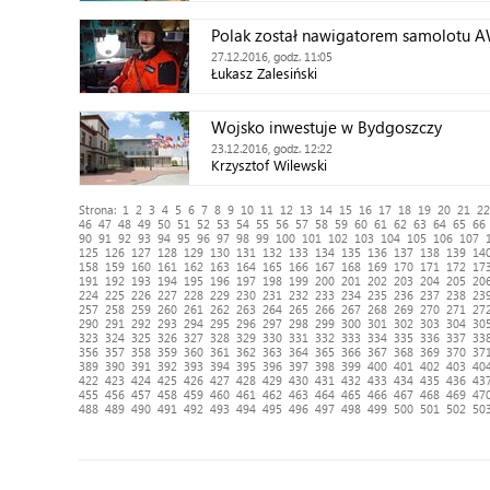
Polak został nawigatorem samolotu 
27.12.2016, godz. 11:05
Łukasz Zalesiński
Wojsko inwestuje w Bydgoszczy
23.12.2016, godz. 12:22
Krzysztof Wilewski
Strona:
1
2
3
4
5
6
7
8
9
10
11
12
13
14
15
16
17
18
19
20
21
22
46
47
48
49
50
51
52
53
54
55
56
57
58
59
60
61
62
63
64
65
66
90
91
92
93
94
95
96
97
98
99
100
101
102
103
104
105
106
107
125
126
127
128
129
130
131
132
133
134
135
136
137
138
139
14
158
159
160
161
162
163
164
165
166
167
168
169
170
171
172
17
191
192
193
194
195
196
197
198
199
200
201
202
203
204
205
20
224
225
226
227
228
229
230
231
232
233
234
235
236
237
238
23
257
258
259
260
261
262
263
264
265
266
267
268
269
270
271
27
290
291
292
293
294
295
296
297
298
299
300
301
302
303
304
30
323
324
325
326
327
328
329
330
331
332
333
334
335
336
337
33
356
357
358
359
360
361
362
363
364
365
366
367
368
369
370
37
389
390
391
392
393
394
395
396
397
398
399
400
401
402
403
40
422
423
424
425
426
427
428
429
430
431
432
433
434
435
436
43
455
456
457
458
459
460
461
462
463
464
465
466
467
468
469
47
488
489
490
491
492
493
494
495
496
497
498
499
500
501
502
50