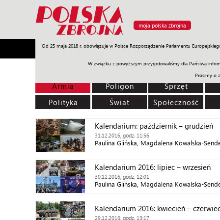
moja polska zbrojna
Od 25 maja 2018 r. obowiązuje w Polsce Rozporządzenie Parlamentu Europejskieg
Armia
Poligon
Sprzęt
Misje
Polityka
Prawo
W związku z powyższym przygotowaliśmy dla Państwa inform
Prosimy o 
Armia
Poligon
Sprzęt
Polityka
Świat
Społeczność
Kalendarium: październik – grudzień
31.12.2016, godz. 11:56
Paulina Glińska, Magdalena Kowalska-Send
Kalendarium 2016: lipiec – wrzesień
30.12.2016, godz. 12:01
Paulina Glińska, Magdalena Kowalska-Send
Kalendarium 2016: kwiecień – czerwie
29.12.2016, godz. 13:17