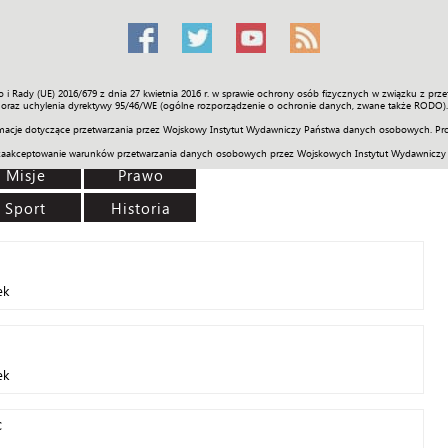
o i Rady (UE) 2016/679 z dnia 27 kwietnia 2016 r. w sprawie ochrony osób fizycznych w związku z 
Świat
Społeczność
Sport
Historia
Galerie
Wideo
ENGLI
oraz uchylenia dyrektywy 95/46/WE (ogólne rozporządzenie o ochronie danych, zwane także RODO).
acje dotyczące przetwarzania przez Wojskowy Instytut Wydawniczy Państwa danych osobowych. Pro
zaakceptowanie warunków przetwarzania danych osobowych przez Wojskowych Instytut Wydawniczy
Misje
Prawo
Sport
Historia
ek
ek
c