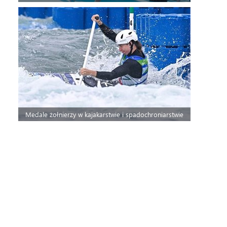
Medale żołnierzy w kajakarstwie i spadochroniarstwie