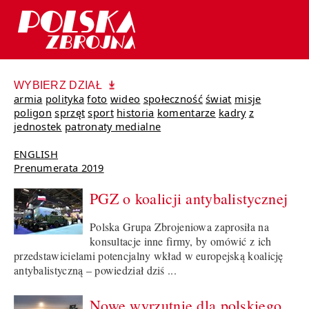
WYBIERZ DZIAŁ
armia
polityka
foto
wideo
społeczność
świat
misje
poligon
sprzęt
sport
historia
komentarze
kadry
z
jednostek
patronaty medialne
ENGLISH
Prenumerata 2019
PGZ o koalicji antybalistycznej
Polska Grupa Zbrojeniowa zaprosiła na
konsultacje inne firmy, by omówić z ich
przedstawicielami potencjalny wkład w europejską koalicję
antybalistyczną – powiedział dziś ...
Nowe wyrzutnie dla polskiego