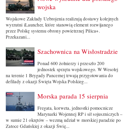
wojska
Wojskowe Zakłady Uzbrojenia realizują dostawy kolejnych
wyrzutni iLauncher, które stanowią element rozwijanego
przez Polskę systemu obrony powietrznej Pilica+.
Przekazani...
Szachownica na Wisłostradzie
Ponad 600 żołnierzy i przeszło 200
jednostek sprzętu wojskowego. W Wesołej
na terenie 1 Brygady Pancernej trwają przygotowania do
defilady z okazji Święta Wojska Polskieg...
Morska parada 15 sierpnia
Fregata, korweta, jednostki pomocnicze
Marynarki Wojennej RP i sił sojuszniczych –
w sumie 21 okrętów – wezmą udział w morskiej paradzie po
Zatoce Gdańskiej z okazji Świę...