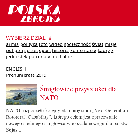
WYBIERZ DZIAŁ
armia
polityka
foto
wideo
społeczność
świat
misje
poligon
sprzęt
sport
historia
komentarze
kadry
z
jednostek
patronaty medialne
ENGLISH
Prenumerata 2019
Śmigłowiec przyszłości dla
NATO
NATO rozpoczęło kolejny etap programu „Next Generation
Rotorcraft Capability”, którego celem jest opracowanie
nowego średniego śmigłowca wielozadaniowego dla państw
Sojus...