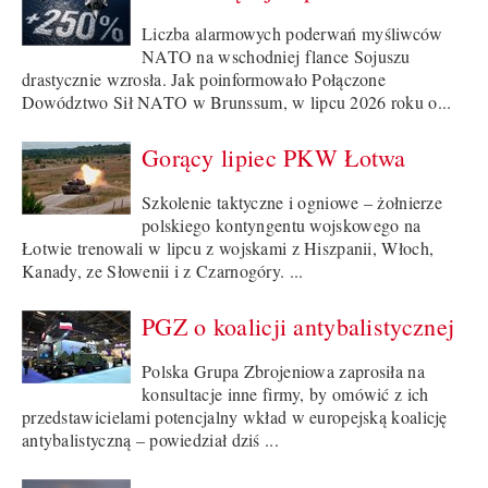
Liczba alarmowych poderwań myśliwców
NATO na wschodniej flance Sojuszu
drastycznie wzrosła. Jak poinformowało Połączone
Dowództwo Sił NATO w Brunssum, w lipcu 2026 roku o...
Gorący lipiec PKW Łotwa
Szkolenie taktyczne i ogniowe – żołnierze
polskiego kontyngentu wojskowego na
Łotwie trenowali w lipcu z wojskami z Hiszpanii, Włoch,
Kanady, ze Słowenii i z Czarnogóry. ...
PGZ o koalicji antybalistycznej
Polska Grupa Zbrojeniowa zaprosiła na
konsultacje inne firmy, by omówić z ich
przedstawicielami potencjalny wkład w europejską koalicję
antybalistyczną – powiedział dziś ...