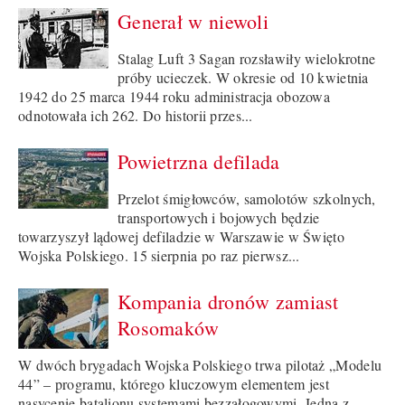
Generał w niewoli
Stalag Luft 3 Sagan rozsławiły wielokrotne
próby ucieczek. W okresie od 10 kwietnia
1942 do 25 marca 1944 roku administracja obozowa
odnotowała ich 262. Do historii przes...
Powietrzna defilada
Przelot śmigłowców, samolotów szkolnych,
transportowych i bojowych będzie
towarzyszył lądowej defiladzie w Warszawie w Święto
Wojska Polskiego. 15 sierpnia po raz pierwsz...
Kompania dronów zamiast
Rosomaków
W dwóch brygadach Wojska Polskiego trwa pilotaż „Modelu
44” – programu, którego kluczowym elementem jest
nasycenie batalionu systemami bezzałogowymi. Jedną z