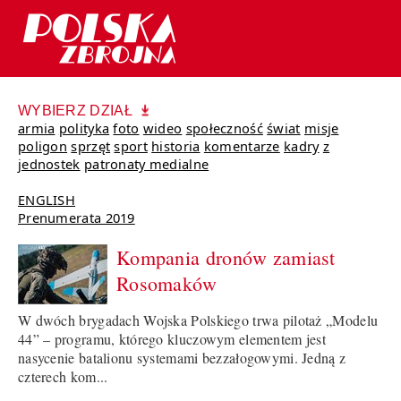
WYBIERZ DZIAŁ
armia
polityka
foto
wideo
społeczność
świat
misje
poligon
sprzęt
sport
historia
komentarze
kadry
z
jednostek
patronaty medialne
ENGLISH
Prenumerata 2019
Kompania dronów zamiast
Rosomaków
W dwóch brygadach Wojska Polskiego trwa pilotaż „Modelu
44” – programu, którego kluczowym elementem jest
nasycenie batalionu systemami bezzałogowymi. Jedną z
czterech kom...