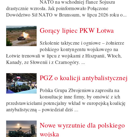
NATO na wschodniej flance Sojuszu
drastycznie wzrosła. Jak poinformowało Połączone
Dowództwo Sił NATO w Brunssum, w lipcu 2026 roku o...
Gorący lipiec PKW Łotwa
Szkolenie taktyczne i ogniowe – żołnierze
polskiego kontyngentu wojskowego na
Łotwie trenowali w lipcu z wojskami z Hiszpanii, Włoch,
Kanady, ze Słowenii i z Czarnogóry. ...
PGZ o koalicji antybalistycznej
Polska Grupa Zbrojeniowa zaprosiła na
konsultacje inne firmy, by omówić z ich
przedstawicielami potencjalny wkład w europejską koalicję
antybalistyczną – powiedział dziś ...
Nowe wyrzutnie dla polskiego
wojska