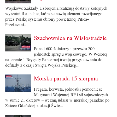
Wojskowe Zakłady Uzbrojenia realizują dostawy kolejnych
wyrzutni iLauncher, które stanowią element rozwijanego
przez Polskę systemu obrony powietrznej Pilica+.
Przekazani...
Szachownica na Wisłostradzie
Ponad 600 żołnierzy i przeszło 200
jednostek sprzętu wojskowego. W Wesołej
na terenie 1 Brygady Pancernej trwają przygotowania do
defilady z okazji Święta Wojska Polskieg...
Morska parada 15 sierpnia
Fregata, korweta, jednostki pomocnicze
Marynarki Wojennej RP i sił sojuszniczych –
w sumie 21 okrętów – wezmą udział w morskiej paradzie po
Zatoce Gdańskiej z okazji Świę...