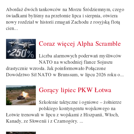
Abordaż dwóch tankowców na Morzu Śródziemnym, czego
świadkami byliśmy na przełomie lipca i sierpnia, otwiera
nowy rozdział w historii zmagań Zachodu z rosyjską flotą
cien...
Coraz więcej Alpha Scramble
Liczba alarmowych poderwań myśliwców
NATO na wschodniej flance Sojuszu
drastycznie wzrosła. Jak poinformowało Połączone
Dowództwo Sił NATO w Brunssum, w lipcu 2026 roku o...
Gorący lipiec PKW Łotwa
Szkolenie taktyczne i ogniowe – żołnierze
polskiego kontyngentu wojskowego na
Łotwie trenowali w lipcu z wojskami z Hiszpanii, Włoch,
Kanady, ze Słowenii i z Czarnogóry. ...