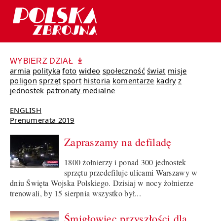
WYBIERZ DZIAŁ
armia
polityka
foto
wideo
społeczność
świat
misje
poligon
sprzęt
sport
historia
komentarze
kadry
z
jednostek
patronaty medialne
ENGLISH
Prenumerata 2019
Zapraszamy na defiladę
1800 żołnierzy i ponad 300 jednostek
sprzętu przedefiluje ulicami Warszawy w
dniu Święta Wojska Polskiego. Dzisiaj w nocy żołnierze
trenowali, by 15 sierpnia wszystko był...
Śmigłowiec przyszłości dla