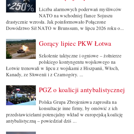
Liczba alarmowych poderwań myśliwców
NATO na wschodniej flance Sojuszu
drastycznie wzrosła. Jak poinformowało Połączone
Dowództwo Sił NATO w Brunssum, w lipcu 2026 roku o...
Gorący lipiec PKW Łotwa
Szkolenie taktyczne i ogniowe – żołnierze
polskiego kontyngentu wojskowego na
Łotwie trenowali w lipcu z wojskami z Hiszpanii, Włoch,
Kanady, ze Słowenii i z Czarnogóry. ...
PGZ o koalicji antybalistycznej
Polska Grupa Zbrojeniowa zaprosiła na
konsultacje inne firmy, by omówić z ich
przedstawicielami potencjalny wkład w europejską koalicję
antybalistyczną – powiedział dziś ...