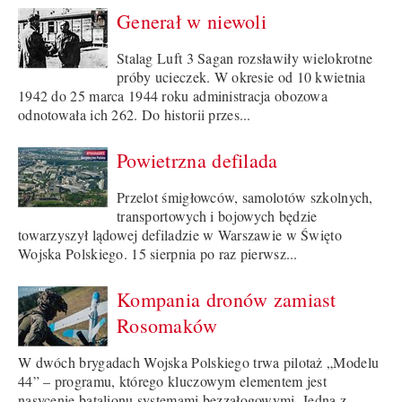
Generał w niewoli
Stalag Luft 3 Sagan rozsławiły wielokrotne
próby ucieczek. W okresie od 10 kwietnia
1942 do 25 marca 1944 roku administracja obozowa
odnotowała ich 262. Do historii przes...
Powietrzna defilada
Przelot śmigłowców, samolotów szkolnych,
transportowych i bojowych będzie
towarzyszył lądowej defiladzie w Warszawie w Święto
Wojska Polskiego. 15 sierpnia po raz pierwsz...
Kompania dronów zamiast
Rosomaków
W dwóch brygadach Wojska Polskiego trwa pilotaż „Modelu
44” – programu, którego kluczowym elementem jest
nasycenie batalionu systemami bezzałogowymi. Jedną z