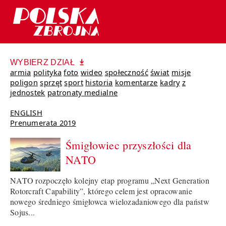
WYBIERZ DZIAŁ
armia
polityka
foto
wideo
społeczność
świat
misje
poligon
sprzęt
sport
historia
komentarze
kadry
z
jednostek
patronaty medialne
ENGLISH
Prenumerata 2019
Śmigłowiec przyszłości dla
NATO
NATO rozpoczęło kolejny etap programu „Next Generation
Rotorcraft Capability”, którego celem jest opracowanie
nowego średniego śmigłowca wielozadaniowego dla państw
Sojus...