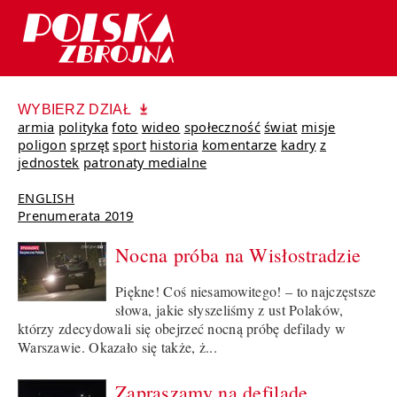
WYBIERZ DZIAŁ
armia
polityka
foto
wideo
społeczność
świat
misje
poligon
sprzęt
sport
historia
komentarze
kadry
z
jednostek
patronaty medialne
ENGLISH
Prenumerata 2019
Nocna próba na Wisłostradzie
Piękne! Coś niesamowitego! – to najczęstsze
słowa, jakie słyszeliśmy z ust Polaków,
którzy zdecydowali się obejrzeć nocną próbę defilady w
Warszawie. Okazało się także, ż...
Zapraszamy na defiladę