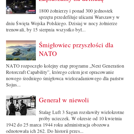
1800 żołnierzy i ponad 300 jednostek
sprzętu przedefiluje ulicami Warszawy w
dniu Święta Wojska Polskiego. Dzisiaj w nocy żołnierze
trenowali, by 15 sierpnia wszystko był...
Śmigłowiec przyszłości dla
NATO
NATO rozpoczęło kolejny etap programu „Next Generation
Rotorcraft Capability”, którego celem jest opracowanie
nowego średniego śmigłowca wielozadaniowego dla państw
Sojus...
Generał w niewoli
Stalag Luft 3 Sagan rozsławiły wielokrotne
próby ucieczek. W okresie od 10 kwietnia
1942 do 25 marca 1944 roku administracja obozowa
odnotowała ich 262. Do historii przes...