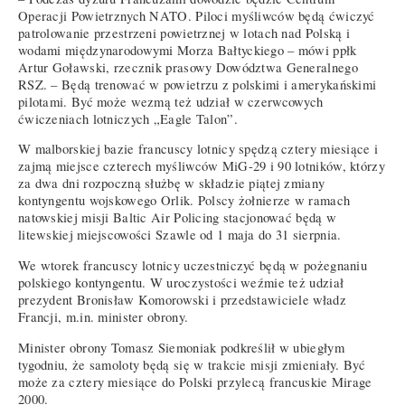
Operacji Powietrznych NATO. Piloci myśliwców będą ćwiczyć
patrolowanie przestrzeni powietrznej w lotach nad Polską i
wodami międzynarodowymi Morza Bałtyckiego – mówi ppłk
Artur Goławski, rzecznik prasowy Dowództwa Generalnego
RSZ. – Będą trenować w powietrzu z polskimi i amerykańskimi
pilotami. Być może wezmą też udział w czerwcowych
ćwiczeniach lotniczych „Eagle Talon”.
W malborskiej bazie francuscy lotnicy spędzą cztery miesiące i
zajmą miejsce czterech myśliwców MiG-29 i 90 lotników, którzy
za dwa dni rozpoczną służbę w składzie piątej zmiany
kontyngentu wojskowego Orlik. Polscy żołnierze w ramach
natowskiej misji Baltic Air Policing stacjonować będą w
litewskiej miejscowości Szawle od 1 maja do 31 sierpnia.
We wtorek francuscy lotnicy uczestniczyć będą w pożegnaniu
polskiego kontyngentu. W uroczystości weźmie też udział
prezydent Bronisław Komorowski i przedstawiciele władz
Francji, m.in. minister obrony.
Minister obrony Tomasz Siemoniak podkreślił w ubiegłym
tygodniu, że samoloty będą się w trakcie misji zmieniały. Być
może za cztery miesiące do Polski przylecą francuskie Mirage
2000.