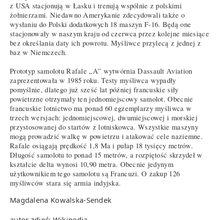
z USA stacjonują w Łasku i trenują wspólnie z polskimi
żołnierzami. Niedawno Amerykanie zdecydowali także o
wysłaniu do Polski dodatkowych 18 maszyn F-16. Będą one
stacjonowały w naszym kraju od czerwca przez kolejne miesiące
bez określania daty ich powrotu. Myśliwce przylecą z jednej z
baz w Niemczech.
Prototyp samolotu Rafale „A” wytwórnia Dassault Aviation
zaprezentowała w 1985 roku. Testy myśliwca wypadły
pomyślnie, dlatego już sześć lat później francuskie siły
powietrzne otrzymały ten jednomiejscowy samolot. Obecnie
francuskie lotnictwo ma ponad 60 egzemplarzy myśliwca w
trzech wersjach: jednomiejscowej, dwumiejscowej i morskiej
przystosowanej do startów z lotniskowca. Wszystkie maszyny
mogą prowadzić walkę w powietrzu i atakować cele naziemne.
Rafale osiągają prędkość 1,8 Ma i pułap 18 tysięcy metrów.
Długość samolotu to ponad 15 metrów, a rozpiętość skrzydeł w
kształcie delta wynosi 10,90 metra. Obecnie jedynym
użytkownikiem tego samolotu są Francuzi. O zakup 126
myśliwców stara się armia indyjska.
Magdalena Kowalska-Sendek
autor zdjęć: Wikipedia