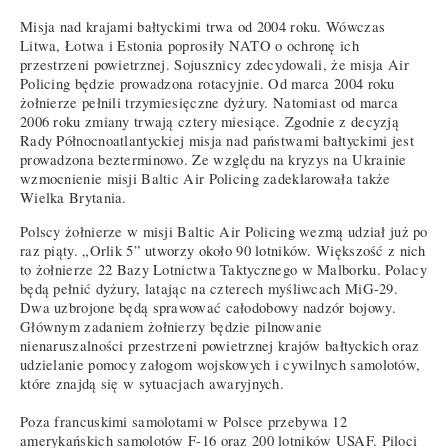
Misja nad krajami bałtyckimi trwa od 2004 roku. Wówczas
Litwa, Łotwa i Estonia poprosiły NATO o ochronę ich
przestrzeni powietrznej. Sojusznicy zdecydowali, że misja Air
Policing będzie prowadzona rotacyjnie. Od marca 2004 roku
żołnierze pełnili trzymiesięczne dyżury. Natomiast od marca
2006 roku zmiany trwają cztery miesiące. Zgodnie z decyzją
Rady Północnoatlantyckiej misja nad państwami bałtyckimi jest
prowadzona bezterminowo. Ze względu na kryzys na Ukrainie
wzmocnienie misji Baltic Air Policing zadeklarowała także
Wielka Brytania.
Polscy żołnierze w misji Baltic Air Policing wezmą udział już po
raz piąty. „Orlik 5” utworzy około 90 lotników. Większość z nich
to żołnierze 22 Bazy Lotnictwa Taktycznego w Malborku. Polacy
będą pełnić dyżury, latając na czterech myśliwcach MiG-29.
Dwa uzbrojone będą sprawować całodobowy nadzór bojowy.
Głównym zadaniem żołnierzy będzie pilnowanie
nienaruszalności przestrzeni powietrznej krajów bałtyckich oraz
udzielanie pomocy załogom wojskowych i cywilnych samolotów,
które znajdą się w sytuacjach awaryjnych.
Poza francuskimi samolotami w Polsce przebywa 12
amerykańskich samolotów F-16 oraz 200 lotników USAF. Piloci