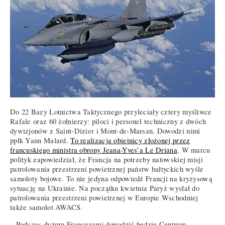
Do 22 Bazy Lotnictwa Taktycznego przyleciały cztery myśliwce
Rafale oraz 60 żołnierzy: piloci i personel techniczny z dwóch
dywizjonów z Saint-Dizier i Mont-de-Marsan. Dowodzi nimi
ppłk Yann Malard.
To realizacja obietnicy złożonej przez
francuskiego ministra obrony Jeana-Yves’a Le Driana
. W marcu
polityk zapowiedział, że Francja na potrzeby natowskiej misji
patrolowania przestrzeni powietrznej państw bałtyckich wyśle
samoloty bojowe. To nie jedyna odpowiedź Francji na kryzysową
sytuację na Ukrainie. Na początku kwietnia Paryż wysłał do
patrolowania przestrzeni powietrznej w Europie Wschodniej
także samolot AWACS.
– Podczas dyżuru Francuzami dowodzić będzie Centrum