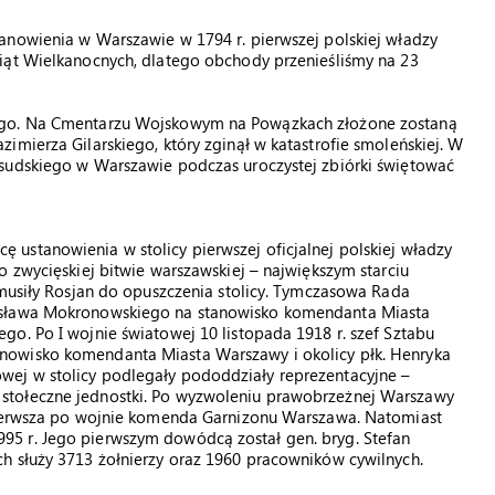
anowienia w Warszawie w 1794 r. pierwszej polskiej władzy
iąt Wielkanocnych, dlatego obchody przenieśliśmy na 23
iego. Na Cmentarzu Wojskowym na Powązkach złożone zostaną
imierza Gilarskiego, który zginął w katastrofie smoleńskiej. W
sudskiego w Warszawie podczas uroczystej zbiórki świętować
ustanowienia w stolicy pierwszej oficjalnej polskiej władzy
o zwycięskiej bitwie warszawskiej – największym starciu
zmusiły Rosjan do opuszczenia stolicy. Tymczasowa Rada
isława Mokronowskiego na stanowisko komendanta Miasta
o. Po I wojnie światowej 10 listopada 1918 r. szef Sztabu
nowisko komendanta Miasta Warszawy i okolicy płk. Henryka
ej w stolicy podlegały pododdziały reprezentacyjne –
stołeczne jednostki. Po wyzwoleniu prawobrzeżnej Warszawy
 pierwsza po wojnie komenda Garnizonu Warszawa. Natomiast
5 r. Jego pierwszym dowódcą został gen. bryg. Stefan
h służy 3713 żołnierzy oraz 1960 pracowników cywilnych.