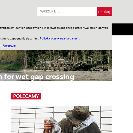
przetwarzaniem danych osobowych i w sprawie swobodnego przepływu takich danych
SH
SKLEP
Jednodniówki
Praca w WIW
simy o zapoznanie się z nimi:
Polityka przetwarzania danych
.
 –
Akceptuję
POLECAMY