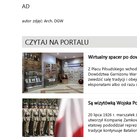
AD
autor zdjęć: Arch. DGW
CZYTAJ NA PORTALU
Wirtualny spacer po do
Z Placu Piłsudskiego wcho
Dowództwa Garnizonu War
zwiedzić salę tradycji i obe
eksponatami albo od razu w
Są wizytówką Wojska Po
20 lipca 1926 r. marszałek J
utworzył Kompanię Zamkow
etatowy pododdział repreze
tradycje kontynuuje Batalion