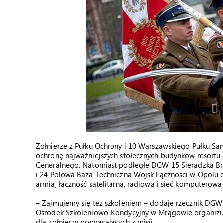
Żołnierze z Pułku Ochrony i 10 Warszawskiego Pułku 
ochronę najważniejszych stołecznych budynków resort
Generalnego. Natomiast podległe DGW 15 Sieradzka B
i 24 Polowa Baza Techniczna Wojsk Łączności w Opolu 
armią, łączność satelitarną, radiową i sieć komputerową
– Zajmujemy się też szkoleniem – dodaje rzecznik DGW 
Ośrodek Szkoleniowo-Kondycyjny w Mrągowie organizuje
dla żołnierzy powracających z misji.