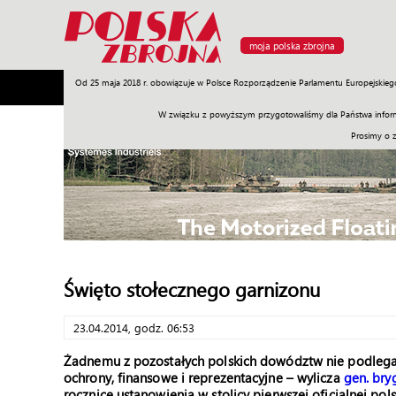
moja polska zbrojna
Od 25 maja 2018 r. obowiązuje w Polsce Rozporządzenie Parlamentu Europejskieg
Armia
Poligon
Sprzęt
Misje
Polityka
Prawo
W związku z powyższym przygotowaliśmy dla Państwa inform
Prosimy o 
Święto stołecznego garnizonu
23.04.2014, godz. 06:53
Żadnemu z pozostałych polskich dowództw nie podlegają
ochrony, finansowe i reprezentacyjne – wylicza
gen. bry
rocznicę ustanowienia w stolicy pierwszej oficjalnej pol