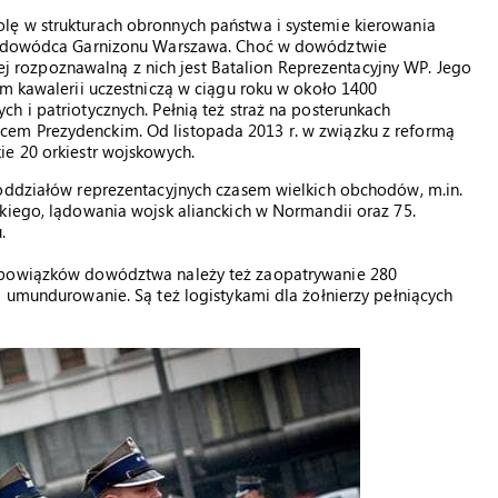
lę w strukturach obronnych państwa i systemie kierowania
ki, dowódca Garnizonu Warszawa. Choć w dowództwie
ziej rozpoznawalną z nich jest Batalion Reprezentacyjny WP. Jego
em kawalerii uczestniczą w ciągu roku w około 1400
h i patriotycznych. Pełnią też straż na posterunkach
em Prezydenckim. Od listopada 2013 r. w związku z reformą
ie 20 orkiestr wojskowych.
doddziałów reprezentacyjnych czasem wielkich obchodów, m.in.
kiego, lądowania wojsk alianckich w Normandii oraz 75.
.
 obowiązków dowództwa należy też zaopatrywanie 280
i umundurowanie. Są też logistykami dla żołnierzy pełniących