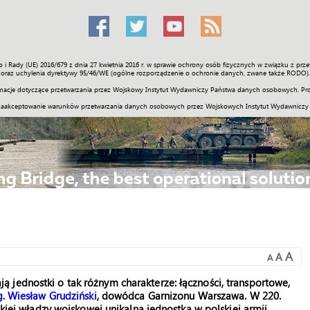
o i Rady (UE) 2016/679 z dnia 27 kwietnia 2016 r. w sprawie ochrony osób fizycznych w związku z 
Świat
Społeczność
Sport
Historia
Galerie
Wideo
ENGLI
oraz uchylenia dyrektywy 95/46/WE (ogólne rozporządzenie o ochronie danych, zwane także RODO).
acje dotyczące przetwarzania przez Wojskowy Instytut Wydawniczy Państwa danych osobowych. Pro
zaakceptowanie warunków przetwarzania danych osobowych przez Wojskowych Instytut Wydawniczy
A
A
A
 jednostki o tak różnym charakterze: łączności, transportowe,
g. Wiesław Grudziński
, dowódca Garnizonu Warszawa. W 220.
skiej władzy wojskowej unikalna jednostka w polskiej armii