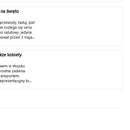
 na święto
przewody, ładuj, pal!
 rozlega się seria
on salutowy, jedyna
nował przed 3 maja...
kże kobiety
twem w Wojsku
orodne zadania.
transportem,
eprezentacyjny to...