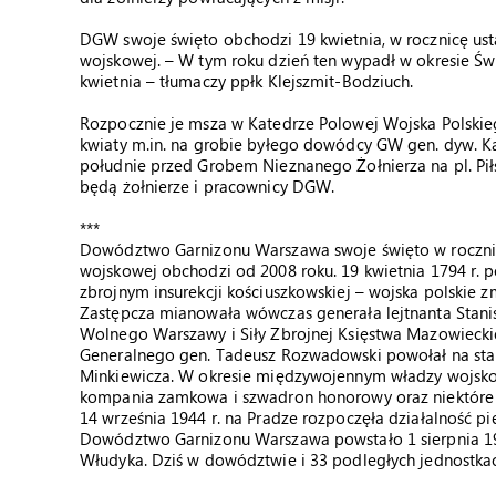
DGW swoje święto obchodzi 19 kwietnia, w rocznicę ust
wojskowej. – W tym roku dzień ten wypadł w okresie Św
kwietnia – tłumaczy ppłk Klejszmit-Bodziuch.
Rozpocznie je msza w Katedrze Polowej Wojska Polsk
kwiaty m.in. na grobie byłego dowódcy GW gen. dyw. Kaz
południe przed Grobem Nieznanego Żołnierza na pl. Pił
będą żołnierze i pracownicy DGW.
***
Dowództwo Garnizonu Warszawa swoje święto w rocznicę 
wojskowej obchodzi od 2008 roku. 19 kwietnia 1794 r. p
zbrojnym insurekcji kościuszkowskiej – wojska polskie 
Zastępcza mianowała wówczas generała lejtnanta Stan
Wolnego Warszawy i Siły Zbrojnej Księstwa Mazowieckieg
Generalnego gen. Tadeusz Rozwadowski powołał na sta
Minkiewicza. W okresie międzywojennym władzy wojskow
kompania zamkowa i szwadron honorowy oraz niektóre 
14 września 1944 r. na Pradze rozpoczęła działalność
Dowództwo Garnizonu Warszawa powstało 1 sierpnia 199
Włudyka. Dziś w dowództwie i 33 podległych jednostkac