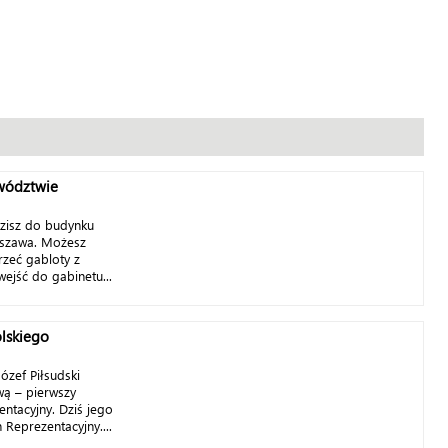
wództwie
dzisz do budynku
szawa. Możesz
jrzeć gabloty z
ejść do gabinetu...
lskiego
ózef Piłsudski
ą – pierwszy
ntacyjny. Dziś jego
 Reprezentacyjny....