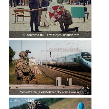
18 Stołeczna BOT z własnym sztandarem
Żołnierze na „Horyzoncie” do końca wakacji