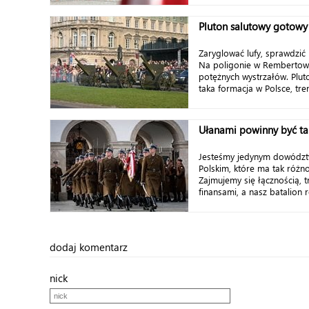
Pluton salutowy gotowy
Zaryglować lufy, sprawdzić 
Na poligonie w Rembertowie
potężnych wystrzałów. Plut
taka formacja w Polsce, tre
Ułanami powinny być ta
Jesteśmy jedynym dowódz
Polskim, które ma tak różn
Zajmujemy się łącznością, 
finansami, a nasz batalion r
dodaj komentarz
nick