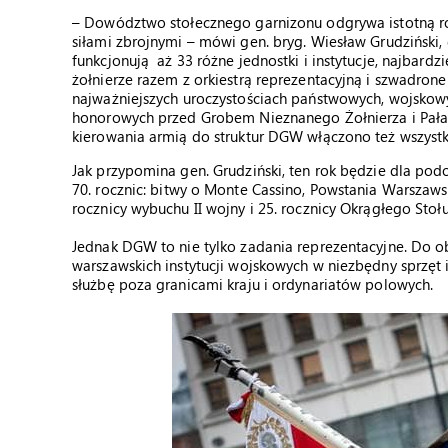
– Dowództwo stołecznego garnizonu odgrywa istotną ro
siłami zbrojnymi – mówi gen. bryg. Wiesław Grudzińs
funkcjonują aż 33 różne jednostki i instytucje, najbard
żołnierze razem z orkiestrą reprezentacyjną i szwadron
najważniejszych uroczystościach państwowych, wojskowyc
honorowych przed Grobem Nieznanego Żołnierza i Pałac
kierowania armią do struktur DGW włączono też wszystk
Jak przypomina gen. Grudziński, ten rok będzie dla po
70. rocznic: bitwy o Monte Cassino, Powstania Warszaws
rocznicy wybuchu II wojny i 25. rocznicy Okrągłego Stołu
Jednak DGW to nie tylko zadania reprezentacyjne. Do
warszawskich instytucji wojskowych w niezbędny sprzęt 
służbę poza granicami kraju i ordynariatów polowych.