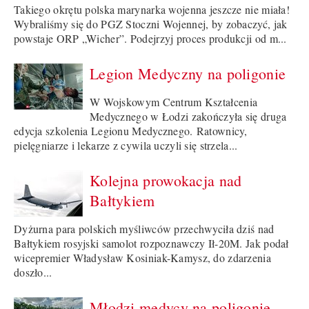
Takiego okrętu polska marynarka wojenna jeszcze nie miała!
Wybraliśmy się do PGZ Stoczni Wojennej, by zobaczyć, jak
powstaje ORP „Wicher”. Podejrzyj proces produkcji od m...
Legion Medyczny na poligonie
W Wojskowym Centrum Kształcenia
Medycznego w Łodzi zakończyła się druga
edycja szkolenia Legionu Medycznego. Ratownicy,
pielęgniarze i lekarze z cywila uczyli się strzela...
Kolejna prowokacja nad
Bałtykiem
Dyżurna para polskich myśliwców przechwyciła dziś nad
Bałtykiem rosyjski samolot rozpoznawczy Ił-20M. Jak podał
wicepremier Władysław Kosiniak-Kamysz, do zdarzenia
doszło...
Młodzi medycy na poligonie