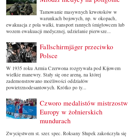
Tamowanie masywnych krwotoków w
warunkach bojowych, np. w okopach,
ewakuacja z pola walki, transport rannych śmigłowcem lub
wozem ewakuacji medycznej, udzielanie pierwsze...
Fallschirmjäger przeciwko
Polsce
W 1935 roku Armia Czerwona rozgrywała pod Kijowem
wielkie manewry. Stały się one areną, na której
zademonstrowano możliwości oddziałów
powietrznodesantowych. Krótko po ty...
Czworo medalistów mistrzostw
Europy w żołnierskich
mundurach
Zwycięstwem st. szer. spec. Roksany Słupek zakończyła się