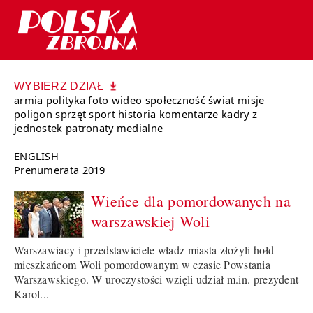
WYBIERZ DZIAŁ
armia
polityka
foto
wideo
społeczność
świat
misje
poligon
sprzęt
sport
historia
komentarze
kadry
z
jednostek
patronaty medialne
ENGLISH
Prenumerata 2019
Wieńce dla pomordowanych na
warszawskiej Woli
Warszawiacy i przedstawiciele władz miasta złożyli hołd
mieszkańcom Woli pomordowanym w czasie Powstania
Warszawskiego. W uroczystości wzięli udział m.in. prezydent
Karol...