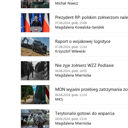
Michał Niwicz
Prezydent RP: polskim żołnierzom nale
07.06.2024, godz. 15:06
Magdalena Kowalska-Sendek
Raport o wojskowej logistyce
07.06.2024, godz. 11:50
Krzysztof Wilewski
Nie żyje żołnierz WZZ Podlasie
06.06.2024, godz. 14:55
Magdalena Miernicka
MON wyjaśni przebieg zatrzymania żo
06.06.2024, godz. 11:24
MKS
Terytorialsi gotowi do wsparcia
04.06.2024, godz. 13:16
Magdalena Miernicka