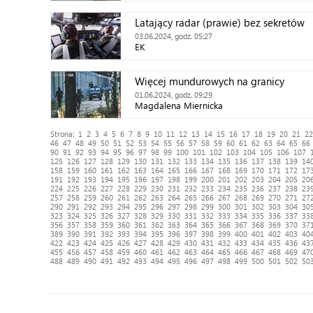
Latający radar (prawie) bez sekretów
03.06.2024, godz. 05:27
EK
Więcej mundurowych na granicy
01.06.2024, godz. 09:29
Magdalena Miernicka
Strona:
1
2
3
4
5
6
7
8
9
10
11
12
13
14
15
16
17
18
19
20
21
22
46
47
48
49
50
51
52
53
54
55
56
57
58
59
60
61
62
63
64
65
66
90
91
92
93
94
95
96
97
98
99
100
101
102
103
104
105
106
107
125
126
127
128
129
130
131
132
133
134
135
136
137
138
139
14
158
159
160
161
162
163
164
165
166
167
168
169
170
171
172
17
191
192
193
194
195
196
197
198
199
200
201
202
203
204
205
20
224
225
226
227
228
229
230
231
232
233
234
235
236
237
238
23
257
258
259
260
261
262
263
264
265
266
267
268
269
270
271
27
290
291
292
293
294
295
296
297
298
299
300
301
302
303
304
30
323
324
325
326
327
328
329
330
331
332
333
334
335
336
337
33
356
357
358
359
360
361
362
363
364
365
366
367
368
369
370
37
389
390
391
392
393
394
395
396
397
398
399
400
401
402
403
40
422
423
424
425
426
427
428
429
430
431
432
433
434
435
436
43
455
456
457
458
459
460
461
462
463
464
465
466
467
468
469
47
488
489
490
491
492
493
494
495
496
497
498
499
500
501
502
50