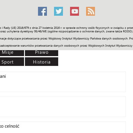
o i Rady (UE) 2016/679 z dnia 27 kwietnia 2016 r. w sprawie ochrony osób fizycznych w związku z 
Świat
Społeczność
Sport
Historia
Galerie
Wideo
ENGLI
oraz uchylenia dyrektywy 95/46/WE (ogólne rozporządzenie o ochronie danych, zwane także RODO).
acje dotyczące przetwarzania przez Wojskowy Instytut Wydawniczy Państwa danych osobowych. Pro
zaakceptowanie warunków przetwarzania danych osobowych przez Wojskowych Instytut Wydawniczy
Misje
Prawo
Sport
Historia
ani
lko celność