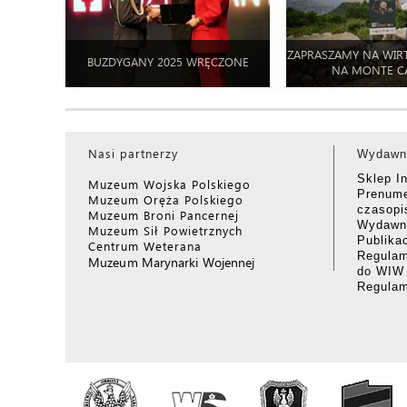
ZAPRASZAMY NA WIR
BUZDYGANY 2025 WRĘCZONE
NA MONTE C
Nasi partnerzy
Wydawn
Sklep I
Muzeum Wojska Polskiego
Prenume
Muzeum Oręża Polskiego
czasop
Muzeum Broni Pancernej
Wydawni
Muzeum Sił Powietrznych
Publika
Centrum Weterana
Regulam
Muzeum Marynarki Wojennej
do WIW
Regula