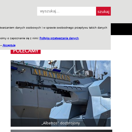
przetwarzaniem danych osobowych i w sprawie swobodnego przepływu takich danych
SH
SKLEP
Jednodniówki
Praca w WIW
simy o zapoznanie się z nimi:
Polityka przetwarzania danych
.
 –
Akceptuję
POLECAMY
„Albatros” dozbrojony