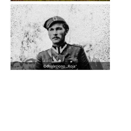
Odnaleziono „Roja”