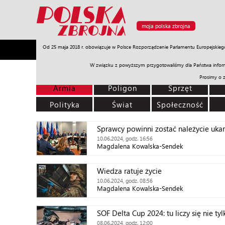
moja polska zbrojna
Od 25 maja 2018 r. obowiązuje w Polsce Rozporządzenie Parlamentu Europejskieg
Armia
Poligon
Sprzęt
Misje
Polityka
Prawo
W związku z powyższym przygotowaliśmy dla Państwa inform
Prosimy o 
Armia
Poligon
Sprzęt
Polityka
Świat
Społeczność
Sprawcy powinni zostać należycie ukar
10.06.2024, godz. 16:56
Magdalena Kowalska-Sendek
Wiedza ratuje życie
10.06.2024, godz. 08:56
Magdalena Kowalska-Sendek
SOF Delta Cup 2024: tu liczy się nie ty
08.06.2024, godz. 12:00