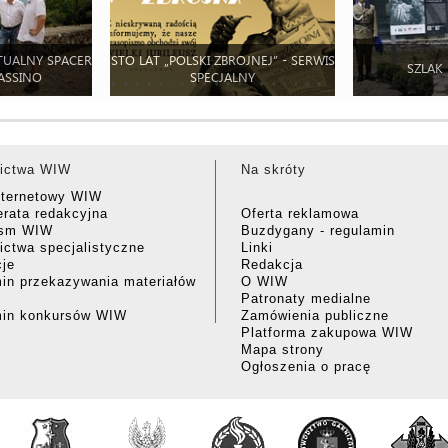
TUALNY SPACER
STO LAT „POLSKI ZBROJNEJ” - SERWIS
SZLAK
ASSINO
SPECJALNY
ictwa WIW
Na skróty
nternetowy WIW
rata redakcyjna
Oferta reklamowa
ism WIW
Buzdygany - regulamin
ctwa specjalistyczne
Linki
cje
Redakcja
in przekazywania materiałów
O WIW
Patronaty medialne
min konkursów WIW
Zamówienia publiczne
Platforma zakupowa WIW
Mapa strony
Ogłoszenia o pracę