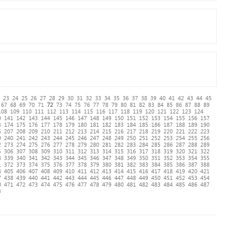
23
24
25
26
27
28
29
30
31
32
33
34
35
36
37
38
39
40
41
42
43
44
45
67
68
69
70
71
72
73
74
75
76
77
78
79
80
81
82
83
84
85
86
87
88
89
108
109
110
111
112
113
114
115
116
117
118
119
120
121
122
123
124
0
141
142
143
144
145
146
147
148
149
150
151
152
153
154
155
156
157
3
174
175
176
177
178
179
180
181
182
183
184
185
186
187
188
189
190
6
207
208
209
210
211
212
213
214
215
216
217
218
219
220
221
222
223
9
240
241
242
243
244
245
246
247
248
249
250
251
252
253
254
255
256
2
273
274
275
276
277
278
279
280
281
282
283
284
285
286
287
288
289
5
306
307
308
309
310
311
312
313
314
315
316
317
318
319
320
321
322
8
339
340
341
342
343
344
345
346
347
348
349
350
351
352
353
354
355
1
372
373
374
375
376
377
378
379
380
381
382
383
384
385
386
387
388
4
405
406
407
408
409
410
411
412
413
414
415
416
417
418
419
420
421
7
438
439
440
441
442
443
444
445
446
447
448
449
450
451
452
453
454
0
471
472
473
474
475
476
477
478
479
480
481
482
483
484
485
486
487
3