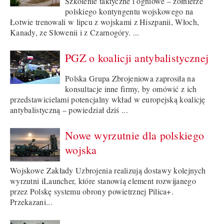
Szkolenie taktyczne i ogniowe – żołnierze
polskiego kontyngentu wojskowego na
Łotwie trenowali w lipcu z wojskami z Hiszpanii, Włoch,
Kanady, ze Słowenii i z Czarnogóry. ...
PGZ o koalicji antybalistycznej
Polska Grupa Zbrojeniowa zaprosiła na
konsultacje inne firmy, by omówić z ich
przedstawicielami potencjalny wkład w europejską koalicję
antybalistyczną – powiedział dziś ...
Nowe wyrzutnie dla polskiego
wojska
Wojskowe Zakłady Uzbrojenia realizują dostawy kolejnych
wyrzutni iLauncher, które stanowią element rozwijanego
przez Polskę systemu obrony powietrznej Pilica+.
Przekazani...