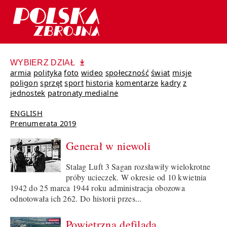
WYBIERZ DZIAŁ
armia
polityka
foto
wideo
społeczność
świat
misje
poligon
sprzęt
sport
historia
komentarze
kadry
z
jednostek
patronaty medialne
ENGLISH
Prenumerata 2019
Generał w niewoli
Stalag Luft 3 Sagan rozsławiły wielokrotne
próby ucieczek. W okresie od 10 kwietnia
1942 do 25 marca 1944 roku administracja obozowa
odnotowała ich 262. Do historii przes...
Powietrzna defilada