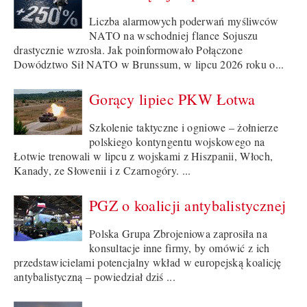
Liczba alarmowych poderwań myśliwców
NATO na wschodniej flance Sojuszu
drastycznie wzrosła. Jak poinformowało Połączone
Dowództwo Sił NATO w Brunssum, w lipcu 2026 roku o...
Gorący lipiec PKW Łotwa
Szkolenie taktyczne i ogniowe – żołnierze
polskiego kontyngentu wojskowego na
Łotwie trenowali w lipcu z wojskami z Hiszpanii, Włoch,
Kanady, ze Słowenii i z Czarnogóry. ...
PGZ o koalicji antybalistycznej
Polska Grupa Zbrojeniowa zaprosiła na
konsultacje inne firmy, by omówić z ich
przedstawicielami potencjalny wkład w europejską koalicję
antybalistyczną – powiedział dziś ...