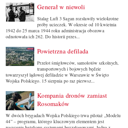
Generał w niewoli
Stalag Luft 3 Sagan rozsławiły wielokrotne
próby ucieczek. W okresie od 10 kwietnia
1942 do 25 marca 1944 roku administracja obozowa
odnotowała ich 262. Do historii przes...
Powietrzna defilada
Przelot śmigłowców, samolotów szkolnych,
transportowych i bojowych będzie
towarzyszył lądowej defiladzie w Warszawie w Święto
Wojska Polskiego. 15 sierpnia po raz pierwsz...
Kompania dronów zamiast
Rosomaków
W dwóch brygadach Wojska Polskiego trwa pilotaż „Modelu
44” – programu, którego kluczowym elementem jest
nasycenie batalionu systemami bezzałogowymi. Jedną z