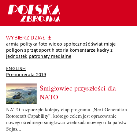
WYBIERZ DZIAŁ
armia
polityka
foto
wideo
społeczność
świat
misje
poligon
sprzęt
sport
historia
komentarze
kadry
z
jednostek
patronaty medialne
ENGLISH
Prenumerata 2019
Śmigłowiec przyszłości dla
NATO
NATO rozpoczęło kolejny etap programu „Next Generation
Rotorcraft Capability”, którego celem jest opracowanie
nowego średniego śmigłowca wielozadaniowego dla państw
Sojus...