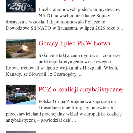
Liczba alarmowych poderwań myśliwców
NATO na wschodniej flance Sojuszu
drastycznie wzrosła. Jak poinformowało Połączone
Dowództwo Sił NATO w Brunssum, w lipcu 2026 roku o...
Gorący lipiec PKW Łotwa
Szkolenie taktyczne i ogniowe – żołnierze
polskiego kontyngentu wojskowego na
Łotwie trenowali w lipcu z wojskami z Hiszpanii, Włoch,
Kanady, ze Słowenii i z Czarnogóry. ...
PGZ o koalicji antybalistycznej
Polska Grupa Zbrojeniowa zaprosiła na
konsultacje inne firmy, by omówić z ich
przedstawicielami potencjalny wkład w europejską koalicję
antybalistyczną – powiedział dziś ...