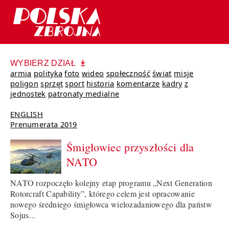
WYBIERZ DZIAŁ
armia
polityka
foto
wideo
społeczność
świat
misje
poligon
sprzęt
sport
historia
komentarze
kadry
z
jednostek
patronaty medialne
ENGLISH
Prenumerata 2019
Śmigłowiec przyszłości dla
NATO
NATO rozpoczęło kolejny etap programu „Next Generation
Rotorcraft Capability”, którego celem jest opracowanie
nowego średniego śmigłowca wielozadaniowego dla państw
Sojus...