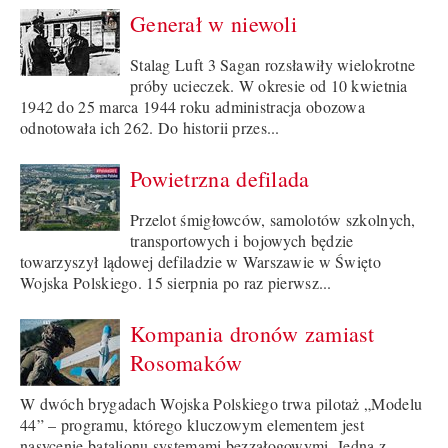
Generał w niewoli
Stalag Luft 3 Sagan rozsławiły wielokrotne
próby ucieczek. W okresie od 10 kwietnia
1942 do 25 marca 1944 roku administracja obozowa
odnotowała ich 262. Do historii przes...
Powietrzna defilada
Przelot śmigłowców, samolotów szkolnych,
transportowych i bojowych będzie
towarzyszył lądowej defiladzie w Warszawie w Święto
Wojska Polskiego. 15 sierpnia po raz pierwsz...
Kompania dronów zamiast
Rosomaków
W dwóch brygadach Wojska Polskiego trwa pilotaż „Modelu
44” – programu, którego kluczowym elementem jest
nasycenie batalionu systemami bezzałogowymi. Jedną z