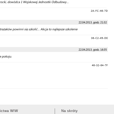
Syrocki, dowódca 1 Wojskowej Jednostki Odbudowy...
2A-FC-46-7D
22.04.2013, godz. 21:32
trażaków powinni się szkolić... Akcja to najlepsze szkolenie
36-C2-49-DE
22.04.2013, godz. 16:35
e pokoju.
46-32-64-7F
ictwa WIW
Na skróty