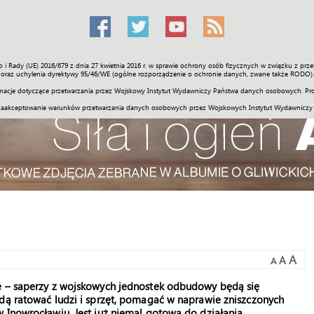
o i Rady (UE) 2016/679 z dnia 27 kwietnia 2016 r. w sprawie ochrony osób fizycznych w związku z 
Świat
Społeczność
Sport
Historia
Galerie
Wideo
ENGLI
oraz uchylenia dyrektywy 95/46/WE (ogólne rozporządzenie o ochronie danych, zwane także RODO).
acje dotyczące przetwarzania przez Wojskowy Instytut Wydawniczy Państwa danych osobowych. Pro
zaakceptowanie warunków przetwarzania danych osobowych przez Wojskowych Instytut Wydawniczy
A
A
A
ne – saperzy z wojskowych jednostek odbudowy będą się
ędą ratować ludzi i sprzęt, pomagać w naprawie zniszczonych
 Inowrocławiu. Jest już niemal gotowa do działania.