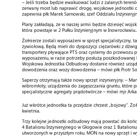
– Jeśli trzeba będzie ewakuować ludzi z zalanych terenó
zerwany most lub naprawić drogę, wojskowe jednostki o
zapewnia płk Marek Sarnowski, szef Oddziału Inżynieryj
Plany zakładają, że w naszej armii będzie dziesięć wo
która powstaje w 2 Pułku Inżynieryjnym w Inowrocławiu… 
Żołnierze zostali wyposażeni w sprzęt specjalistyczny, 
żywiołową. Będą mieli do dyspozycji ciężarówki z dźwi
transportery pływające PTS oraz cysterny do przewozu 
wyposażeniu, w razie potrzeby posłużą poszkodowanej l
Wojskowa Jednostka Odbudowy dostanie również urządzen
dowodzenia oraz wozy dowodzenia – mówi płk Piotr S
Saperzy otrzymają także nowy sprzęt inżynieryjny. – Ma
wibromłoty, urządzenia do zagęszczania gruntu, które p
specjalistyczne agregaty prądotwórcze – mówi mjr Ark
Już wkrótce jednostka ta przejdzie chrzest „bojowy”. Ż
kwietnia.
Trzy kolejne jednostki odbudowy mają powstać do końca 
4 Batalionu Inżynieryjnego w Głogowie oraz 1 Batalio
utworzonych w przyszłym roku. MON na nowy sprzęt i wy