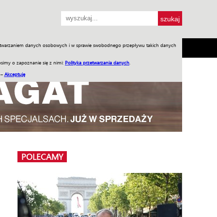
przetwarzaniem danych osobowych i w sprawie swobodnego przepływu takich danych
SH
SKLEP
Jednodniówki
Praca w WIW
simy o zapoznanie się z nimi:
Polityka przetwarzania danych
.
 –
Akceptuję
POLECAMY