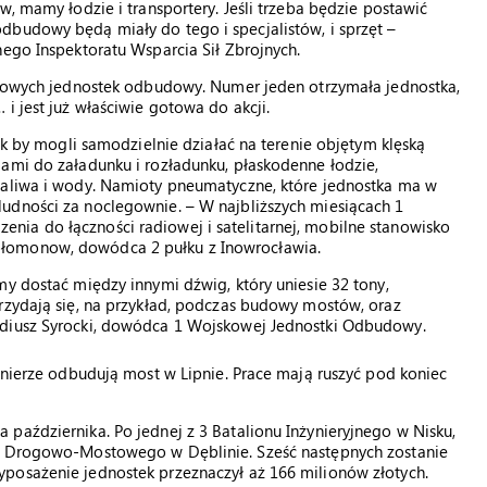
w, mamy łodzie i transportery. Jeśli trzeba będzie postawić
dbudowy będą miały do tego i specjalistów, i sprzęt –
nego Inspektoratu Wsparcia Sił Zbrojnych.
jskowych jednostek odbudowy. Numer jeden otrzymała jednostka,
i jest już właściwie gotowa do akcji.
tak by mogli samodzielnie działać na terenie objętym klęską
gami do załadunku i rozładunku, płaskodenne łodzie,
paliwa i wody. Namioty pneumatyczne, które jednostka ma w
udności za noclegownie. – W najbliższych miesiącach 1
ia do łączności radiowej i satelitarnej, mobilne stanowisko
ołomonow, dowódca 2 pułku z Inowrocławia.
my dostać między innymi dźwig, który uniesie 32 tony,
rzydają się, na przykład, podczas budowy mostów, oraz
adiusz Syrocki, dowódca 1 Wojskowej Jednostki Odbudowy.
ołnierze odbudują most w Lipnie. Prace mają ruszyć pod koniec
października. Po jednej z 3 Batalionu Inżynieryjnego w Nisku,
nu Drogowo-Mostowego w Dęblinie. Sześć następnych zostanie
posażenie jednostek przeznaczył aż 166 milionów złotych.