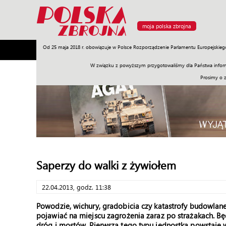
moja polska zbrojna
Od 25 maja 2018 r. obowiązuje w Polsce Rozporządzenie Parlamentu Europejskieg
Armia
Poligon
Sprzęt
Misje
Polityka
Prawo
W związku z powyższym przygotowaliśmy dla Państwa inform
Prosimy o 
Saperzy do walki z żywiołem
22.04.2013, godz. 11:38
Powodzie, wichury, gradobicia czy katastrofy budowla
pojawiać na miejscu zagrożenia zaraz po strażakach. B
dróg i mostów. Pierwsza tego typu jednostka powstaje w