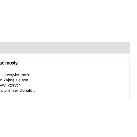
ać mosty
h lat wojsko może
. Zajmą się tym
wy, których
iś premier Donald...