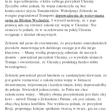
m.in. tego uzbrojenia, o które zabiega prezydent Ukrainy.
Życzyłby sobie jednak, by wojna zakończyła się bez
konieczności użycia Tomahawków. Wołodymyr Zełenski na
wstępie pogratulował Trumpowi
doprowadzenia do wstrzymania
ognia na Bliskim Wschodzie
. I wyraził nadzieję, że z jego
pomocą uda się również zakończyć wojnę w Ukrainie. Nie
oznacza to jednak, że w oczekiwaniu na pokój Ukraina
rezygnuje z działań ofensywnych.
Zełenski dał jasno do zrozumienia, że pozyskanie amerykańskich
pocisków manewrujących dalekiego zasięgu jest dla niego
kluczowe. – Mamy wielką propozycję odnośnie do naszych
dronów – powiedział prezydent Ukrainy, co wywołało uśmiech
Trumpa i stwierdzenie, że Ukraińcy produkują bardzo dobre
bezzałogowce.
Zełenski powiedział przed lunchem za zamkniętymi drzwiami, że
jest gotów rozmawiać o zakończeniu wojny w formacie
dwustronnym, trójstronnym i każdym innym, który doprowadziłby
do pokoju. Stwierdził jednocześnie, że Putin nie chce
zakończenia wojny. – Między oboma prezydentami jest dużo złej
krwi – mówił Trump o Zełenskim i Putinie, ale jest zdania, że
obaj chcą końca konfliktu. Nie wyklucza jednak, że prezydent
Rosji, proponując kolejne spotkanie twarzą w twarz, gra na czas.