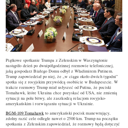
Piątkowe spotkanie Trumpa z Zełenskim w Waszyngtonie
nastąpiło dzień po dwuipółgodzinnej rozmowie telefonicznej,
jaką gospodarz Białego Domu odbył z Władimirem Putinem.
Trump zapowiedział po niej, że „w ciągu około dwóch tygodni”
spotka się z rosyjskim przywódcą osobiście w Budapeszcie. W
trakcie rozmowy Trump miał usłyszeć od Putina, że pociski
Tomahawk, które Ukraina chce pozyskać od USA, nie zmienią
sytuacji na polu bitwy, ale zaszkodzą relacjom rosyjsko-
amerykańskim i rozwiązaniu sytuacji w Ukrainie.
BGM-109 Tomahawk
to amerykański pocisk manewrujący,
zdolny razić cele odległe nawet o 2500 km. Trump na początku
spotkania z Zełenskim zapowiedział, że rozmowy będą dotyczyć