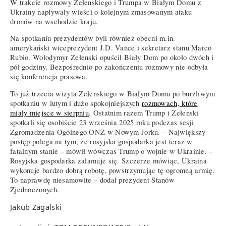
W trakcie rozmowy Zełenskiego i Trumpa w Białym Domu z
Ukrainy napływały wieści o kolejnym zmasowanym ataku
dronów na wschodzie kraju.
Na spotkaniu prezydentów byli również obecni m.in.
amerykański wiceprezydent J.D. Vance i sekretarz stanu Marco
Rubio. Wołodymyr Zełenski opuścił Biały Dom po około dwóch i
pół godziny. Bezpośrednio po zakończeniu rozmowy nie odbyła
się konferencja prasowa.
To już trzecia wizyta Zełenskiego w Białym Domu po burzliwym
spotkaniu w lutym i dużo spokojniejszych
rozmowach, które
miały miejsce w sierpniu
. Ostatnim razem Trump i Zełenski
spotkali się osobiście 23 września 2025 roku podczas sesji
Zgromadzenia Ogólnego ONZ w Nowym Jorku. – Największy
postęp polega na tym, że rosyjska gospodarka jest teraz w
fatalnym stanie – mówił wówczas Trump o wojnie w Ukrainie. –
Rosyjska gospodarka załamuje się. Szczerze mówiąc, Ukraina
wykonuje bardzo dobrą robotę, powstrzymując tę ogromną armię.
To naprawdę niesamowite – dodał prezydent Stanów
Zjednoczonych.
Jakub Zagalski