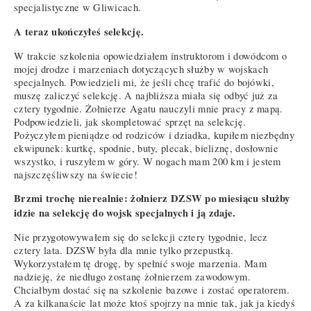
specjalistyczne w Gliwicach.
A teraz ukończyłeś selekcję.
W trakcie szkolenia opowiedziałem instruktorom i dowódcom o
mojej drodze i marzeniach dotyczących służby w wojskach
specjalnych. Powiedzieli mi, że jeśli chcę trafić do bojówki,
muszę zaliczyć selekcję. A najbliższa miała się odbyć już za
cztery tygodnie. Żołnierze Agatu nauczyli mnie pracy z mapą.
Podpowiedzieli, jak skompletować sprzęt na selekcję.
Pożyczyłem pieniądze od rodziców i dziadka, kupiłem niezbędny
ekwipunek: kurtkę, spodnie, buty, plecak, bieliznę, dosłownie
wszystko, i ruszyłem w góry. W nogach mam 200 km i jestem
najszczęśliwszy na świecie!
Brzmi trochę nierealnie: żołnierz DZSW po miesiącu służby
idzie na selekcję do wojsk specjalnych i ją zdaje.
Nie przygotowywałem się do selekcji cztery tygodnie, lecz
cztery lata. DZSW była dla mnie tylko przepustką.
Wykorzystałem tę drogę, by spełnić swoje marzenia. Mam
nadzieję, że niedługo zostanę żołnierzem zawodowym.
Chciałbym dostać się na szkolenie bazowe i zostać operatorem.
A za kilkanaście lat może ktoś spojrzy na mnie tak, jak ja kiedyś