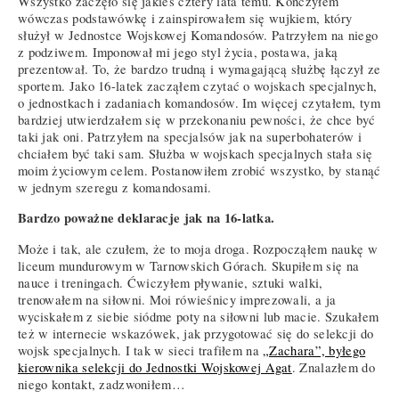
Wszystko zaczęło się jakieś cztery lata temu. Kończyłem
wówczas podstawówkę i zainspirowałem się wujkiem, który
służył w Jednostce Wojskowej Komandosów. Patrzyłem na niego
z podziwem. Imponował mi jego styl życia, postawa, jaką
prezentował. To, że bardzo trudną i wymagającą służbę łączył ze
sportem. Jako 16-latek zacząłem czytać o wojskach specjalnych,
o jednostkach i zadaniach komandosów. Im więcej czytałem, tym
bardziej utwierdzałem się w przekonaniu pewności, że chce być
taki jak oni. Patrzyłem na specjalsów jak na superbohaterów i
chciałem być taki sam. Służba w wojskach specjalnych stała się
moim życiowym celem. Postanowiłem zrobić wszystko, by stanąć
w jednym szeregu z komandosami.
Bardzo poważne deklaracje jak na 16-latka.
Może i tak, ale czułem, że to moja droga. Rozpocząłem naukę w
liceum mundurowym w Tarnowskich Górach. Skupiłem się na
nauce i treningach. Ćwiczyłem pływanie, sztuki walki,
trenowałem na siłowni. Moi rówieśnicy imprezowali, a ja
wyciskałem z siebie siódme poty na siłowni lub macie. Szukałem
też w internecie wskazówek, jak przygotować się do selekcji do
wojsk specjalnych. I tak w sieci trafiłem na
„Zachara”, byłego
kierownika selekcji do Jednostki Wojskowej Agat
. Znalazłem do
niego kontakt, zadzwoniłem…