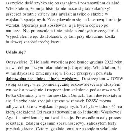
szczęście dość szybko się otrząsnąłem i postanowiłem działać.
Wiedziałem, że moja historia nie może się tak zakończyć,
przecież ostatnie cztery lata myślałem tylko o służbie w
wojskach specjalnych. Zdecydowałem się na laserową korekcję
wzroku. Operacja jest kosztowna, a ja byłem dopiero po
maturze. Nie pracowałem i nie miałem żadnych oszczędności.
Wyjechałem więc do Holandii, by tam przy układaniu kostki
brukowej zarobić trochę kasy.
Udało się?
Oczywiście. Z Holandii wróciłem pod koniec grudnia 2022 roku,
a dwa dni po nowym roku miałem już operację. Wiedziałem, że
w międzyczasie zmieniły się w Polsce przepisy i powstała
dobrowolna zasadnicza służba wojskowa
. Dostrzegłem w DZSW
swoją szansę, więc po miesięcznej rekonwalescencji złożyłem
wniosek o powołanie i rozpocząłem szkolenie podstawowe w 5
Pułku Chemicznym w Tarnowskich Górach. Tam dowiedziałem
się, że szkolenie specjalistyczne w ramach DZSW można
odbywać także w wojskach specjalnych. To była wiadomość, na
którą czekałem! Od razu zadzwoniłem do Jednostki Wojskowej
Agat i umówiłem się na kwalifikację. Przeszedłem cały proces
rekrutacji, zdałem egzamin sprawnościowy, zaliczyłem testy
psychologiczne. Cztery tygodnie temu rozpocząłem szkolenie