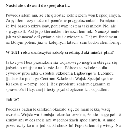
Nastolatek dzwoni do specjalsa i…
Powiedziałem mu, że chcę zostać żołnierzem wojsk specjalnych.
Zapytałem, czy może mi pomóc w przygotowaniach. Pamiętam,
że był bardzo zdziwiony, ponieważ jestem taki młody. No, ale
się zgodził. Pod jego kierunkiem trenowałem rok. Nauczył mnie,
jak zaplanować odżywianie się i ćwiczenia. Dał mi fundament,
na którym potem, już w kolejnych latach, sam budowałem formę.
W 2021 roku ukończyłeś szkołę średnią. Jaki miałeś plan?
Jako cywil bez przeszkolenia wojskowego mogłem ubiegać się
jedynie o miejsce na kursie Jata. Półroczne szkolenie dla
cywilów prowadzi
Ośrodek Szkolenia Lądowego w Lublińcu
[jednostka podlega Centrum Szkolenia Wojsk Specjalnych w
Krakowie – przyp. red.]. Bez problemu zdałem egzamin ze
sprawności fizycznej i testy psychologiczne i… odpadłem.
Jak to?
Podczas badań lekarskich okazało się, że mam lekką wadę
wzroku. Wojskowa komisja lekarska orzekła, że nie mogę pełnić
służby ani w desancie ani w jednostkach specjalnych. A mnie
przecież tylko o te jednostki chodziło! Popłakałem się wtedy. Na