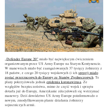
„Defender Europe 20”
miało być największym ćwiczeniem
organizowanym przez US Army Europe na Starym Kontynencie.
W manewrach miało być zaangażowanych 37 tysięcy żołnierzy z
18 państw, z czego 20 tysięcy wojskowych (i ich
sprzęt) miało
zostać przerzuconych do Europy ze Stanów Zjednoczonych
. Te
plany pokrzyżowała jednak
epidemia koronawirusa
. Ze
względów bezpieczeństwa, mimo że część wojsk i sprzętu
dotarła już do Europy, Amerykanie zdecydowali się wstrzymać
manewry. Dziś dowództwo US Army Europe poinformowało o
nowym, zmodyfikowanym planie działania żołnierzy
sojuszniczych armii.