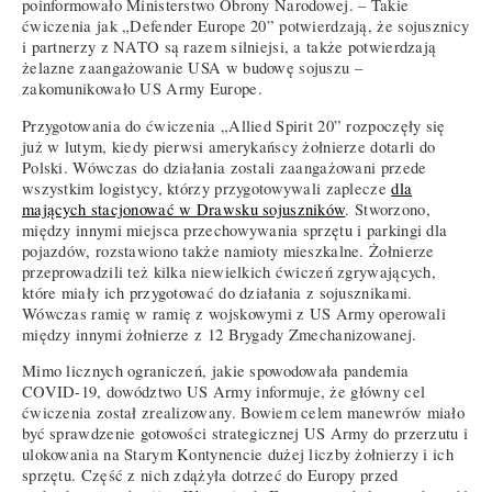
poinformowało Ministerstwo Obrony Narodowej. – Takie
ćwiczenia jak „Defender Europe 20” potwierdzają, że sojusznicy
i partnerzy z NATO są razem silniejsi, a także potwierdzają
żelazne zaangażowanie USA w budowę sojuszu –
zakomunikowało US Army Europe.
Przygotowania do ćwiczenia „Allied Spirit 20” rozpoczęły się
już w lutym, kiedy pierwsi amerykańscy żołnierze dotarli do
Polski. Wówczas do działania zostali zaangażowani przede
wszystkim logistycy, którzy przygotowywali zaplecze
dla
mających stacjonować w Drawsku sojuszników
. Stworzono,
między innymi miejsca przechowywania sprzętu i parkingi dla
pojazdów, rozstawiono także namioty mieszkalne. Żołnierze
przeprowadzili też kilka niewielkich ćwiczeń zgrywających,
które miały ich przygotować do działania z sojusznikami.
Wówczas ramię w ramię z wojskowymi z US Army operowali
między innymi żołnierze z 12 Brygady Zmechanizowanej.
Mimo licznych ograniczeń, jakie spowodowała pandemia
COVID-19, dowództwo US Army informuje, że główny cel
ćwiczenia został zrealizowany. Bowiem celem manewrów miało
być sprawdzenie gotowości strategicznej US Army do przerzutu i
ulokowania na Starym Kontynencie dużej liczby żołnierzy i ich
sprzętu. Część z nich zdążyła dotrzeć do Europy przed