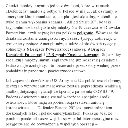
Chodzi między innymi o jedno z ćwiczeń, które w ramach
„Defendera” miało się odbyć w Polsce w maju. Jak czytamy w
amerykańskim komunikacie, ten plan jest aktualny, zmienił się
tylko termin wykonania zadania. „Allied Spirit’20”, bo taki
kryptonim nosi, odbędzie się między 5 a 19 czerwca w Drawsku
Pomorskim, czyli największym polskim
poligonie
. Wówczas do
działania zostanie zaangażowanych sześć tysięcy żołnierzy, w
tym cztery tysiące Amerykanów, a także około dwóch tysięcy
żołnierzy z
6 Brygady Powietrznodesantowej
,
9 Brygady
Kawalerii Pancernej
i
12 Brygady Zmechanizowanej
. Sojusznicy
zrealizują między innymi zaplanowane już wcześniej działania.
Jedno z najważniejszych to forsowanie przeszkody wodnej przez
pododdziały pancerne i powietrznodesantowe.
Jak zapewnia dowództwo US Army, a także polski resort obrony,
decyzja o wznowieniu manewrów została poprzedzona wnikliwą
analizą dotyczącą sytuacji związaną z pandemią COVID-19.
Podczas ćwiczenia mają zostać wdrożone specjalne środki
ostrożności, które mają zapobiec rozprzestrzenianiu się
koronawirusa. – „Defender Europe 20” jest potwierdzeniem
doskonałych relacji polsko-amerykańskich. Pokazuje też, że
pomimo pandemii nasze wojska są w pełni interoperacyjne oraz
przygotowane do prowadzenia wspólnych operacji –