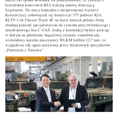
koreańskim koncernem KIA kolejną umowę dotyczącą
Legwanów. Na mocy kontraktu o nieujawnionej wartości
Koreańczycy zobowiązali się dostarczyć 375 podwozi KIA
KLTV Cab Chassis Truck 4P, na bazie których polskie firmy
zbudują pojazdy specjalistyczne do systemu przeciwlotniczego i
antydronowego San C-UAS. Jedną z konstrukcji będzie pick-up,
w którym na platformie bagażowej zostanie zamontowany
wielolufowy karabin maszynowy WLKM kalibru 12,7 mm, ze
względu na siłę ognia nazywany przez branżowych specjalistów
„Potworem z Tarnowa”.