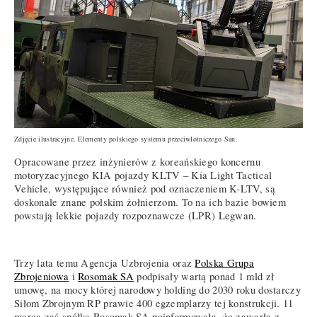
Zdjęcie ilustracyjne. Elementy polskiego systemu przeciwlotniczego San.
Opracowane przez inżynierów z koreańskiego koncernu
motoryzacyjnego KIA pojazdy KLTV – Kia Light Tactical
Vehicle, występujące również pod oznaczeniem K-LTV, są
doskonale znane polskim żołnierzom. To na ich bazie bowiem
powstają lekkie pojazdy rozpoznawcze (LPR) Legwan.
Trzy lata temu Agencja Uzbrojenia oraz
Polska Grupa
Zbrojeniowa
i
Rosomak SA
podpisały wartą ponad 1 mld zł
umowę, na mocy której narodowy holding do 2030 roku dostarczy
Siłom Zbrojnym RP prawie 400 egzemplarzy tej konstrukcji. 11
marca zaś spółka Rosomak SA poinformowała, że zawarła z