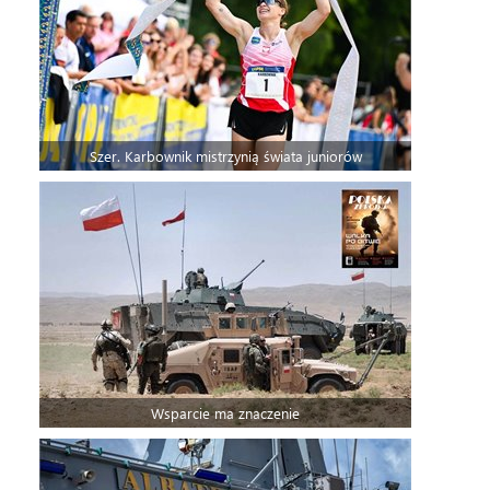
Szer. Karbownik mistrzynią świata juniorów
Wsparcie ma znaczenie