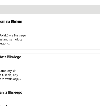
om na Bliskim
olaków z Bliskiego
ystano samoloty
ego –...
w z Bliskiego
amoloty sił
z Okęcia, aby
 z ewakuacją...
ni z Bliskiego