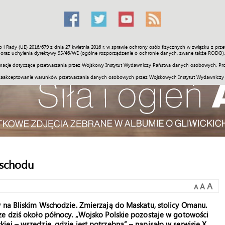
o i Rady (UE) 2016/679 z dnia 27 kwietnia 2016 r. w sprawie ochrony osób fizycznych w związku z 
Świat
Społeczność
Sport
Historia
Galerie
Wideo
ENGLI
oraz uchylenia dyrektywy 95/46/WE (ogólne rozporządzenie o ochronie danych, zwane także RODO).
acje dotyczące przetwarzania przez Wojskowy Instytut Wydawniczy Państwa danych osobowych. Pro
zaakceptowanie warunków przetwarzania danych osobowych przez Wojskowych Instytut Wydawniczy
Wschodu
A
A
A
w na Bliskim Wschodzie. Zmierzają do Maskatu, stolicy Omanu.
ze dziś około północy. „Wojsko Polskie pozostaje w gotowości
ej – wszędzie, gdzie jest potrzebna” – napisało w serwisie X