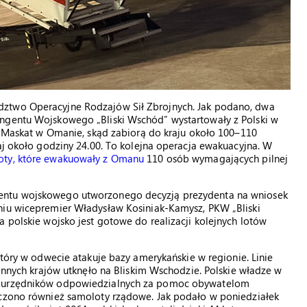
dztwo Operacyjne Rodzajów Sił Zbrojnych. Jak podano, dwa
yngentu Wojskowego „Bliski Wschód” wystartowały z Polski w
st Maskat w Omanie, skąd zabiorą do kraju około 100–110
iaj około godziny 24.00. To kolejna operacja ewakuacyjna. W
ty, które ewakuowały z Omanu
110 osób wymagających pilnej
entu wojskowego utworzonego decyzją prezydenta na wniosek
niu wicepremier Władysław Kosiniak-Kamysz, PKW „Bliski
 polskie wojsko jest gotowe do realizacji kolejnych lotów
który w odwecie atakuje bazy amerykańskie w regionie. Linie
 innych krajów utknęło na Bliskim Wschodzie. Polskie władze w
az urzędników odpowiedzialnych za pomoc obywatelom
ączono również samoloty rządowe. Jak podało w poniedziałek