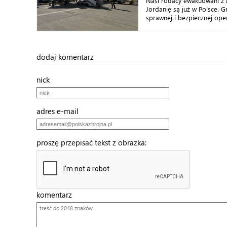
Nasi rodacy ewakuowani z I
Jordanię są już w Polsce. G
sprawnej i bezpiecznej opera
dodaj komentarz
nick
adres e-mail
proszę przepisać tekst z obrazka:
komentarz