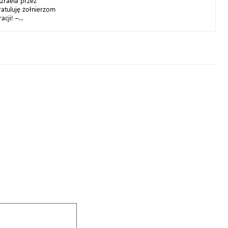
zraela przez
ratuluję żołnierzom
cji! –...