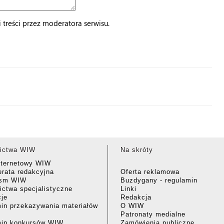
treści przez moderatora serwisu.
ictwa WIW
Na skróty
nternetowy WIW
rata redakcyjna
Oferta reklamowa
ism WIW
Buzdygany - regulamin
ctwa specjalistyczne
Linki
cje
Redakcja
in przekazywania materiałów
O WIW
Patronaty medialne
min konkursów WIW
Zamówienia publiczne