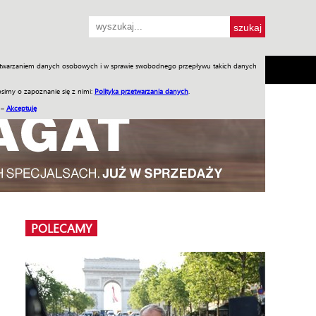
przetwarzaniem danych osobowych i w sprawie swobodnego przepływu takich danych
SH
SKLEP
Jednodniówki
Praca w WIW
simy o zapoznanie się z nimi:
Polityka przetwarzania danych
.
 –
Akceptuję
POLECAMY