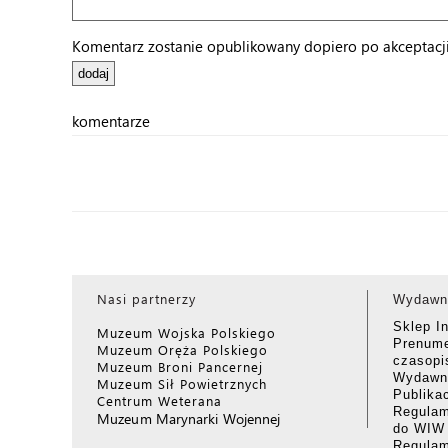
Komentarz zostanie opublikowany dopiero po akceptacji 
komentarze
Nasi partnerzy
Wydawn
Sklep I
Muzeum Wojska Polskiego
Prenume
Muzeum Oręża Polskiego
czasop
Muzeum Broni Pancernej
Wydawni
Muzeum Sił Powietrznych
Publika
Centrum Weterana
Regulam
Muzeum Marynarki Wojennej
do WIW
Regula