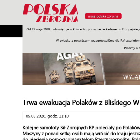
moja polska zbrojna
Od 25 maja 2018 r. obowiązuje w Polsce Rozporządzenie Parlamentu Europejskieg
Armia
Poligon
Sprzęt
Misje
Polityka
Prawo
W związku z powyższym przygotowaliśmy dla Państwa inform
Prosimy o 
Trwa ewakuacja Polaków z Bliskiego 
09.03.2026, godz. 11:10
Kolejne samoloty Sił Zbrojnych RP poleciały po Polakó
Maszyny z ponad setką osób mają wrócić do kraju jeszc
do niesienia pomocy obywatelom Rzeczypospolitej Polski