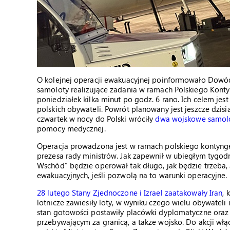
O kolejnej operacji ewakuacyjnej poinformowało Dowó
samoloty realizujące zadania w ramach Polskiego Kont
poniedziałek kilka minut po godz. 6 rano. Ich celem je
polskich obywateli. Powrót planowany jest jeszcze dzis
czwartek w nocy do Polski wróciły
dwa wojskowe samolo
pomocy medycznej.
Operacja prowadzona jest w ramach polskiego kontyng
prezesa rady ministrów. Jak zapewnił w ubiegłym tygod
Wschód” będzie operował tak długo, jak będzie trzeba, a
ewakuacyjnych, jeśli pozwolą na to warunki operacyjne.
28 lutego Stany Zjednoczone i Izrael zaatakowały Iran
, 
lotnicze zawiesiły loty, w wyniku czego wielu obywateli
stan gotowości postawiły placówki dyplomatyczne or
przebywającym za granicą, a także wojsko. Do akcji wł