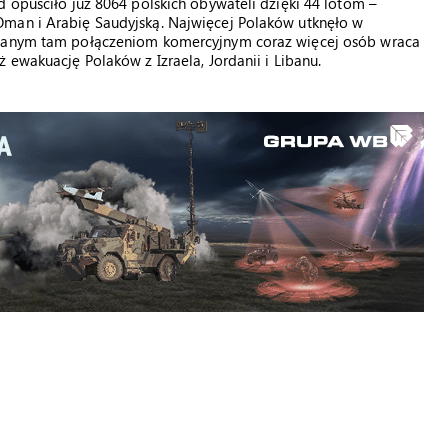
d opuściło już 8064 polskich obywateli dzięki 44 lotom –
Oman i Arabię Saudyjską. Najwięcej Polaków utknęło w
racanym tam połączeniom komercyjnym coraz więcej osób wraca
 ewakuację Polaków z Izraela, Jordanii i Libanu.