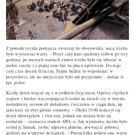
Z powodu ryzyka podejścia zwierząt do obozowiska, nocą trzeba
było wystawiać warty. – Przez cały kurs spaliśmy ledwie po trzy
godziny, po nocnych wartach znowu trzeba było się ubierać w
mokre ciuchy i o piątej rano być na placu apelowym. Do tego
cały czas docisk fizyczny. Fajnie będzie to wspominać w
przyszłości, ale na miejscu nie było tak przyjemnie – dodaje st.
kpr. pchor.
Każdy dzień wiązał się z wysiłkiem fizycznym. Oprócz ciężkich
zapraw i bardzo wyczerpujących zadań na torach czy w terenie,
instruktorzy serwowali dodatkowe ćwiczenia w ciągu dnia, np.
jako kary za zbyt głośne rozmowy. – Około 19.00 kończył się
dzień obowiązków i ćwiczeń, jednak nie można było się
rozluźnić – zaznacza student AWL-u. Jak wymienia, trzeba było
rozłożyć hamak, zrobić odprawę plutonu, poświęcić półtorej
godziny na wyprawę do kąpieli. – Potem kilka godzin snu, warta