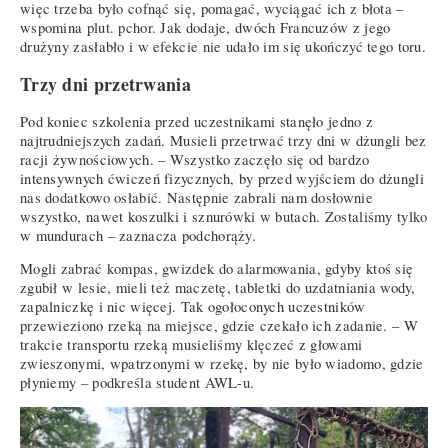
więc trzeba było cofnąć się, pomagać, wyciągać ich z błota –
wspomina plut. pchor. Jak dodaje, dwóch Francuzów z jego
drużyny zasłabło i w efekcie nie udało im się ukończyć tego toru.
Trzy dni przetrwania
Pod koniec szkolenia przed uczestnikami stanęło jedno z
najtrudniejszych zadań. Musieli przetrwać trzy dni w dżungli bez
racji żywnościowych. – Wszystko zaczęło się od bardzo
intensywnych ćwiczeń fizycznych, by przed wyjściem do dżungli
nas dodatkowo osłabić. Następnie zabrali nam dosłownie
wszystko, nawet koszulki i sznurówki w butach. Zostaliśmy tylko
w mundurach – zaznacza podchorąży.
Mogli zabrać kompas, gwizdek do alarmowania, gdyby ktoś się
zgubił w lesie, mieli też maczetę, tabletki do uzdatniania wody,
zapalniczkę i nic więcej. Tak ogołoconych uczestników
przewieziono rzeką na miejsce, gdzie czekało ich zadanie. – W
trakcie transportu rzeką musieliśmy klęczeć z głowami
zwieszonymi, wpatrzonymi w rzekę, by nie było wiadomo, gdzie
płyniemy – podkreśla student AWL-u.