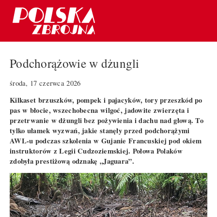
Podchorążowie w dżungli
środa, 17 czerwca 2026
Kilkaset brzuszków, pompek i pajacyków, tory przeszkód po
pas w błocie, wszechobecna wilgoć, jadowite zwierzęta i
przetrwanie w dżungli bez pożywienia i dachu nad głową. To
tylko ułamek wyzwań, jakie stanęły przed podchorążymi
AWL-u podczas szkolenia w Gujanie Francuskiej pod okiem
instruktorów z Legii Cudzoziemskiej. Połowa Polaków
zdobyła prestiżową odznakę „Jaguara”.