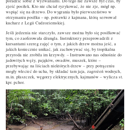
poradzić sobie z wyzwaniami. Do tego nie zawsze był czas, by
zjeść posiłek. Kto nie chciał ryzykować, że nie zje, mógł np.
wspiąć się na drzewo. Do wygrania było pierwszeństwo w
otrzymaniu posiłku – np. potrawki z kajmana, którą serwował
kucharz z Legii Cudzoziemskiej.
Jeśli jedzenia nie starczyło, zawsze można było się posiłkować
tym, co zaoferowała dżungla. Instruktorzy przeprowadzili z
kursantami szereg zajęć o tym, z jakich drzew można jeść, a
jakich koniecznie unikać, jak zachowywać się, by tropikalna
przyroda nie zrobiła im krzywdy. – Instruowano nas odnośnie do
jadowitych węży, pająków, owadów, muszek, które –
przebywając na liściach niektórych drzew – przy potrąceniu
mogły wlecieć do ucha, by składać tam jaja, zagrożeń wodnych,
m.in. płaszczek, węgorzy elektrycznych, kajmanów – wylicza st.
kpr. pchor.