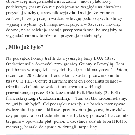
obserwację innego modelu nauczania – mówi plutonowy
podchorąży (nazwiska nie podajemy ze względu na charakter
przyszłej służby), uczestnik wyjazdu. Dodaje, że Francuzi
zastrzegli, żeby przeprowadzić selekcję podchorążych, którzy
wyjadą i wybrać tych najsprawniejszych. – Szczerze mówiąc
dobrze, że ta selekcja została przeprowadzona, bo mogłoby to
wyglądać naprawdę różnie – przyznaje podchorąży.
„Miło już było”
Na początek Polacy trafili do wysuniętej bazy BOA (Base
Opérationnelle Avancée) przy granicy Gujany z Brazylią. Tam
podchorążowie spędzili trzy dni, by się zaaklimatyzować. Potem,
razem ze 120 kadetami francuskimi, zostali przewiezieni do
bazy C.E.F.E. (Centre d'Entraînement en Forêt Équatoriale) –
ośrodka szkolenia w walce i przetrwaniu w dżungli
prowadzonego przez 3 Cudzoziemski Pułk Piechoty (3e REI)
francuskiej
Legii Cudzoziemskiej
. – Tam szybko zrozumieliśmy,
że „miło już było”. Od początku zaczęły się bardzo intensywne
ćwiczenia fizyczne – kilkaset powtórzeń pajacyków, brzuszków
czy pompek, a po obozie nie można było się poruszać inaczej niż
biegiem – opowiada plut. pchor. Uczestnicy dostali broń HK416,
maczetę, hamaki do spania w dżungli, tarp i liny.