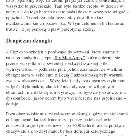
czas. Spaliśmy więc na ziemi, przykryci częścią konstrukcji, a
wszystko to przeciekało. Tam było bardzo ciepło, w dzień i w
nocy, ale do tego bardzo często padał deszcz, wszędzie wilgoć –
opowiada. Trzeciego dnia uczestnicy dostali rozkaz
ewakuowania się z obozowiska. W tym celu musieli zbudować
tratwę i z jej pomocą wpław przepłynąć rzekę.
Drapieżna dżungla
– Ciężko to szkolenie porównać do wyzwań, które znamy z
naszego podwórka, typu
„Six Men Army”
, które opierają się
przede wszystkim na świetnej kondycji fizycznej, sile,
wytrzymałości – podkreśla plut. pchor. Zaznacza, że wielkim
obciążeniem w szkoleniu z Legią Cudzoziemską były warunki
życia w obozowisku. – Wszędzie i cały czas towarzyszyła nam
wilgoć. Było mokro, chodziliśmy cały czas w wilgotnych
ubraniach, nie dało się ich wysuszyć. To było cały czas życie w
dyskomforcie, jakby celem było wycieńczenie nas psychiczne –
dodaje.
Poza obozowiskiem survivalowym w dżungli, gdzie musieli sami
coś upolować, kadeci francuscy i polscy podchorążowie
dostawali racje żywnościowe – po 3600 kalorii, ale w praktyce
okazywało się to zbyt mało, by bez deficytu kalorycznego