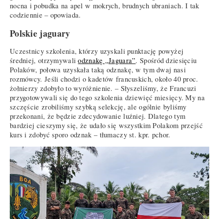
nocna i pobudka na apel w mokrych, brudnych ubraniach. I tak
codziennie – opowiada.
Polskie jaguary
Uczestnicy szkolenia, którzy uzyskali punktację powyżej
średniej, otrzymywali
odznakę „Jaguara”
. Spośród dziesięciu
Polaków, połowa uzyskała taką odznakę, w tym dwaj nasi
rozmówcy. Jeśli chodzi o kadetów francuskich, około 40 proc.
żołnierzy zdobyło to wyróżnienie. – Słyszeliśmy, że Francuzi
przygotowywali się do tego szkolenia dziewięć miesięcy. My na
szczęście zrobiliśmy szybką selekcję, ale ogólnie byliśmy
przekonani, że będzie zdecydowanie luźniej. Dlatego tym
bardziej cieszymy się, że udało się wszystkim Polakom przejść
kurs i zdobyć sporo odznak – tłumaczy st. kpr. pchor.