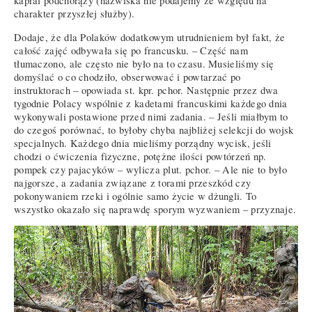
kapral podchorąży (nazwiska nie podajemy ze względu na
charakter przyszłej służby).
Dodaje, że dla Polaków dodatkowym utrudnieniem był fakt, że
całość zajęć odbywała się po francusku. – Część nam
tłumaczono, ale często nie było na to czasu. Musieliśmy się
domyślać o co chodziło, obserwować i powtarzać po
instruktorach – opowiada st. kpr. pchor. Następnie przez dwa
tygodnie Polacy wspólnie z kadetami francuskimi każdego dnia
wykonywali postawione przed nimi zadania. – Jeśli miałbym to
do czegoś porównać, to byłoby chyba najbliżej selekcji do wojsk
specjalnych. Każdego dnia mieliśmy porządny wycisk, jeśli
chodzi o ćwiczenia fizyczne, potężne ilości powtórzeń np.
pompek czy pajacyków – wylicza plut. pchor. – Ale nie to było
najgorsze, a zadania związane z torami przeszkód czy
pokonywaniem rzeki i ogólnie samo życie w dżungli. To
wszystko okazało się naprawdę sporym wyzwaniem – przyznaje.