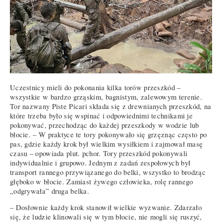
Uczestnicy mieli do pokonania kilka torów przeszkód –
wszystkie w bardzo grząskim, bagnistym, zalewowym terenie.
Tor nazwany Piste Picari składa się z drewnianych przeszkód, na
które trzeba było się wspinać i odpowiednimi technikami je
pokonywać, przechodząc do każdej przeszkody w wodzie lub
błocie. – W praktyce te tory pokonywało się grzęznąc często po
pas, gdzie każdy krok był wielkim wysiłkiem i zajmował masę
czasu – opowiada plut. pchor. Tory przeszkód pokonywali
indywidualnie i grupowo. Jednym z zadań zespołowych był
transport rannego przywiązanego do belki, wszystko to brodząc
głęboko w błocie. Zamiast żywego człowieka, rolę rannego
„odgrywała” druga belka.
– Dosłownie każdy krok stanowił wielkie wyzwanie. Zdarzało
się, że ludzie klinowali się w tym błocie, nie mogli się ruszyć,