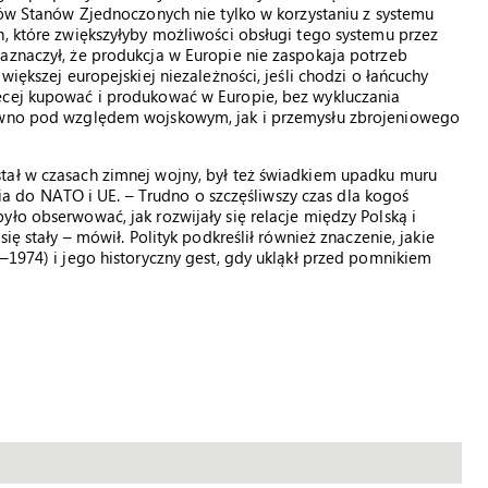
erów Stanów Zjednoczonych nie tylko w korzystaniu z systemu
h, które zwiększyłyby możliwości obsługi tego systemu przez
aznaczył, że produkcja w Europie nie zaspokaja potrzeb
większej europejskiej niezależności, jeśli chodzi o łańcuchy
ęcej kupować i produkować w Europie, bez wykluczania
równo pod względem wojskowym, jak i przemysłu zbrojeniowego
tał w czasach zimnej wojny, był też świadkiem upadku muru
ścia do NATO i UE. – Trudno o szczęśliwszy czas dla kogoś
ło obserwować, jak rozwijały się relacje między Polską i
ię stały – mówił. Polityk podkreślił również znaczenie, jakie
–1974) i jego historyczny gest, gdy ukląkł przed pomnikiem