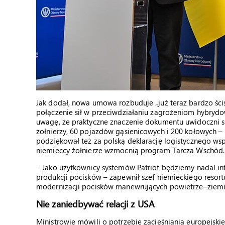
Jak dodał, nowa umowa rozbuduje „już teraz bardzo ści
połączenie sił w przeciwdziałaniu zagrożeniom hybrydow
uwagę, że praktyczne znaczenie dokumentu uwidoczni s
żołnierzy, 60 pojazdów gąsienicowych i 200 kołowych – b
podziękował też za polską deklarację logistycznego wsp
niemieccy żołnierze wzmocnią program Tarcza Wschód
– Jako użytkownicy systemów Patriot będziemy nadal i
produkcji pocisków – zapewnił szef niemieckiego resor
modernizacji pocisków manewrujących powietrze–ziemia
Nie zaniedbywać relacji z USA
Ministrowie mówili o potrzebie zacieśniania europejsk