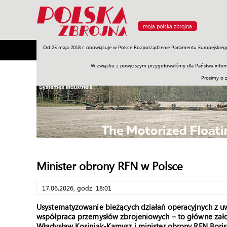
moja polska zbrojna
Od 25 maja 2018 r. obowiązuje w Polsce Rozporządzenie Parlamentu Europejskieg
Armia
Poligon
Sprzęt
Misje
Polityka
Prawo
W związku z powyższym przygotowaliśmy dla Państwa inform
Prosimy o 
Minister obrony RFN w Polsce
17.06.2026, godz. 18:01
Usystematyzowanie bieżących działań operacyjnych z uw
współpraca przemysłów zbrojeniowych – to główne zał
Władysław Kosiniak-Kamysz i minister obrony RFN Bori