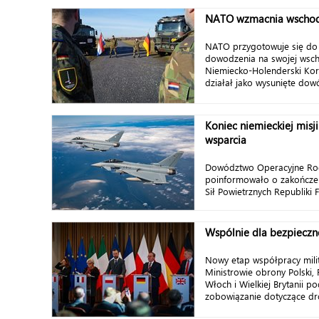
NATO wzmacnia wschodn
NATO przygotowuje się do 
dowodzenia na swojej wscho
Niemiecko-Holenderski Kor
działał jako wysunięte dow
Koniec niemieckiej misj
wsparcia
Dowództwo Operacyjne Rod
poinformowało o zakończen
Sił Powietrznych Republiki F
Wspólnie dla bezpieczn
Nowy etap współpracy milit
Ministrowie obrony Polski, F
Włoch i Wielkiej Brytanii p
zobowiązanie dotyczące dro