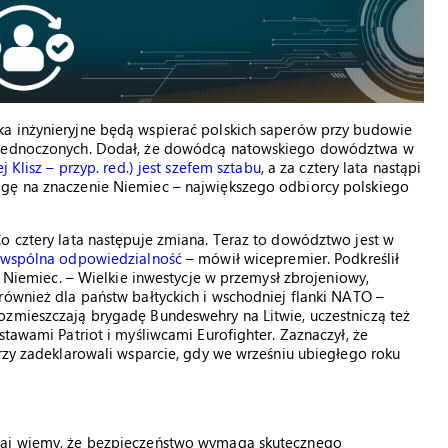
ka inżynieryjne będą wspierać polskich saperów przy budowie
 Zjednoczonych. Dodał, że dowódcą natowskiego dowództwa w
j Klisz – przyp. red.) jest szefem sztabu
, a za cztery lata nastąpi
agę na znaczenie Niemiec – największego odbiorcy polskiego
o cztery lata następuje zmiana. Teraz to dowództwo jest w
a wspólna odpowiedzialność
– mówił wicepremier. Podkreślił
i Niemiec. – Wielkie inwestycje w przemysł zbrojeniowy,
również dla państw bałtyckich i wschodniej flanki NATO –
ozmieszczają brygadę Bundeswehry na Litwie, uczestniczą też
stawami Patriot i myśliwcami Eurofighter. Zaznaczył, że
órzy zadeklarowali wsparcie, gdy we wrześniu ubiegłego roku
obaj wiemy, że bezpieczeństwo wymaga skutecznego