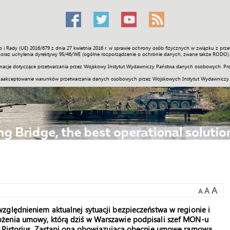
o i Rady (UE) 2016/679 z dnia 27 kwietnia 2016 r. w sprawie ochrony osób fizycznych w związku z 
Świat
Społeczność
Sport
Historia
Galerie
Wideo
ENGLI
oraz uchylenia dyrektywy 95/46/WE (ogólne rozporządzenie o ochronie danych, zwane także RODO).
acje dotyczące przetwarzania przez Wojskowy Instytut Wydawniczy Państwa danych osobowych. Pro
zaakceptowanie warunków przetwarzania danych osobowych przez Wojskowych Instytut Wydawniczy
A
A
A
zględnieniem aktualnej sytuacji bezpieczeństwa w regionie i
ożenia umowy, którą dziś w Warszawie podpisali szef MON-u
s Pistorius. Zastąpi ona obowiązującą obecnie umowę ramową