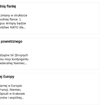
ią flankę
zmiany w strukturze
dniej flance. 1
pus Armijny będzie
ództwo NATO dla...
i powietrznego
zajów Sił Zbrojnych
iu misji kontyngentu
ederalnej Niemiec...
ej Europy
arnej w Europie.
rancji, Niemiec,
odpisali w Krakowie
nów i wspólnej...