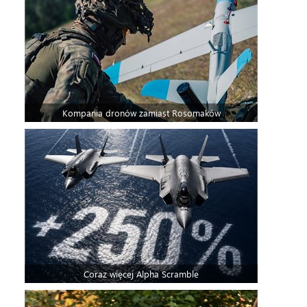
Kompania dronów zamiast Rosomaków
Coraz więcej Alpha Scramble