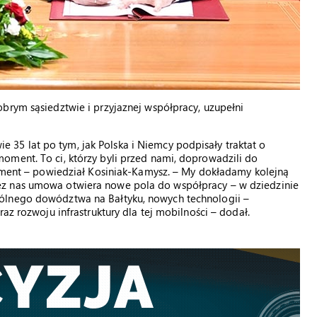
brym sąsiedztwie i przyjaznej współpracy, uzupełni
wie 35 lat po tym, jak Polska i Niemcy podpisały traktat o
oment. To ci, którzy byli przed nami, doprowadzili do
dament – powiedział Kosiniak-Kamysz. – My dokładamy kolejną
ez nas umowa otwiera nowe pola do współpracy – w dziedzinie
ólnego dowództwa na Bałtyku, nowych technologii –
raz rozwoju infrastruktury dla tej mobilności – dodał.