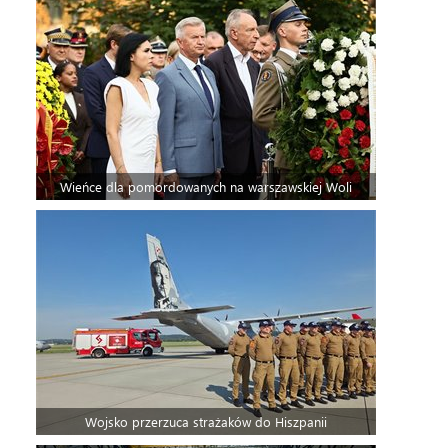
Wieńce dla pomordowanych na warszawskiej Woli
Wojsko przerzuca strażaków do Hiszpanii