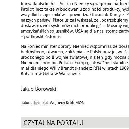
transatlantyckich. – Polska i Niemcy są w gronie partn
Patriot, lecz także w budowaniu zdolności produkcyjnyc
wszystkich sojuszników – powiedział Kosiniak-Kamysz. Z
naszych państw. Pistorius zaś wskazał, że „potrzebujemy 
dostaw, rozwój systemów i ich produkcję”. – Musimy wi
amerykańskich sojuszników. USA są dla nas istotne za
– podkreślił Pistorius.
Na koniec minister obrony Niemiec wspomniał, że doras
berlińskiego, otwarcia, zbliżania się Polski oraz jej wej
urodzonego po II wojnie światowej niż ten, gdy można by
Niemcami, ogólnie Polską i Europą, jak ważne i stabilne s
miał dla niego Willy Brandt (kanclerz RFN w latach 1969
Bohaterów Getta w Warszawie.
Jakub Borowski
autor zdjęć: plut. Wojciech Król/ MON
CZYTAJ NA PORTALU