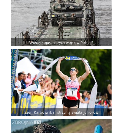
Więcej sojuszniczych wojsk w Polsce?
Szer. Karbownik mistrzynią świata juniorów