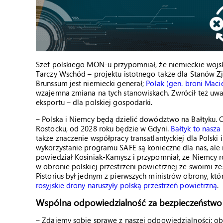
Szef polskiego MON-u przypomniał, że niemieckie wojs
Tarczy Wschód – projektu istotnego także dla Stanów
Brunssum jest niemiecki generał;
Polak (gen. broni Macie
wzajemna zmiana na tych stanowiskach. Zwrócił też uw
eksportu – dla polskiej gospodarki.
– Polska i Niemcy będą dzielić dowództwo na Bałtyku. C
Rostocku, od 2028 roku będzie w Gdyni.
Bałtyk to nasz
także znaczenie współpracy transatlantyckiej dla Polski 
wykorzystanie programu SAFE są konieczne dla nas, ale 
powiedział Kosiniak-Kamysz i przypomniał, że Niemcy r
w obronie polskiej przestrzeni powietrznej ze swoimi ze
Pistorius był jednym z pierwszych ministrów obrony, kt
rosyjskie drony naruszyły polską przestrzeń powietrzną
.
Wspólna odpowiedzialność za bezpieczeństwo
– Zdajemy sobie sprawę z naszej odpowiedzialności; 