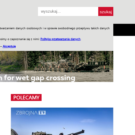
przetwarzaniem danych osobowych i w sprawie swobodnego przepływu takich danych
SH
SKLEP
Jednodniówki
Praca w WIW
simy o zapoznanie się z nimi:
Polityka przetwarzania danych
.
 –
Akceptuję
POLECAMY