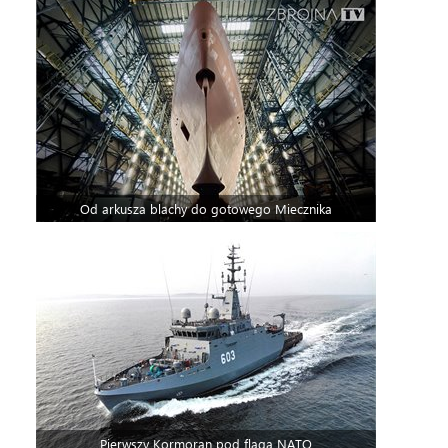
Od arkusza blachy do gotowego Miecznika
Pierwszy Kormoran pod flagą NATO