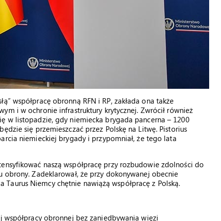
słą” współpracę obronną RFN i RP, zakłada ona także
ym i w ochronie infrastruktury krytycznej. Zwrócił również
ię w listopadzie, gdy niemiecka brygada pancerna – 1200
ędzie się przemieszczać przez Polskę na Litwę. Pistorius
arcia niemieckiej brygady i przypomniał, że tego lata
.
ntensyfikować naszą współpracę przy rozbudowie zdolności do
tu obrony. Zadeklarował, że przy dokonywanej obecnie
 Taurus Niemcy chętnie nawiążą współpracę z Polską.
iej współpracy obronnej bez zaniedbywania więzi