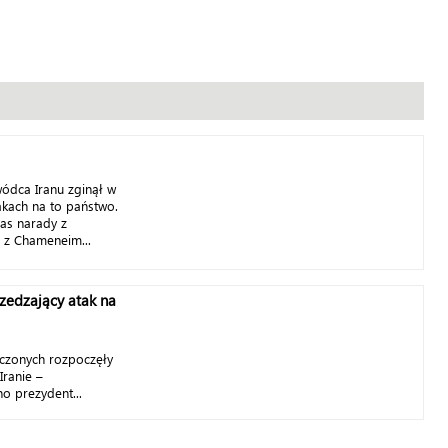
wódca Iranu zginął w
akach na to państwo.
as narady z
 z Chameneim...
edzający atak na
oczonych rozpoczęły
ranie –
o prezydent...