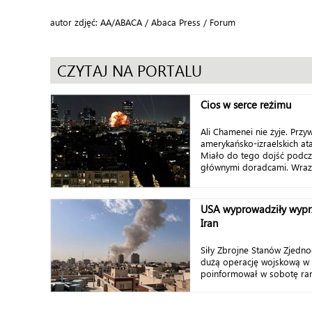
autor zdjęć: AA/ABACA / Abaca Press / Forum
CZYTAJ NA PORTALU
Cios w serce reżimu
Ali Chamenei nie żyje. Przy
amerykańsko-izraelskich at
Miało do tego dojść podcz
głównymi doradcami. Wraz
USA wyprowadziły wyprz
Iran
Siły Zbrojne Stanów Zjedn
dużą operację wojskową w I
poinformował w sobotę ran