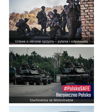
Ustawa o obronie ojczyzny – pytania i odpowiedzi
Szachownica na Wisłostradzie