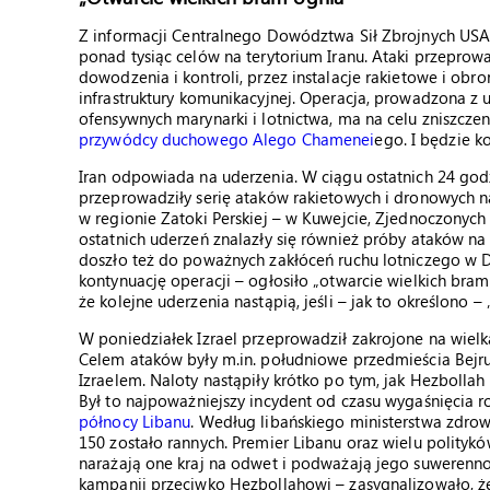
Z informacji Centralnego Dowództwa Sił Zbrojnych USA w
ponad tysiąc celów na terytorium Iranu. Ataki przeprowa
dowodzenia i kontroli, przez instalacje rakietowe i obr
infrastruktury komunikacyjnej. Operacja, prowadzona z
ofensywnych marynarki i lotnictwa, ma na celu zniszcze
przywódcy duchowego Alego Chamenei
ego. I będzie k
Iran odpowiada na uderzenia. W ciągu ostatnich 24 godzi
przeprowadziły serię ataków rakietowych i dronowych na 
w regionie Zatoki Perskiej – w Kuwejcie, Zjednoczonych 
ostatnich uderzeń znalazły się również próby ataków na l
doszło też do poważnych zakłóceń ruchu lotniczego w D
kontynuację operacji – ogłosiło „otwarcie wielkich bram
że kolejne uderzenia nastąpią, jeśli – jak to określono –
W poniedziałek Izrael przeprowadził zakrojone na wielk
Celem ataków były m.in. południowe przedmieścia Bejru
Izraelem. Naloty nastąpiły krótko po tym, jak Hezbollah 
Był to najpoważniejszy incydent od czasu wygaśnięcia 
północy Libanu
. Według libańskiego ministerstwa zdrowi
150 zostało rannych. Premier Libanu oraz wielu polityk
narażają one kraj na odwet i podważają jego suwerenno
kampanii przeciwko Hezbollahowi – zasygnalizowało, że 