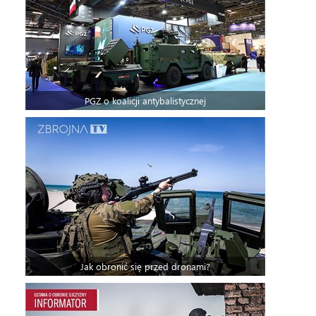
PGZ o koalicji antybalistycznej
Jak obronić się przed dronami?