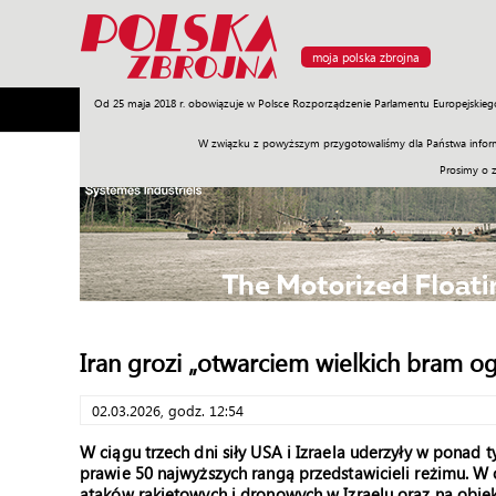
moja polska zbrojna
Od 25 maja 2018 r. obowiązuje w Polsce Rozporządzenie Parlamentu Europejskieg
Armia
Poligon
Sprzęt
Misje
Polityka
Prawo
W związku z powyższym przygotowaliśmy dla Państwa inform
Prosimy o 
Iran grozi „otwarciem wielkich bram og
02.03.2026, godz. 12:54
W ciągu trzech dni siły USA i Izraela uderzyły w ponad t
prawie 50 najwyższych rangą przedstawicieli reżimu. W
ataków rakietowych i dronowych w Izraelu oraz na obiekt