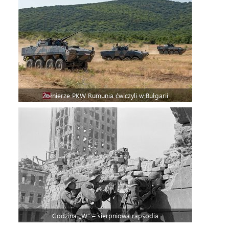
Żołnierze PKW Rumunia ćwiczyli w Bułgarii
Godzina „W” – sierpniowa rapsodia