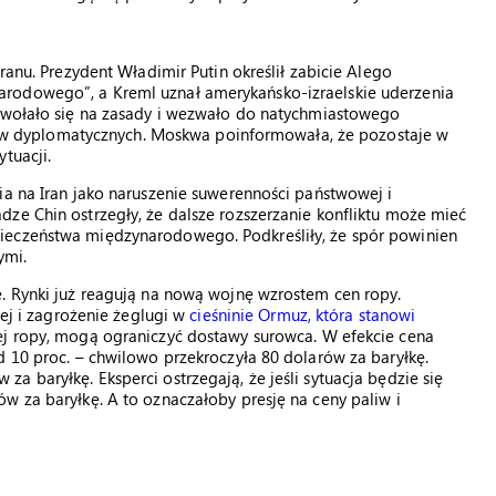
ranu. Prezydent Władimir Putin określił zabicie Alego
rodowego”, a Kreml uznał amerykańsko-izraelskie uderzenia
powołało się na zasady i wezwało do natychmiastowego
 dyplomatycznych. Moskwa poinformowała, że pozostaje w
tuacji.
ia na Iran jako naruszenie suwerenności państwowej i
ze Chin ostrzegły, że dalsze rozszerzanie konfliktu może mieć
ieczeństwa międzynarodowego. Podkreśliły, że spór powinien
ymi.
e. Rynki już reagują na nową wojnę wzrostem cen ropy.
iej i zagrożenie żeglugi w
cieśninie Ormuz, która stanowi
wej ropy, mogą ograniczyć dostawy surowca. W efekcie cena
d 10 proc. – chwilowo przekroczyła 80 dolarów za baryłkę.
 baryłkę. Eksperci ostrzegają, że jeśli sytuacja będzie się
w za baryłkę. A to oznaczałoby presję na ceny paliw i