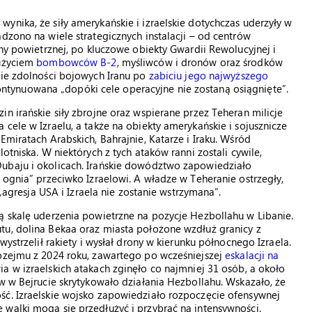
ynika, że siły amerykańskie i izraelskie dotychczas uderzyły w
dzono na wiele strategicznych instalacji – od centrów
ony powietrznej, po kluczowe obiekty Gwardii Rewolucyjnej i
 użyciem
bombowców B-2
, myśliwców i dronów oraz środków
nie zdolności bojowych Iranu po
zabiciu jego najwyższego
ontynuowana „dopóki cele operacyjne nie zostaną osiągnięte”.
n irańskie siły zbrojne oraz wspierane przez Teheran milicje
cele w Izraelu, a także na obiekty amerykańskie i sojusznicze
Emiratach Arabskich, Bahrajnie, Katarze i Iraku. Wśród
otniska. W niektórych z tych ataków ranni zostali cywile,
ubaju i okolicach. Irańskie dowództwo zapowiedziało
 ognia” przeciwko Izraelowi. A władze w Teheranie ostrzegły,
 „agresja USA i Izraela nie zostanie wstrzymana”.
ą skalę uderzenia powietrzne na pozycje Hezbollahu w Libanie.
tu, dolina Bekaa oraz miasta położone wzdłuż granicy z
wystrzelił rakiety i wysłał drony w kierunku północnego Izraela.
rozejmu z 2024 roku, zawartego po wcześniejszej
eskalacji na
a w izraelskich atakach zginęło co najmniej 31 osób, a około
ów w Bejrucie skrytykowało działania Hezbollahu. Wskazało, że
ść. Izraelskie wojsko zapowiedziało rozpoczęcie ofensywnej
walki mogą się przedłużyć i przybrać na intensywności.