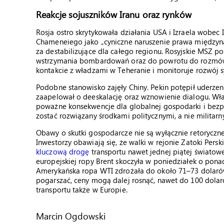
Reakcje sojuszników Iranu oraz rynków
Rosja ostro skrytykowała działania USA i Izraela wobec I
Chameneiego jako „cyniczne naruszenie prawa międzyna
za destabilizujące dla całego regionu. Rosyjskie MSZ 
wstrzymania bombardowań oraz do powrotu do rozmów
kontakcie z władzami w Teheranie i monitoruje rozwój sy
Podobne stanowisko zajęły Chiny. Pekin potępił uderzen
zaapelował o deeskalację oraz wznowienie dialogu. Wład
poważne konsekwencje dla globalnej gospodarki i bezp
zostać rozwiązany środkami politycznymi, a nie militarn
Obawy o skutki gospodarcze nie są wyłącznie retoryczn
Inwestorzy obawiają się, że walki w rejonie Zatoki Persk
kluczową drogę
transportu nawet jednej piątej świato
europejskiej ropy Brent skoczyła w poniedziałek o pona
Amerykańska ropa WTI zdrożała do około 71–73 dolarów za
pogarszać, ceny mogą dalej rosnąć, nawet do 100 dolaró
transportu także w Europie.
Marcin Ogdowski