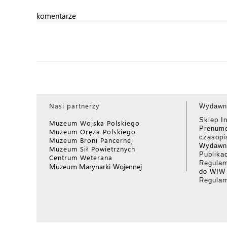
komentarze
Nasi partnerzy
Wydawn
Sklep I
Muzeum Wojska Polskiego
Prenume
Muzeum Oręża Polskiego
czasop
Muzeum Broni Pancernej
Wydawni
Muzeum Sił Powietrznych
Publika
Centrum Weterana
Regulam
Muzeum Marynarki Wojennej
do WIW
Regula