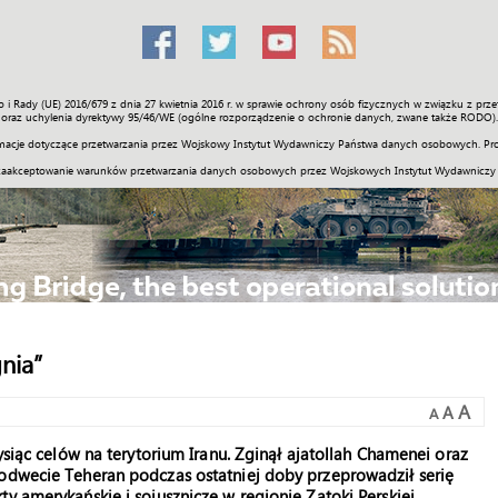
o i Rady (UE) 2016/679 z dnia 27 kwietnia 2016 r. w sprawie ochrony osób fizycznych w związku z 
Świat
Społeczność
Sport
Historia
Galerie
Wideo
ENGLI
oraz uchylenia dyrektywy 95/46/WE (ogólne rozporządzenie o ochronie danych, zwane także RODO).
acje dotyczące przetwarzania przez Wojskowy Instytut Wydawniczy Państwa danych osobowych. Pro
zaakceptowanie warunków przetwarzania danych osobowych przez Wojskowych Instytut Wydawniczy
nia”
A
A
A
ysiąc celów na terytorium Iranu. Zginął ajatollah Chamenei oraz
 odwecie Teheran podczas ostatniej doby przeprowadził serię
y amerykańskie i sojusznicze w regionie Zatoki Perskiej.