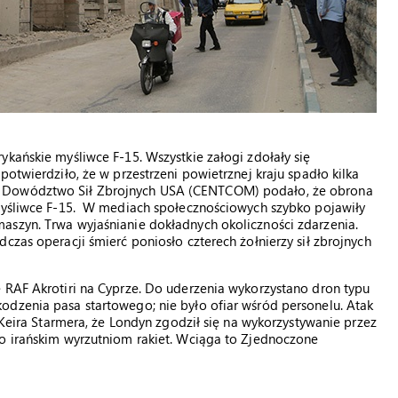
ykańskie myśliwce F-15. Wszystkie załogi zdołały się
potwierdziło, że w przestrzeni powietrznej kraju spadło kilka
e Dowództwo Sił Zbrojnych USA (CENTCOM) podało, że obrona
 myśliwce F-15. W mediach społecznościowych szybko pojawiły
aszyn. Trwa wyjaśnianie dokładnych okoliczności zdarzenia.
czas operacji śmierć poniosło czterech żołnierzy sił zbrojnych
 RAF Akrotiri na Cyprze. Do uderzenia wykorzystano dron typu
odzenia pasa startowego; nie było ofiar wśród personelu. Atak
i Keira Starmera, że Londyn zgodził się na wykorzystywanie przez
ko irańskim wyrzutniom rakiet. Wciąga to Zjednoczone