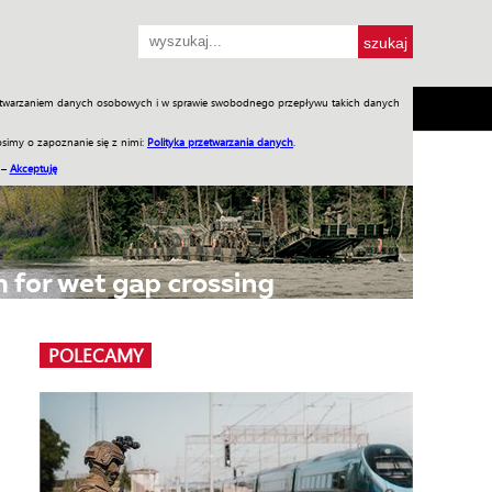
przetwarzaniem danych osobowych i w sprawie swobodnego przepływu takich danych
SH
SKLEP
Jednodniówki
Praca w WIW
simy o zapoznanie się z nimi:
Polityka przetwarzania danych
.
 –
Akceptuję
POLECAMY