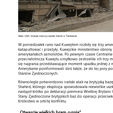
Ataki USA i Izraela niszczą szpital Gandi w Teheranie
W poniedziałek rano nad Kuwejtem rozbiły się trzy amer
katapultować i przeżyły. Kuwejckie ministerstwo obrony 
amerykańskich samolotów. Po pewnym czasie Centraln
przeciwlotnicza Kuwejtu omyłkowo zestrzeliła ich trzy
się nagrania przedstawiające moment upadku jednej z m
Amerykanie poinformowali dziś także, że do tej pory pod
Stanów Zjednoczonych.
Równolegle potwierdzono irański atak na brytyjską bazę
Shahed, którego eksplozja spowodowała niewielkie uszk
nastąpił krótko po deklaracji premiera Wielkiej Brytani
Stany Zjednoczone brytyjskich baz do operacji przeciw
Królestwo w orbitę konfliktu.
„Otwarcie wielkich bram ognia”