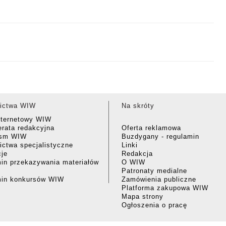
ictwa WIW
Na skróty
nternetowy WIW
rata redakcyjna
Oferta reklamowa
ism WIW
Buzdygany - regulamin
ctwa specjalistyczne
Linki
cje
Redakcja
in przekazywania materiałów
O WIW
Patronaty medialne
min konkursów WIW
Zamówienia publiczne
Platforma zakupowa WIW
Mapa strony
Ogłoszenia o pracę