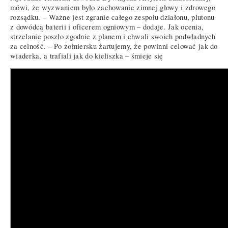
mówi, że wyzwaniem było zachowanie zimnej głowy i zdrowego
rozsądku. – Ważne jest zgranie całego zespołu działonu, plutonu
z dowódcą baterii i oficerem ogniowym – dodaje. Jak ocenia,
strzelanie poszło zgodnie z planem i chwali swoich podwładnych
za celność. – Po żołniersku żartujemy, że powinni celować jak do
wiaderka, a trafiali jak do kieliszka – śmieje się