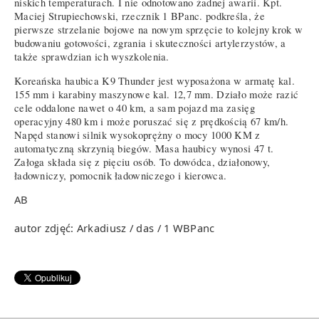
niskich temperaturach. I nie odnotowano żadnej awarii. Kpt.
Maciej Strupiechowski, rzecznik 1 BPanc. podkreśla, że
pierwsze strzelanie bojowe na nowym sprzęcie to kolejny krok w
budowaniu gotowości, zgrania i skuteczności artylerzystów, a
także sprawdzian ich wyszkolenia.
Koreańska haubica K9 Thunder jest wyposażona w armatę kal.
155 mm i karabiny maszynowe kal. 12,7 mm. Działo może razić
cele oddalone nawet o 40 km, a sam pojazd ma zasięg
operacyjny 480 km i może poruszać się z prędkością 67 km/h.
Napęd stanowi silnik wysokoprężny o mocy 1000 KM z
automatyczną skrzynią biegów. Masa haubicy wynosi 47 t.
Załoga składa się z pięciu osób. To dowódca, działonowy,
ładowniczy, pomocnik ładowniczego i kierowca.
AB
autor zdjęć: Arkadiusz / das / 1 WBPanc