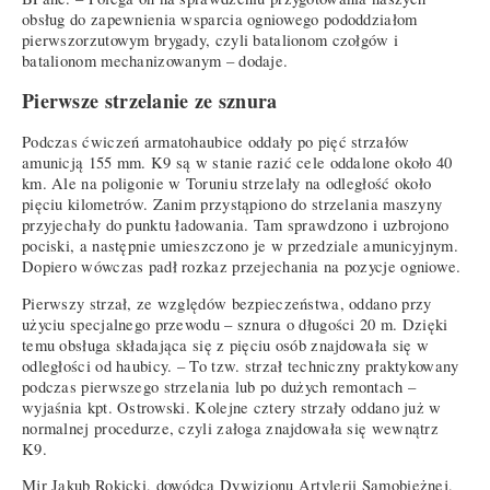
obsług do zapewnienia wsparcia ogniowego pododdziałom
pierwszorzutowym brygady, czyli batalionom czołgów i
batalionom mechanizowanym – dodaje.
Pierwsze strzelanie ze sznura
Podczas ćwiczeń armatohaubice oddały po pięć strzałów
amunicją 155 mm. K9 są w stanie razić cele oddalone około 40
km. Ale na poligonie w Toruniu strzelały na odległość około
pięciu kilometrów. Zanim przystąpiono do strzelania maszyny
przyjechały do punktu ładowania. Tam sprawdzono i uzbrojono
pociski, a następnie umieszczono je w przedziale amunicyjnym.
Dopiero wówczas padł rozkaz przejechania na pozycje ogniowe.
Pierwszy strzał, ze względów bezpieczeństwa, oddano przy
użyciu specjalnego przewodu – sznura o długości 20 m. Dzięki
temu obsługa składająca się z pięciu osób znajdowała się w
odległości od haubicy. – To tzw. strzał techniczny praktykowany
podczas pierwszego strzelania lub po dużych remontach –
wyjaśnia kpt. Ostrowski. Kolejne cztery strzały oddano już w
normalnej procedurze, czyli załoga znajdowała się wewnątrz
K9.
Mjr Jakub Rokicki, dowódca Dywizjonu Artylerii Samobieżnej,