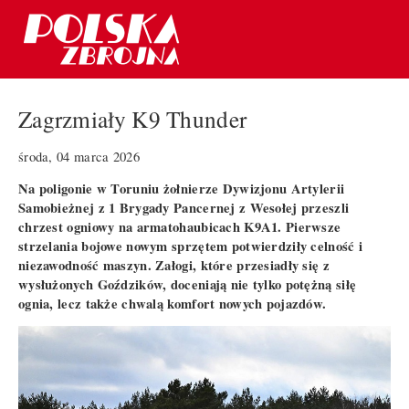
Zagrzmiały K9 Thunder
środa, 04 marca 2026
Na poligonie w Toruniu żołnierze Dywizjonu Artylerii
Samobieżnej z 1 Brygady Pancernej z Wesołej przeszli
chrzest ogniowy na armatohaubicach K9A1. Pierwsze
strzelania bojowe nowym sprzętem potwierdziły celność i
niezawodność maszyn. Załogi, które przesiadły się z
wysłużonych Goździków, doceniają nie tylko potężną siłę
ognia, lecz także chwalą komfort nowych pojazdów.