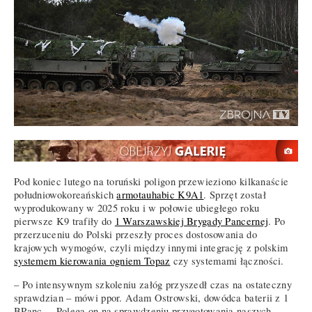
Pod koniec lutego na toruński poligon przewieziono kilkanaście
południowokoreańskich
armotauhabic K9A1
. Sprzęt został
wyprodukowany w 2025 roku i w połowie ubiegłego roku
pierwsze K9 trafiły do
1 Warszawskiej Brygady Pancernej
. Po
przerzuceniu do Polski przeszły proces dostosowania do
krajowych wymogów, czyli między innymi integrację z polskim
systemem kierowania ogniem Topaz
czy systemami łączności.
– Po intensywnym szkoleniu załóg przyszedł czas na ostateczny
sprawdzian – mówi ppor. Adam Ostrowski, dowódca baterii z 1
BPanc. – Polega on na sprawdzeniu przygotowania naszych