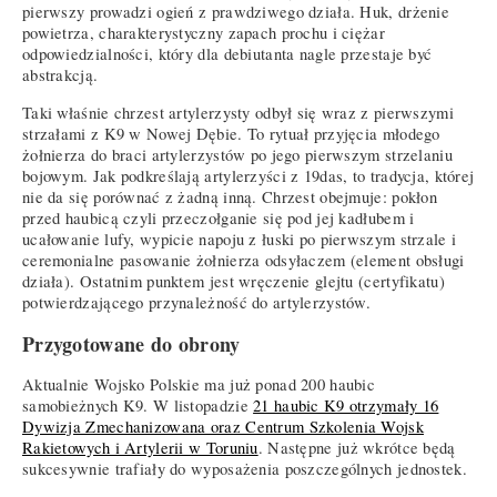
pierwszy prowadzi ogień z prawdziwego działa. Huk, drżenie
powietrza, charakterystyczny zapach prochu i ciężar
odpowiedzialności, który dla debiutanta nagle przestaje być
abstrakcją.
Taki właśnie chrzest artylerzysty odbył się wraz z pierwszymi
strzałami z K9 w Nowej Dębie. To rytuał przyjęcia młodego
żołnierza do braci artylerzystów po jego pierwszym strzelaniu
bojowym. Jak podkreślają artylerzyści z 19das, to tradycja, której
nie da się porównać z żadną inną. Chrzest obejmuje: pokłon
przed haubicą czyli przeczołganie się pod jej kadłubem i
ucałowanie lufy, wypicie napoju z łuski po pierwszym strzale i
ceremonialne pasowanie żołnierza odsyłaczem (element obsługi
działa). Ostatnim punktem jest wręczenie glejtu (certyfikatu)
potwierdzającego przynależność do artylerzystów.
Przygotowane do obrony
Aktualnie Wojsko Polskie ma już ponad 200 haubic
samobieżnych K9. W listopadzie
21 haubic K9 otrzymały 16
Dywizja Zmechanizowana oraz Centrum Szkolenia Wojsk
Rakietowych i Artylerii w Toruniu
. Następne już wkrótce będą
sukcesywnie trafiały do wyposażenia poszczególnych jednostek.