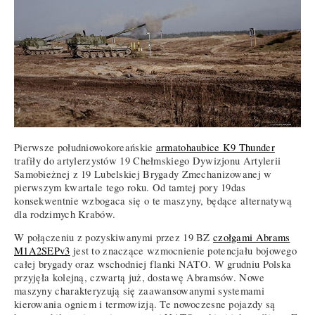
Pierwsze południowokoreańskie
armatohaubice K9 Thunder
trafiły do artylerzystów 19 Chełmskiego Dywizjonu Artylerii
Samobieżnej z 19 Lubelskiej Brygady Zmechanizowanej w
pierwszym kwartale tego roku. Od tamtej pory 19das
konsekwentnie wzbogaca się o te maszyny, będące alternatywą
dla rodzimych Krabów.
W połączeniu z pozyskiwanymi przez 19 BZ
czołgami Abrams
M1A2SEPv3
jest to znaczące wzmocnienie potencjału bojowego
całej brygady oraz wschodniej flanki NATO. W grudniu Polska
przyjęła kolejną, czwartą już, dostawę Abramsów. Nowe
maszyny charakteryzują się zaawansowanymi systemami
kierowania ogniem i termowizją. Te nowoczesne pojazdy są