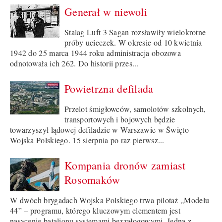
Generał w niewoli
Stalag Luft 3 Sagan rozsławiły wielokrotne
próby ucieczek. W okresie od 10 kwietnia
1942 do 25 marca 1944 roku administracja obozowa
odnotowała ich 262. Do historii przes...
Powietrzna defilada
Przelot śmigłowców, samolotów szkolnych,
transportowych i bojowych będzie
towarzyszył lądowej defiladzie w Warszawie w Święto
Wojska Polskiego. 15 sierpnia po raz pierwsz...
Kompania dronów zamiast
Rosomaków
W dwóch brygadach Wojska Polskiego trwa pilotaż „Modelu
44” – programu, którego kluczowym elementem jest
nasycenie batalionu systemami bezzałogowymi. Jedną z