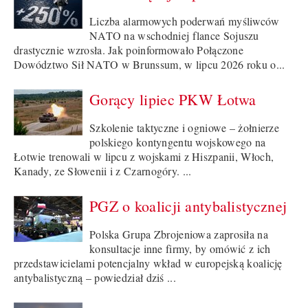
Liczba alarmowych poderwań myśliwców
NATO na wschodniej flance Sojuszu
drastycznie wzrosła. Jak poinformowało Połączone
Dowództwo Sił NATO w Brunssum, w lipcu 2026 roku o...
Gorący lipiec PKW Łotwa
Szkolenie taktyczne i ogniowe – żołnierze
polskiego kontyngentu wojskowego na
Łotwie trenowali w lipcu z wojskami z Hiszpanii, Włoch,
Kanady, ze Słowenii i z Czarnogóry. ...
PGZ o koalicji antybalistycznej
Polska Grupa Zbrojeniowa zaprosiła na
konsultacje inne firmy, by omówić z ich
przedstawicielami potencjalny wkład w europejską koalicję
antybalistyczną – powiedział dziś ...