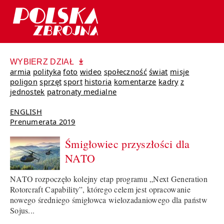
WYBIERZ DZIAŁ
armia
polityka
foto
wideo
społeczność
świat
misje
poligon
sprzęt
sport
historia
komentarze
kadry
z
jednostek
patronaty medialne
ENGLISH
Prenumerata 2019
Śmigłowiec przyszłości dla
NATO
NATO rozpoczęło kolejny etap programu „Next Generation
Rotorcraft Capability”, którego celem jest opracowanie
nowego średniego śmigłowca wielozadaniowego dla państw
Sojus...