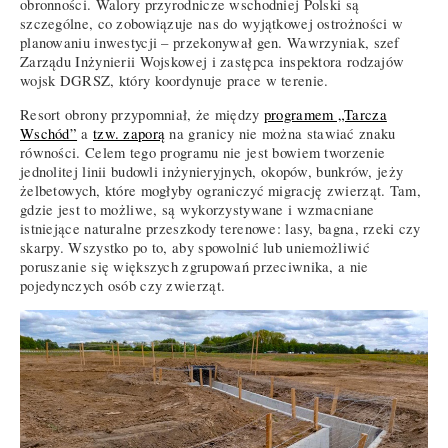
obronności. Walory przyrodnicze wschodniej Polski są
szczególne, co zobowiązuje nas do wyjątkowej ostrożności w
planowaniu inwestycji – przekonywał gen. Wawrzyniak, szef
Zarządu Inżynierii Wojskowej i zastępca inspektora rodzajów
wojsk DGRSZ, który koordynuje prace w terenie.
Resort obrony przypomniał, że między
programem „Tarcza
Wschód”
a
tzw. zaporą
na granicy nie można stawiać znaku
równości. Celem tego programu nie jest bowiem tworzenie
jednolitej linii budowli inżynieryjnych, okopów, bunkrów, jeży
żelbetowych, które mogłyby ograniczyć migrację zwierząt. Tam,
gdzie jest to możliwe, są wykorzystywane i wzmacniane
istniejące naturalne przeszkody terenowe: lasy, bagna, rzeki czy
skarpy. Wszystko po to, aby spowolnić lub uniemożliwić
poruszanie się większych zgrupowań przeciwnika, a nie
pojedynczych osób czy zwierząt.