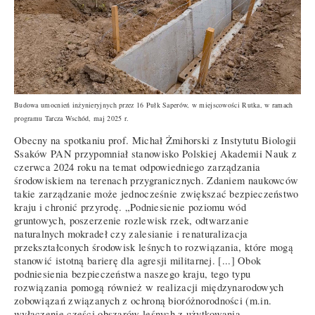
Budowa umocnień inżynieryjnych przez 16 Pułk Saperów, w miejscowości Rutka, w ramach
programu Tarcza Wschód, maj 2025 r.
Obecny na spotkaniu prof. Michał Żmihorski z Instytutu Biologii
Ssaków PAN przypomniał stanowisko Polskiej Akademii Nauk z
czerwca 2024 roku na temat odpowiedniego zarządzania
środowiskiem na terenach przygranicznych. Zdaniem naukowców
takie zarządzanie może jednocześnie zwiększać bezpieczeństwo
kraju i chronić przyrodę. „Podniesienie poziomu wód
gruntowych, poszerzenie rozlewisk rzek, odtwarzanie
naturalnych mokradeł czy zalesianie i renaturalizacja
przekształconych środowisk leśnych to rozwiązania, które mogą
stanowić istotną barierę dla agresji militarnej. [...] Obok
podniesienia bezpieczeństwa naszego kraju, tego typu
rozwiązania pomogą również w realizacji międzynarodowych
zobowiązań związanych z ochroną bioróżnorodności (m.in.
wyłączenie części obszarów leśnych z użytkowania