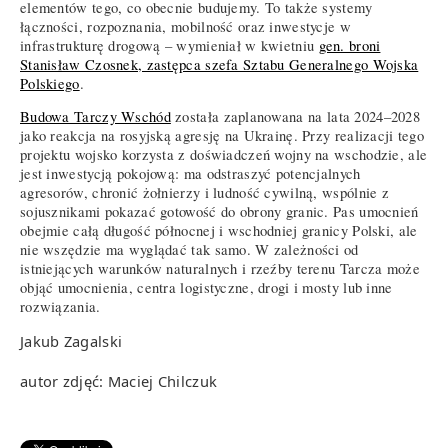
elementów tego, co obecnie budujemy. To także systemy
łączności, rozpoznania, mobilność oraz inwestycje w
infrastrukturę drogową – wymieniał w kwietniu
gen. broni
Stanisław Czosnek, zastępca szefa Sztabu Generalnego Wojska
Polskiego
.
Budowa Tarczy Wschód
została zaplanowana na lata 2024–2028
jako reakcja na rosyjską agresję na Ukrainę. Przy realizacji tego
projektu wojsko korzysta z doświadczeń wojny na wschodzie, ale
jest inwestycją pokojową: ma odstraszyć potencjalnych
agresorów, chronić żołnierzy i ludność cywilną, wspólnie z
sojusznikami pokazać gotowość do obrony granic. Pas umocnień
obejmie całą długość północnej i wschodniej granicy Polski, ale
nie wszędzie ma wyglądać tak samo. W zależności od
istniejących warunków naturalnych i rzeźby terenu Tarcza może
objąć umocnienia, centra logistyczne, drogi i mosty lub inne
rozwiązania.
Jakub Zagalski
autor zdjęć: Maciej Chilczuk