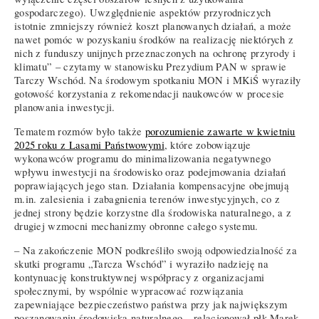
gospodarczego). Uwzględnienie aspektów przyrodniczych
istotnie zmniejszy również koszt planowanych działań, a może
nawet pomóc w pozyskaniu środków na realizację niektórych z
nich z funduszy unijnych przeznaczonych na ochronę przyrody i
klimatu” – czytamy w stanowisku Prezydium PAN w sprawie
Tarczy Wschód. Na środowym spotkaniu MON i MKiŚ wyraziły
gotowość korzystania z rekomendacji naukowców w procesie
planowania inwestycji.
Tematem rozmów było także
porozumienie zawarte w kwietniu
2025 roku z Lasami Państwowymi
, które zobowiązuje
wykonawców programu do minimalizowania negatywnego
wpływu inwestycji na środowisko oraz podejmowania działań
poprawiających jego stan. Działania kompensacyjne obejmują
m.in. zalesienia i zabagnienia terenów inwestycyjnych, co z
jednej strony będzie korzystne dla środowiska naturalnego, a z
drugiej wzmocni mechanizmy obronne całego systemu.
– Na zakończenie MON podkreśliło swoją odpowiedzialność za
skutki programu „Tarcza Wschód” i wyraziło nadzieję na
kontynuację konstruktywnej współpracy z organizacjami
społecznymi, by wspólnie wypracować rozwiązania
zapewniające bezpieczeństwo państwa przy jak największym
poszanowaniu środowiska naturalnego – relacjonował płk Marek