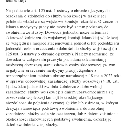
lekarskiej?
Na podstawie art. 125 ust. 1 ustawy o obronie ojczyzny do
orzekania o zdolności do służby wojskowej w trakcie jej
pełnienia właściwe są wojskowe komisje lekarskie. Orzeczenie
lekarza medycyny pracy nie może być zatem podstawą do
zwolnienia ze służby. Dowódca jednostki może natomiast
skierować żołnierza do wojskowej komisji lekarskiej właściwej
ze względu na miejsce stacjonowania jednostki lub pododdziału
jednostki, celem orzeczenia zdolności do służby wojskowej (art.
125 ust. 3 ustawy o obronie ojczyzny). Należy nadmienić, że
dowódca w załączeniu przesyła posiadaną dokumentację
medyczną dotyczącą stanu zdrowia osoby skierowanej (w tym
negatywne orzeczenie medycyny pracy). Zgodnie z
rozporządzeniem ministra obrony narodowej z 18 maja 2022 roku
w sprawie dobrowolnej zasadniczej służby woskowej (§ 18. ust.
1) dowódca jednostki zwalnia żołnierza z dobrowolnej
zasadniczej służby wojskowej: z dniem uprawomocnienia się
orzeczenia wojskowej komisji lekarskiej określającego
niezdolność do pełnienia czynnej służby lub z dniem, w którym
decyzja stanowiąca podstawę zwolnienia z dobrowolnej
zasadniczej służby stała się ostateczna, lub z dniem zaistnienia
okoliczności stanowiących podstawę zwolnienia, określając
dzień zwolnienia z tej służby.