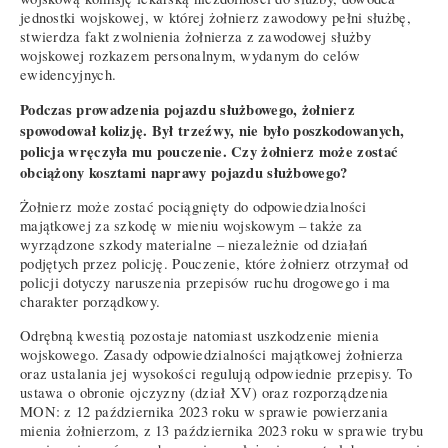
jednostki wojskowej, w której żołnierz zawodowy pełni służbę,
stwierdza fakt zwolnienia żołnierza z zawodowej służby
wojskowej rozkazem personalnym, wydanym do celów
ewidencyjnych.
Podczas prowadzenia pojazdu służbowego, żołnierz
spowodował kolizję. Był trzeźwy, nie było poszkodowanych,
policja wręczyła mu pouczenie. Czy żołnierz może zostać
obciążony kosztami naprawy pojazdu służbowego?
Żołnierz może zostać pociągnięty do odpowiedzialności
majątkowej za szkodę w mieniu wojskowym – także za
wyrządzone szkody materialne – niezależnie od działań
podjętych przez policję. Pouczenie, które żołnierz otrzymał od
policji dotyczy naruszenia przepisów ruchu drogowego i ma
charakter porządkowy.
Odrębną kwestią pozostaje natomiast uszkodzenie mienia
wojskowego. Zasady odpowiedzialności majątkowej żołnierza
oraz ustalania jej wysokości regulują odpowiednie przepisy. To
ustawa o obronie ojczyzny (dział XV) oraz rozporządzenia
MON: z 12 października 2023 roku w sprawie powierzania
mienia żołnierzom, z 13 października 2023 roku w sprawie trybu