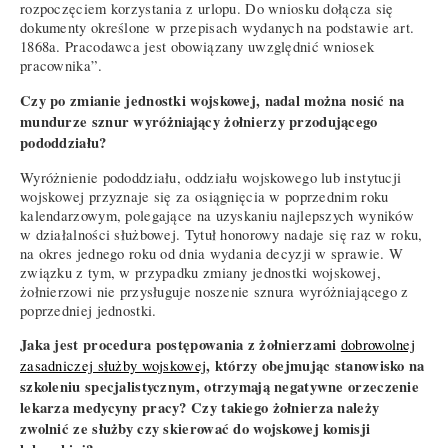
rozpoczęciem korzystania z urlopu. Do wniosku dołącza się
dokumenty określone w przepisach wydanych na podstawie art.
1868a. Pracodawca jest obowiązany uwzględnić wniosek
pracownika”.
Czy po zmianie jednostki wojskowej, nadal można nosić na
mundurze sznur wyróżniający żołnierzy przodującego
pododdziału?
Wyróżnienie pododdziału, oddziału wojskowego lub instytucji
wojskowej przyznaje się za osiągnięcia w poprzednim roku
kalendarzowym, polegające na uzyskaniu najlepszych wyników
w działalności służbowej. Tytuł honorowy nadaje się raz w roku,
na okres jednego roku od dnia wydania decyzji w sprawie. W
związku z tym, w przypadku zmiany jednostki wojskowej,
żołnierzowi nie przysługuje noszenie sznura wyróżniającego z
poprzedniej jednostki.
Jaka jest procedura postępowania z żołnierzami
dobrowolnej
, którzy obejmując stanowisko na
zasadniczej służby wojskowej
szkoleniu specjalistycznym, otrzymają negatywne orzeczenie
lekarza medycyny pracy? Czy takiego żołnierza należy
zwolnić ze służby czy skierować do wojskowej komisji