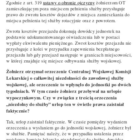
Zgodnie z art. 319
ustawy o obronie ojczyzny
żołnierzom OT
zamieszkującym poza miejscem pełnienia służby przysługuje
prawo do zwrotu kosztów dojazdów z miejsca zamieszkania do
miejsca pełnienia tej służby rotacyjnie oraz z powrotem.
Zwrotu kosztów przejazdu dokonują dowódcy jednostek na
podstawie udokumentowanego oświadczenia lub w postaci
wypłaty ekwiwalentu pieniężnego. Zwrot kosztów przejazdu nie
przysługuje z kolei w przypadku zapewnienia bezpłatnego
przejazdu lub gdy przejazd następuje w granicach miejscowości,
w której znajduje się miejsce odbywania służby wojskowej.
Żołnierz otrzymał orzeczenie Centralnej Wojskowej Komisji
Lekarskiej o całkowitej niezdolności do zawodowej służby
wojskowej, ale orzeczenie to wpłynęło do jednostki po dwóch
tygodniach. W tym czasie żołnierz przebywał na urlopie
wypoczynkowym. Czy w związku z treścią orzeczenia
„niezdolny do służby” urlop ten w świetle prawa zaistniał
faktycznie?
Tak, urlop zaistniał faktycznie. W czasie pomiędzy wydaniem
orzeczenia a wysłaniem go do jednostki wojskowej, żołnierz był
w służbie. Pamiętać należy, że w przypadku ustalenia przez
wojskową komisję lekarską niezdolności do służby, dowódca