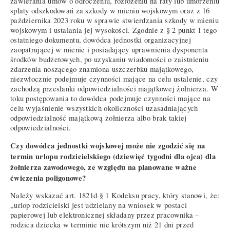
zawierania umów o odroczeniu, rozłożeniu na raty lub umorzeniu
spłaty odszkodowań za szkody w mieniu wojskowym oraz z 16
października 2023 roku w sprawie stwierdzania szkody w mieniu
wojskowym i ustalania jej wysokości. Zgodnie z § 2 punkt 1 tego
ostatniego dokumentu, dowódca jednostki organizacyjnej
zaopatrującej w mienie i posiadający uprawnienia dysponenta
środków budżetowych, po uzyskaniu wiadomości o zaistnieniu
zdarzenia noszącego znamiona uszczerbku majątkowego,
niezwłocznie podejmuje czynności mające na celu ustalenie, czy
zachodzą przesłanki odpowiedzialności majątkowej żołnierza. W
toku postępowania to dowódca podejmuje czynności mające na
celu wyjaśnienie wszystkich okoliczności uzasadniających
odpowiedzialność majątkową żołnierza albo brak takiej
odpowiedzialności.
Czy dowódca jednostki wojskowej może nie zgodzić się na
termin urlopu rodzicielskiego (dziewięć tygodni dla ojca) dla
żołnierza zawodowego, ze względu na planowane ważne
ćwiczenia poligonowe?
Należy wskazać art. 1821d § 1 Kodeksu pracy, który stanowi, że:
„urlop rodzicielski jest udzielany na wniosek w postaci
papierowej lub elektronicznej składany przez pracownika –
rodzica dziecka w terminie nie krótszym niż 21 dni przed