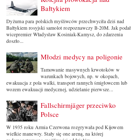
Bałtykiem
Dyżurna para polskich myśliwców przechwyciła dziś nad
Bałtykiem rosyjski samolot rozpoznawczy Ił-20M. Jak podał
wicepremier Władysław Kosiniak-Kamysz, do zdarzenia
doszło...
Młodzi medycy na poligonie
Tamowanie masywnych krwotoków w
warunkach bojowych, np. w okopach,
ewakuacja z pola walki, transport rannych śmigłowcem lub
wozem ewakuacji medycznej, udzielanie pierwsze...
Fallschirmjäger przeciwko
Polsce
W 1935 roku Armia Czerwona rozgrywała pod Kijowem
wielkie manewry. Stały się one areną, na której