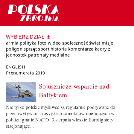
WYBIERZ DZIAŁ
armia
polityka
foto
wideo
społeczność
świat
misje
poligon
sprzęt
sport
historia
komentarze
kadry
z
jednostek
patronaty medialne
ENGLISH
Prenumerata 2019
Sojusznicze wsparcie nad
Bałtykiem
Nie tylko polskie myśliwce są regularnie podrywane do
przechwytywania rosyjskich samolotów operujących w
pobliżu granic NATO. 3 sierpnia włoskie Eurofightery
stacjonujące...