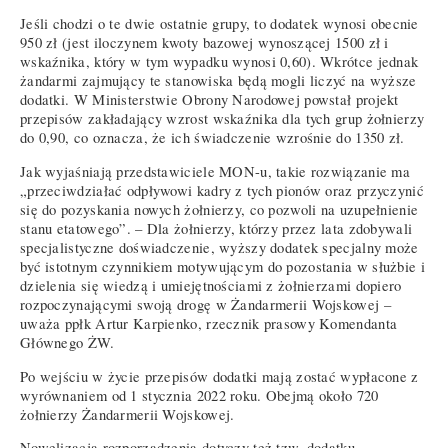
Jeśli chodzi o te dwie ostatnie grupy, to dodatek wynosi obecnie
950 zł (jest iloczynem kwoty bazowej wynoszącej 1500 zł i
wskaźnika, który w tym wypadku wynosi 0,60). Wkrótce jednak
żandarmi zajmujący te stanowiska będą mogli liczyć na wyższe
dodatki. W Ministerstwie Obrony Narodowej powstał projekt
przepisów zakładający wzrost wskaźnika dla tych grup żołnierzy
do 0,90, co oznacza, że ich świadczenie wzrośnie do 1350 zł.
Jak wyjaśniają przedstawiciele MON-u, takie rozwiązanie ma
„przeciwdziałać odpływowi kadry z tych pionów oraz przyczynić
się do pozyskania nowych żołnierzy, co pozwoli na uzupełnienie
stanu etatowego”. – Dla żołnierzy, którzy przez lata zdobywali
specjalistyczne doświadczenie, wyższy dodatek specjalny może
być istotnym czynnikiem motywującym do pozostania w służbie i
dzielenia się wiedzą i umiejętnościami z żołnierzami dopiero
rozpoczynającymi swoją drogę w Żandarmerii Wojskowej –
uważa ppłk Artur Karpienko, rzecznik prasowy Komendanta
Głównego ŻW.
Po wejściu w życie przepisów dodatki mają zostać wypłacone z
wyrównaniem od 1 stycznia 2022 roku. Obejmą około 720
żołnierzy Żandarmerii Wojskowej.
Nowelizacja rozporządzenia dotyczy też tzw. dodatku