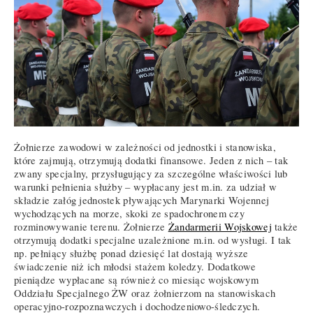
Żołnierze zawodowi w zależności od jednostki i stanowiska,
które zajmują, otrzymują dodatki finansowe. Jeden z nich – tak
zwany specjalny, przysługujący za szczególne właściwości lub
warunki pełnienia służby – wypłacany jest m.in. za udział w
składzie załóg jednostek pływających Marynarki Wojennej
wychodzących na morze, skoki ze spadochronem czy
rozminowywanie terenu. Żołnierze
Żandarmerii Wojskowej
także
otrzymują dodatki specjalne uzależnione m.in. od wysługi. I tak
np. pełniący służbę ponad dziesięć lat dostają wyższe
świadczenie niż ich młodsi stażem koledzy. Dodatkowe
pieniądze wypłacane są również co miesiąc wojskowym
Oddziału Specjalnego ŻW oraz żołnierzom na stanowiskach
operacyjno-rozpoznawczych i dochodzeniowo-śledczych.