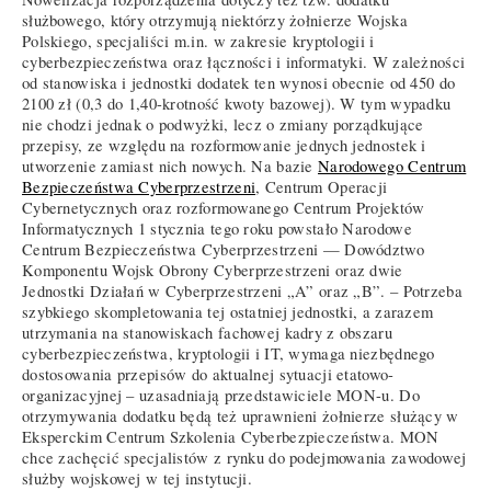
służbowego, który otrzymują niektórzy żołnierze Wojska
Polskiego, specjaliści m.in. w zakresie kryptologii i
cyberbezpieczeństwa oraz łączności i informatyki. W zależności
od stanowiska i jednostki dodatek ten wynosi obecnie od 450 do
2100 zł (0,3 do 1,40-krotność kwoty bazowej). W tym wypadku
nie chodzi jednak o podwyżki, lecz o zmiany porządkujące
przepisy, ze względu na rozformowanie jednych jednostek i
utworzenie zamiast nich nowych. Na bazie
Narodowego Centrum
Bezpieczeństwa Cyberprzestrzeni
, Centrum Operacji
Cybernetycznych oraz rozformowanego Centrum Projektów
Informatycznych 1 stycznia tego roku powstało Narodowe
Centrum Bezpieczeństwa Cyberprzestrzeni — Dowództwo
Komponentu Wojsk Obrony Cyberprzestrzeni oraz dwie
Jednostki Działań w Cyberprzestrzeni „A” oraz „B”. – Potrzeba
szybkiego skompletowania tej ostatniej jednostki, a zarazem
utrzymania na stanowiskach fachowej kadry z obszaru
cyberbezpieczeństwa, kryptologii i IT, wymaga niezbędnego
dostosowania przepisów do aktualnej sytuacji etatowo-
organizacyjnej – uzasadniają przedstawiciele MON-u. Do
otrzymywania dodatku będą też uprawnieni żołnierze służący w
Eksperckim Centrum Szkolenia Cyberbezpieczeństwa. MON
chce zachęcić specjalistów z rynku do podejmowania zawodowej
służby wojskowej w tej instytucji.