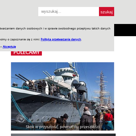
przetwarzaniem danych osobowych i w sprawie swobodnego przepływu takich danych
SH
SKLEP
Jednodniówki
Praca w WIW
simy o zapoznanie się z nimi:
Polityka przetwarzania danych
.
 –
Akceptuję
POLECAMY
Skok w przyszłość, powrót do przeszłości