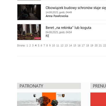
Obowiązek budowy schronów staje się
14.08.2025, godz. 04:49
Anna Pawłowska
Beret „na rekinka” lub koguta
04.08.2025, godz. 04:54
PZ
Strona:
1
2
3
4
5
6
7
8
9
10
11
12
13
14
15
16
17
18
19
20
21
22
PATRONATY
PREN