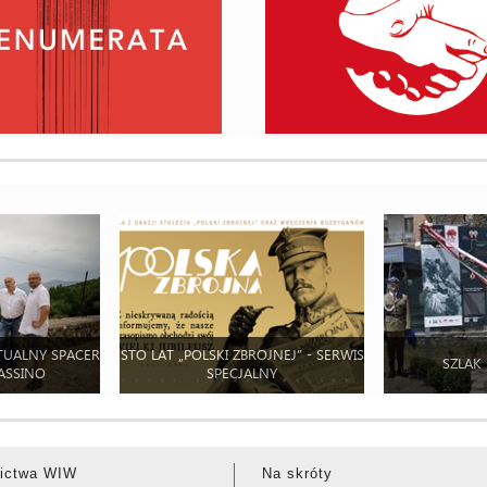
TUALNY SPACER
STO LAT „POLSKI ZBROJNEJ” - SERWIS
SZLAK
ASSINO
SPECJALNY
ictwa WIW
Na skróty