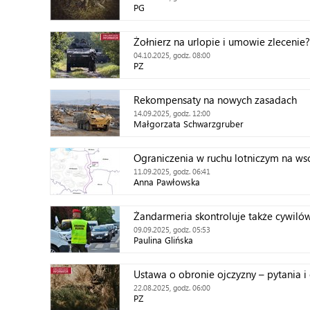
PG
Żołnierz na urlopie i umowie zlecenie?
04.10.2025, godz. 08:00
PZ
Rekompensaty na nowych zasadach
14.09.2025, godz. 12:00
Małgorzata Schwarzgruber
Ograniczenia w ruchu lotniczym na ws
11.09.2025, godz. 06:41
Anna Pawłowska
Żandarmeria skontroluje także cywiló
09.09.2025, godz. 05:53
Paulina Glińska
Ustawa o obronie ojczyzny – pytania 
22.08.2025, godz. 06:00
PZ