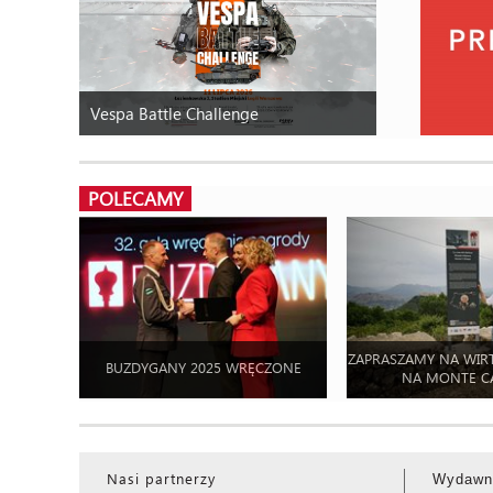
Vespa Battle Challenge
POLECAMY
ZAPRASZAMY NA WIR
BUZDYGANY 2025 WRĘCZONE
NA MONTE C
Nasi partnerzy
Wydawn