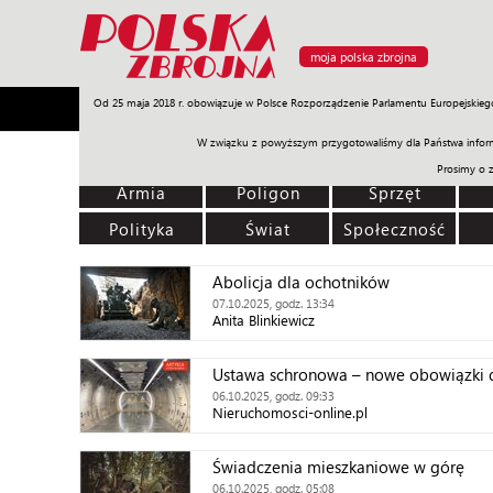
moja polska zbrojna
Od 25 maja 2018 r. obowiązuje w Polsce Rozporządzenie Parlamentu Europejskieg
Armia
Poligon
Sprzęt
Misje
Polityka
Prawo
W związku z powyższym przygotowaliśmy dla Państwa inform
Prosimy o 
Armia
Poligon
Sprzęt
Polityka
Świat
Społeczność
Abolicja dla ochotników
07.10.2025, godz. 13:34
Anita Blinkiewicz
Ustawa schronowa – nowe obowiązki 
06.10.2025, godz. 09:33
Nieruchomosci-online.pl
Świadczenia mieszkaniowe w górę
06.10.2025, godz. 05:08