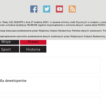
o i Rady (UE) 2016/679 z dnia 27 kwietnia 2016 r. w sprawie ochrony osób fizycznych w związku z 
Świat
Społeczność
Sport
Historia
Galerie
Wideo
ENGLI
oraz uchylenia dyrektywy 95/46/WE (ogólne rozporządzenie o ochronie danych, zwane także RODO).
acje dotyczące przetwarzania przez Wojskowy Instytut Wydawniczy Państwa danych osobowych. Pro
zaakceptowanie warunków przetwarzania danych osobowych przez Wojskowych Instytut Wydawniczy
Misje
Prawo
Sport
Historia
dla deweloperów