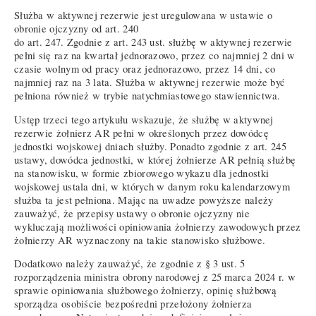
Służba w aktywnej rezerwie jest uregulowana w ustawie o
obronie ojczyzny od art. 240
do art. 247. Zgodnie z art. 243 ust. służbę w aktywnej rezerwie
pełni się raz na kwartał jednorazowo, przez co najmniej 2 dni w
czasie wolnym od pracy oraz jednorazowo, przez 14 dni, co
najmniej raz na 3 lata. Służba w aktywnej rezerwie może być
pełniona również w trybie natychmiastowego stawiennictwa.
Ustęp trzeci tego artykułu wskazuje, że służbę w aktywnej
rezerwie żołnierz AR pełni w określonych przez dowódcę
jednostki wojskowej dniach służby. Ponadto zgodnie z art. 245
ustawy, dowódca jednostki, w której żołnierze AR pełnią służbę
na stanowisku, w formie zbiorowego wykazu dla jednostki
wojskowej ustala dni, w których w danym roku kalendarzowym
służba ta jest pełniona. Mając na uwadze powyższe należy
zauważyć, że przepisy ustawy o obronie ojczyzny nie
wykluczają możliwości opiniowania żołnierzy zawodowych przez
żołnierzy AR wyznaczony na takie stanowisko służbowe.
Dodatkowo należy zauważyć, że zgodnie z § 3 ust. 5
rozporządzenia ministra obrony narodowej z 25 marca 2024 r. w
sprawie opiniowania służbowego żołnierzy, opinię służbową
sporządza osobiście bezpośredni przełożony żołnierza