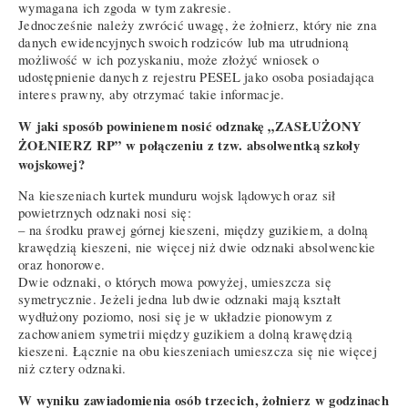
wymagana ich zgoda w tym zakresie.
Jednocześnie należy zwrócić uwagę, że żołnierz, który nie zna
danych ewidencyjnych swoich rodziców lub ma utrudnioną
możliwość w ich pozyskaniu, może złożyć wniosek o
udostępnienie danych z rejestru PESEL jako osoba posiadająca
interes prawny, aby otrzymać takie informacje.
W jaki sposób powinienem nosić odznakę „ZASŁUŻONY
ŻOŁNIERZ RP” w połączeniu z tzw. absolwentką szkoły
wojskowej?
Na kieszeniach kurtek munduru wojsk lądowych oraz sił
powietrznych odznaki nosi się:
– na środku prawej górnej kieszeni, między guzikiem, a dolną
krawędzią kieszeni, nie więcej niż dwie odznaki absolwenckie
oraz honorowe.
Dwie odznaki, o których mowa powyżej, umieszcza się
symetrycznie. Jeżeli jedna lub dwie odznaki mają kształt
wydłużony poziomo, nosi się je w układzie pionowym z
zachowaniem symetrii między guzikiem a dolną krawędzią
kieszeni. Łącznie na obu kieszeniach umieszcza się nie więcej
niż cztery odznaki.
W wyniku zawiadomienia osób trzecich, żołnierz w godzinach