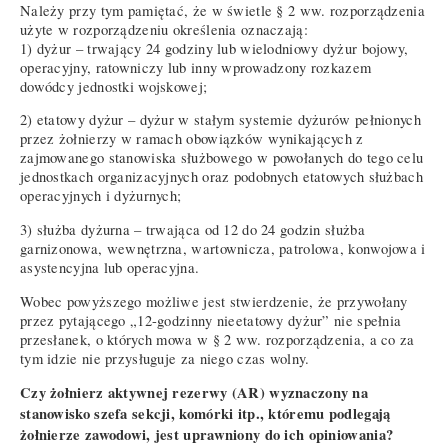
Należy przy tym pamiętać, że w świetle § 2 ww. rozporządzenia
użyte w rozporządzeniu określenia oznaczają:
1) dyżur – trwający 24 godziny lub wielodniowy dyżur bojowy,
operacyjny, ratowniczy lub inny wprowadzony rozkazem
dowódcy jednostki wojskowej;
2) etatowy dyżur – dyżur w stałym systemie dyżurów pełnionych
przez żołnierzy w ramach obowiązków wynikających z
zajmowanego stanowiska służbowego w powołanych do tego celu
jednostkach organizacyjnych oraz podobnych etatowych służbach
operacyjnych i dyżurnych;
3) służba dyżurna – trwająca od 12 do 24 godzin służba
garnizonowa, wewnętrzna, wartownicza, patrolowa, konwojowa i
asystencyjna lub operacyjna.
Wobec powyższego możliwe jest stwierdzenie, że przywołany
przez pytającego „12-godzinny nieetatowy dyżur” nie spełnia
przesłanek, o których mowa w § 2 ww. rozporządzenia, a co za
tym idzie nie przysługuje za niego czas wolny.
Czy żołnierz aktywnej rezerwy (AR) wyznaczony na
stanowisko szefa sekcji, komórki itp., któremu podlegają
żołnierze zawodowi, jest uprawniony do ich opiniowania?