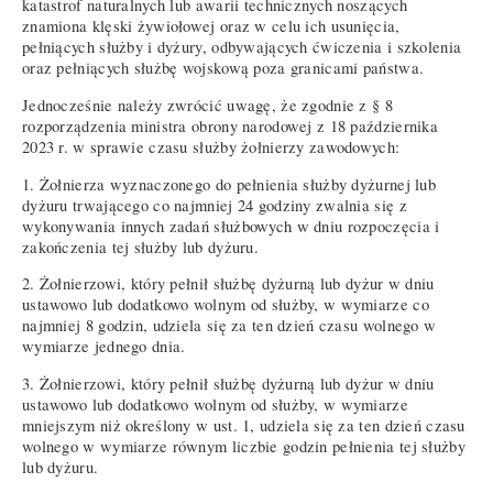
katastrof naturalnych lub awarii technicznych noszących
znamiona klęski żywiołowej oraz w celu ich usunięcia,
pełniących służby i dyżury, odbywających ćwiczenia i szkolenia
oraz pełniących służbę wojskową poza granicami państwa.
Jednocześnie należy zwrócić uwagę, że zgodnie z § 8
rozporządzenia ministra obrony narodowej z 18 października
2023 r. w sprawie czasu służby żołnierzy zawodowych:
1. Żołnierza wyznaczonego do pełnienia służby dyżurnej lub
dyżuru trwającego co najmniej 24 godziny zwalnia się z
wykonywania innych zadań służbowych w dniu rozpoczęcia i
zakończenia tej służby lub dyżuru.
2. Żołnierzowi, który pełnił służbę dyżurną lub dyżur w dniu
ustawowo lub dodatkowo wolnym od służby, w wymiarze co
najmniej 8 godzin, udziela się za ten dzień czasu wolnego w
wymiarze jednego dnia.
3. Żołnierzowi, który pełnił służbę dyżurną lub dyżur w dniu
ustawowo lub dodatkowo wolnym od służby, w wymiarze
mniejszym niż określony w ust. 1, udziela się za ten dzień czasu
wolnego w wymiarze równym liczbie godzin pełnienia tej służby
lub dyżuru.