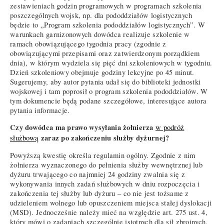
zestawieniach godzin programowych w programach szkolenia
poszczególnych wojsk, np. dla pododdziałów logistycznych
będzie to „Program szkolenia pododdziałów logistycznych”. W
warunkach garnizonowych dowódca realizuje szkolenie w
ramach obowiązującego tygodnia pracy (zgodnie z
obowiązującymi przepisami oraz zatwierdzonym porządkiem
dnia), w którym wydziela się pięć dni szkoleniowych w tygodniu.
Dzień szkoleniowy obejmuje godziny lekcyjne po 45 minut.
Sugerujemy, aby autor pytania udał się do biblioteki jednostki
wojskowej i tam poprosił o program szkolenia pododdziałów. W
tym dokumencie będą podane szczegółowe, interesujące autora
pytania informacje.
Czy dowódca ma prawo wysyłania żołnierza
w podróż
zaraz po zakończeniu służby dyżurnej?
służbową
Powyższą kwestię określa regulamin ogólny. Zgodnie z nim
żołnierza wyznaczonego do pełnienia służby wewnętrznej lub
dyżuru trwającego co najmniej 24 godziny zwalnia się z
wykonywania innych zadań służbowych w dniu rozpoczęcia i
zakończenia tej służby lub dyżuru – co nie jest tożsame z
udzieleniem wolnego lub opuszczeniem miejsca stałej dyslokacji
(MSD). Jednocześnie należy mieć na względzie art. 275 ust. 4,
który mówi o zadaniach szczególnie istotnych dla sił zbrojnych.