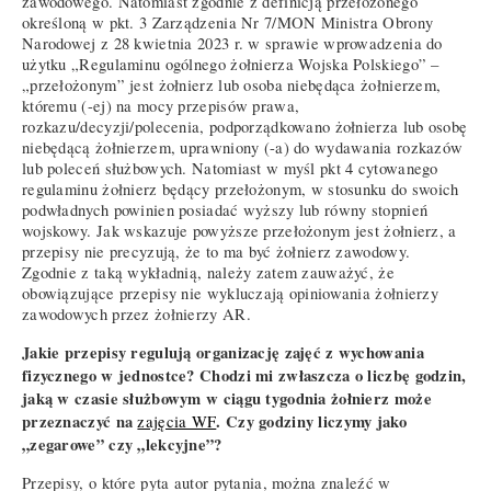
zawodowego. Natomiast zgodnie z definicją przełożonego
określoną w pkt. 3 Zarządzenia Nr 7/MON Ministra Obrony
Narodowej z 28 kwietnia 2023 r. w sprawie wprowadzenia do
użytku „Regulaminu ogólnego żołnierza Wojska Polskiego” –
„przełożonym” jest żołnierz lub osoba niebędąca żołnierzem,
któremu (-ej) na mocy przepisów prawa,
rozkazu/decyzji/polecenia, podporządkowano żołnierza lub osobę
niebędącą żołnierzem, uprawniony (-a) do wydawania rozkazów
lub poleceń służbowych. Natomiast w myśl pkt 4 cytowanego
regulaminu żołnierz będący przełożonym, w stosunku do swoich
podwładnych powinien posiadać wyższy lub równy stopnień
wojskowy. Jak wskazuje powyższe przełożonym jest żołnierz, a
przepisy nie precyzują, że to ma być żołnierz zawodowy.
Zgodnie z taką wykładnią, należy zatem zauważyć, że
obowiązujące przepisy nie wykluczają opiniowania żołnierzy
zawodowych przez żołnierzy AR.
Jakie przepisy regulują organizację zajęć z wychowania
fizycznego w jednostce? Chodzi mi zwłaszcza o liczbę godzin,
jaką w czasie służbowym w ciągu tygodnia żołnierz może
przeznaczyć na
. Czy godziny liczymy jako
zajęcia WF
„zegarowe” czy „lekcyjne”?
Przepisy, o które pyta autor pytania, można znaleźć w