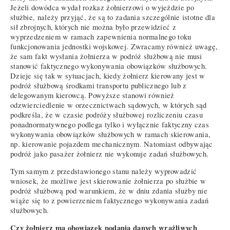
Jeżeli dowódca wydał rozkaz żołnierzowi o wyjeździe po
służbie, należy przyjąć, że są to zadania szczególnie istotne dla
sił zbrojnych, których nie można było przewidzieć z
wyprzedzeniem w ramach zapewnienia normalnego toku
funkcjonowania jednostki wojskowej. Zwracamy również uwagę,
że sam fakt wysłania żołnierza w podróż służbową nie musi
stanowić faktycznego wykonywania obowiązków służbowych.
Dzieje się tak w sytuacjach, kiedy żołnierz kierowany jest w
podróż służbową środkami transportu publicznego lub z
delegowanym kierowcą. Powyższe stanowi również
odzwierciedlenie w orzecznictwach sądowych, w których sąd
podkreśla, że w czasie podróży służbowej rozliczeniu czasu
ponadnormatywnego podlega tylko i wyłącznie faktyczny czas
wykonywania obowiązków służbowych w ramach skierowania,
np. kierowanie pojazdem mechanicznym. Natomiast odbywając
podróż jako pasażer żołnierz nie wykonuje zadań służbowych.
Tym samym z przedstawionego stanu należy wyprowadzić
wniosek, że możliwe jest skierowanie żołnierza po służbie w
podróż służbową pod warunkiem, że w dniu zdania służby nie
wiąże się to z powierzeniem faktycznego wykonywania zadań
służbowych.
Czy żołnierz ma obowiązek podania danych wrażliwych