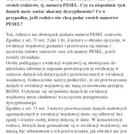
swoich rodziców, tj. numeru PESEL. Czy za niepodanie tych
danych może zostać ukarany dyscyplinarnie? Co w
przypadku, jeśli rodzice nie chcą podać swoich numerów
PESEL?
Tak, żołnierz ma obowiązek podania numeru PESEL rodziców.
Zgodnie z art. 71 ust. 2 pkt 1 lit. d ustawy o obronie ojczyzny, w
ewidencji wojskowej gromadzi i przetwarza się imiona i
nazwiska rodowe rodziców oraz ich numery PESEL, jeżeli
zostały im nadane.
Osoby podlegające ewidencji wojskowej są obowiązane do
udzielania informacji organom prowadzącym tę ewidencję w
zakresie danych ich dotyczących i przetwarzanych w ewidencji
wojskowej. Jednocześnie należy podkreślić, że do przetwarzania
danych w ewidencji wojskowej nie mają zastosowania przepisy
RODO. Uchylanie się od podania danych do ewidencji
wojskowej może skutkować wszczęciem postępowania
dyscyplinarnego.
Zgodnie z art. 71 ust. 3 ustawy przetwarzanie danych osobowych
zgromadzonych w ewidencji wojskowej może się odbywać bez
zgody i wiedzy osoby, której dotyczą te dane. W konsekwencji
rodzice, których dane gromadzone są w ewidencji wojskowej, nie
muszą być informowani o ich przetwarzaniu, jak również nie jest