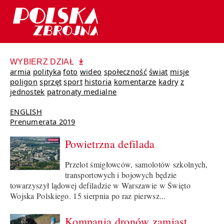
WYBIERZ DZIAŁ
armia
polityka
foto
wideo
społeczność
świat
misje
poligon
sprzęt
sport
historia
komentarze
kadry
z
jednostek
patronaty medialne
ENGLISH
Prenumerata 2019
Powietrzna defilada
Przelot śmigłowców, samolotów szkolnych,
transportowych i bojowych będzie
towarzyszył lądowej defiladzie w Warszawie w Święto
Wojska Polskiego. 15 sierpnia po raz pierwsz...
Kompania dronów zamiast