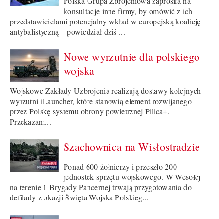
Polska Grupa Zbrojeniowa zaprosiła na
konsultacje inne firmy, by omówić z ich
przedstawicielami potencjalny wkład w europejską koalicję
antybalistyczną – powiedział dziś ...
Nowe wyrzutnie dla polskiego
wojska
Wojskowe Zakłady Uzbrojenia realizują dostawy kolejnych
wyrzutni iLauncher, które stanowią element rozwijanego
przez Polskę systemu obrony powietrznej Pilica+.
Przekazani...
Szachownica na Wisłostradzie
Ponad 600 żołnierzy i przeszło 200
jednostek sprzętu wojskowego. W Wesołej
na terenie 1 Brygady Pancernej trwają przygotowania do
defilady z okazji Święta Wojska Polskieg...