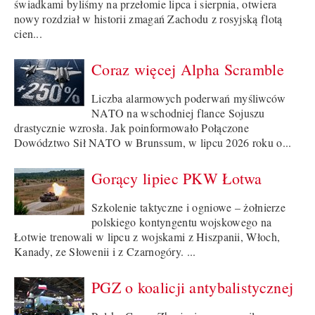
świadkami byliśmy na przełomie lipca i sierpnia, otwiera
nowy rozdział w historii zmagań Zachodu z rosyjską flotą
cien...
Coraz więcej Alpha Scramble
Liczba alarmowych poderwań myśliwców
NATO na wschodniej flance Sojuszu
drastycznie wzrosła. Jak poinformowało Połączone
Dowództwo Sił NATO w Brunssum, w lipcu 2026 roku o...
Gorący lipiec PKW Łotwa
Szkolenie taktyczne i ogniowe – żołnierze
polskiego kontyngentu wojskowego na
Łotwie trenowali w lipcu z wojskami z Hiszpanii, Włoch,
Kanady, ze Słowenii i z Czarnogóry. ...
PGZ o koalicji antybalistycznej